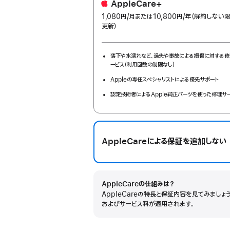
AppleCare+
1,080円
/月
per
または10,800円
/年
年
（解約しない
更新）
month
額
落下や水濡れなど、過失や事故による損傷に対する修
ービス（利用回数の制限なし）
Appleの専任スペシャリストによる優先サポート
認定技術者によるApple純正パーツを使った修理サ
AppleCareによる保証を追加しない
AppleCareの仕組みは？
AppleCareの特長と保証内容を見てみましょ
およびサービス料が適用されます。