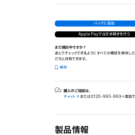
バッグに追加
Apple Payで注文手続きを行う
まだ検討中ですか？
あとでチェックできるようにすべての構成を保存した
だちと共有できます。
保存
購入のご相談は、
チャット
（新
または
0120-993-993へ電話
規
ウ
イ
ン
ド
製品情報
ウ