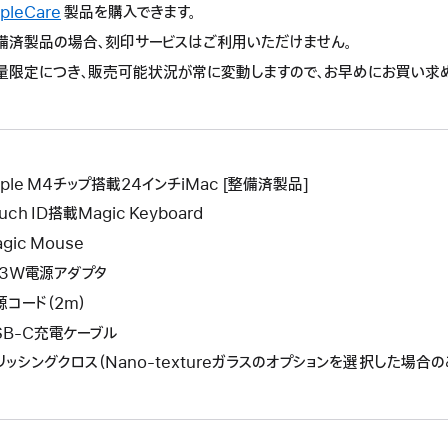
の
pleCare
こ
製品を購入できます。
作
操
の
備済製品の場合、刻印サービスはご利用いただけません。
に
作
操
よ
量限定につき、販売可能状況が常に変動しますので、お早めにお買い求
に
作
り
よ
に
新
り
よ
し
新
り
い
し
新
ウ
pple M4チップ搭載24インチiMac [整備済製品]
い
し
イ
ウ
uch ID搭載Magic Keyboard
い
ン
イ
ウ
gic Mouse
ド
ン
イ
43W電源アダプタ
ウ
ド
ン
が
源コード（2m）
ウ
ド
開
が
SB-C充電ケーブル
ウ
き
開
が
リッシングクロス（Nano-textureガラスのオプションを選択した場合の
ま
き
開
す。
ま
き
す。
ま