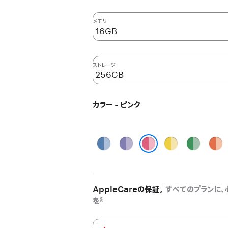
メモリ
ストレージ
カラー - ピンク
ブ
パ
イ
グ
オ
ル
ー
エ
リ
レ
ピンク
ー
プ
ロ
ー
ン
ル
ー
ン
ジ
AppleCareの保証。
すべてのプランに、
を
§