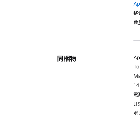
Ap
整
数
同梱物
A
To
Ma
1
電
U
ポ