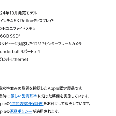
024年10月発売モデル
インチ4.5K Retinaディスプレイ²
6GBユニファイドメモリ
6GB SSD¹
スクビューに対応した12MPセンターフレームカメラ
underbolt 4ポート x 4
ビットEthernet
品水準並みの品質を確認したApple認定製品です。
売前に
厳しい品質基準
に沿った整備を実施しています。
pleの
1年間の特別保証書
こ
をお付けして販売しています。
の
pleの
返品ポリシー
こ
が適用されます。
操