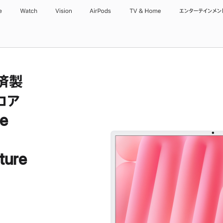
e
Watch
Vision
AirPods
TV & Home
エンターテインメン
備済製
コア
e
ture