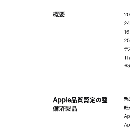
で
開
き
概要
2
ま
24
す）
1
25
デ
Th
ギガ
Apple品質認定の整
新
販
備済製品
Ap
Ap