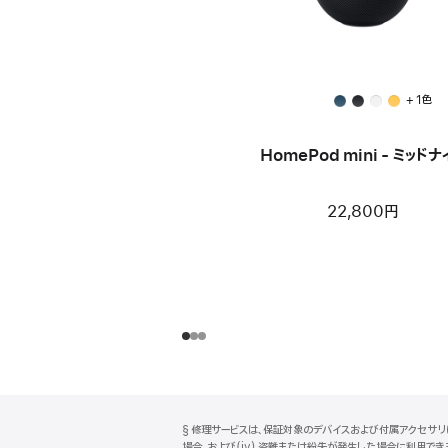
+ 1色
HomePod mini - ミッドナ
22,800円
フ
脚
§ 修理サービスは、保証対象のデバイスおよび付属アクセサリに
注
ッ
場合、および(iv) 盗難または紛失が発生した場合に利用できます