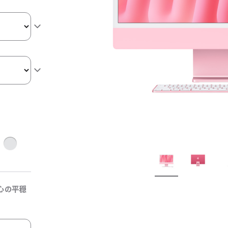
シ
ル
バ
ー
心の平穏