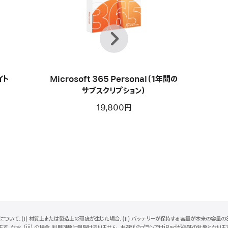
前
次
へ
イト
Microsoft 365 Personal（1年間の
サブスクリプション）
19,800円
ついて、(i) 材質上または製造上の瑕疵が生じた場合、(ii) バッテリーが保持する容量が本来の容量の8
。なお、(iii) の場合、利用回数に制限はありません。お選びのプランではiPadが保証の対象となります。i