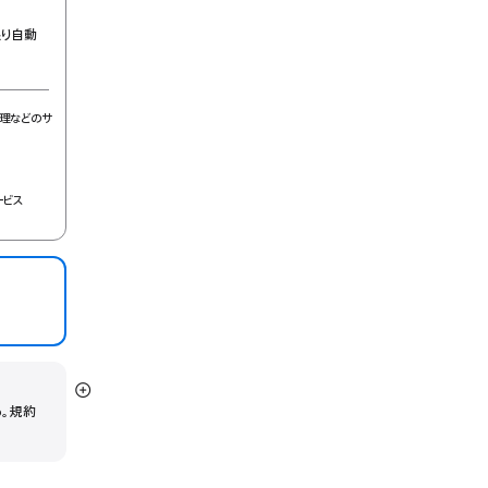
限り自動
理などのサ
ービス
詳
う。規約
細
を
表
示