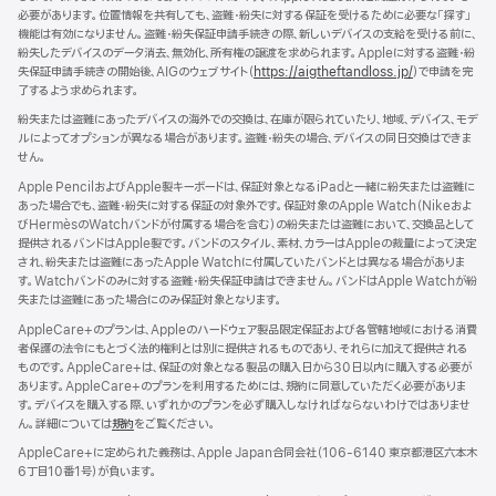
す）
き
必要があります。位置情報を共有しても、盗難・紛失に対する保証を受けるために必要な「探す」
ま
機能は有効になりません。盗難・紛失保証申請手続きの際、新しいデバイスの支給を受ける前に、
す）
紛失したデバイスのデータ消去、無効化、所有権の譲渡を求められます。Appleに対する盗難・紛
失保証申請手続きの開始後、AIGのウェブサイト（
https://aigtheftandloss.jp/
）で申請を完
了するよう求められます。
紛失または盗難にあったデバイスの海外での交換は、在庫が限られていたり、地域、デバイス、モデ
ルによってオプションが異なる場合があります。盗難・紛失の場合、デバイスの同日交換はできま
せん。
Apple PencilおよびApple製キーボードは、保証対象となるiPadと一緒に紛失または盗難に
あった場合でも、盗難・紛失に対する保証の対象外です。保証対象のApple Watch（Nikeおよ
びHermèsのWatchバンドが付属する場合を含む）の紛失または盗難において、交換品として
提供されるバンドはApple製です。バンドのスタイル、素材、カラーはAppleの裁量によって決定
され、紛失または盗難にあったApple Watchに付属していたバンドとは異なる場合がありま
す。Watchバンドのみに対する盗難・紛失保証申請はできません。バンドはApple Watchが紛
失または盗難にあった場合にのみ保証対象となります。
AppleCare+のプランは、Appleのハードウェア製品限定保証および各管轄地域における消費
者保護の法令にもとづく法的権利とは別に提供されるものであり、それらに加えて提供される
ものです。AppleCare+は、保証の対象となる製品の購入日から30日以内に購入する必要が
あります。AppleCare+のプランを利用するためには、規約に同意していただく必要がありま
す。デバイスを購入する際、いずれかのプランを必ず購入しなければならないわけではありませ
ん。詳細については
規約
（新
をご覧ください。
規
AppleCare+に定められた義務は、Apple Japan合同会社（106-6140 東京都港区六本木
ウ
6丁目10番1号）が負いま す 。
イ