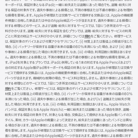
キーボードは、保証対象となるiPadと一緒に紛失または盗難にあった場合でも、盗難・紛失に対
する保証の対象外です。過失や事故による損傷とは、不測の事態または不慮の事態による物理的
な損傷を意味します。Appleが修理または交換サービスで提供する交換品には、Appleの機能要
件検査に合格した新品または中古のApple純正パーツが含まれます。過失や事故による損傷に
対する修理などのサービス、および盗難・紛失に対するサービスでは、1回につき所定のサービス
料がかかります。盗難・紛失に対する保証を含むプランでは、盗難・紛失に対するサービスの利用
ごとに所定の税込サービス料がかかります。詳細については
規約
（新
をご覧ください。 修理サービス
は、保証対象のデバイスおよび付属アクセサリについて、(i) 材質上または製造上の瑕疵が生じた
規
場合、(ii) バッテリーが保持する容量が本来の容量の80%未満になった場合、および (iii) 過失
ウ
や事故による損傷が生じた場合に利用できます。なお、(iii) の場合、利用回数に制限はありませ
イ
ん。過失や事故による損傷とは、不測の事態または不慮の事態による物理的な損傷を意味しま
ン
す。iPadを対象とするプランでは、iPadと併用している1本の対応するApple Pencilおよび1
ド
台の対応するApple製iPad用キーボードも保証の対象となります。Appleが修理または交換サ
ウ
ービスで提供する交換品には、Appleの機能要件検査に合格した新品または中古のApple純正
で
パーツが含まれます。機械的な故障の場合、サービス料は発生しません。過失や事故による損傷に
開
対する修理などのサービスでは、1回につき所定の税込サービス料がかかります。詳細については
き
規約
（新
をご覧ください。 修理サービスは、保証対象のデバイスおよび付属アクセサリについて、(i)
ま
材質上または製造上の瑕疵が生じた場合、(ii) バッテリーが保持する容量が本来の容量の80%
規
す）
未満になった場合、(iii) 過失や事故による損傷が生じた場合、および(iv) 盗難または紛失が発
ウ
生した場合に利用できます。なお、(iii) の場合、利用回数に制限はありません。Apple Watch
イ
バンドは、保証対象となるApple Watchと一緒に紛失または盗難にあった場合を除き、盗難・
ン
紛失に対する保証の対象外です。対象となる場合、交換品として提供されるApple製バンドのス
ド
タイル、素材、カラーはAppleの裁量によって決定され、紛失または盗難にあったバンドとは異な
ウ
る場合があります。過失や事故による損傷とは、不測の事態または不慮の事態による物理的な損
で
傷を意味します。Appleが修理または交換サービスで提供する交換品には、Appleの機能要件検
開
査に合格した新品または中古のApple純正パーツが含まれます。過失や事故による損傷に対す
き