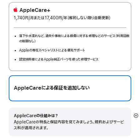
AppleCare+
1,740円
/月
per
または17,400円
/年
年
（解約しない限り自動更新）
month
額
落下や水濡れなど、過失や事故による損傷に対する修理などのサービス（利用回数
の制限なし）
Appleの専任スペシャリストによる優先サポート
認定技術者によるApple純正パーツを使った修理サービス
AppleCareによる保証を追加しない
AppleCareの仕組みは？
詳
AppleCareの特長と保証内容を見てみましょう。規約およびサービ
細
ス料が適用されます。
を
表