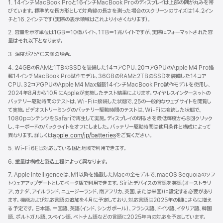
ン
1. 14インチMacBook Proと16インチMacBook Proのディスプレイは上部の隅が丸みを帯
ド
びています。標準的な長方形として対角線の長さを測った場合のスクリーンのサイズは14.2イン
ウ
チと16.2インチです（実際の表示領域はこれより小さくなります）。
で
2. 容量を示す単位は1GB＝10億バイト、1TB＝1兆バイトですが、実際にフォーマットされた容
開
量はそれ以下となります。
き
ま
3. 温度が25°C未満の場合。
す）
4. 24GBのRAMと1TBのSSDを装備した14コアCPU、20コアGPUのApple M4 Pro搭
載14インチMacBook Pro試作モデル、36GBのRAMと2TBのSSDを装備した14コア
CPU、32コアGPUのApple M4 Max搭載14インチMacBook Pro試作モデルを使用し、
2024年8月から10月にAppleが実施したテスト結果によります。ワイヤレスインターネットの
バッテリー駆動時間のテストは、Wi-Fiに接続した状態で、25の一般的なウェブサイトを閲覧し
て実施。ビデオストリーミングのバッテリー駆動時間のテストは、Wi-Fiに接続した状態で、
1080pコンテンツをSafariで再生して実施。ディスプレイの明るさを最低輝度から8回クリック
し、キーボードのバックライトをオフにしました。バッテリー駆動時間は使用条件と構成によって
異なります。詳しくは
apple.com/jp/batteries
をご覧ください。
5. Wi-Fi 6Eは対応している国と地域で利用できます。
6. 重量は構成と製造工程によって異なります。
7. Apple Intelligenceは、M1以降を搭載したMacの全モデルで、macOS Sequoiaのソフ
トウェアアップデートとしてベータ版で利用できます。Siriとデバイスの言語を英語（オーストラリ
ア、カナダ、アイルランド、ニュージーランド、南アフリカ、英国、または米国）に設定する必要があり
ます。機能および対応言語の追加を4月に予定しており、対応言語は2025年の間にさらに増え
る予定です。日本語、中国語、英語（インド、シンガポール）、フランス語、ドイツ語、イタリア語、韓国
語、ポルトガル語、スペイン語、ベトナム語などの言語に2025年内の対応を予定していま す 。