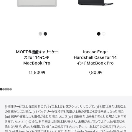
MOFT多機能キャリーケー
Incase Edge
ス for 14インチ
Hardshell Case for 14
MacBook Pro
インチMacBook Pro
11,800円
7,800円
フ
脚
§ 修理サービスは、保証対象のデバイスおよび付属アクセサリについて、(i) 材質上または製造上
注
ッ
の瑕疵が生じた場合、(ii) バッテリーが保持する容量が本来の容量の80%未満になった場合、
タ
(iii) 過失や事故による損傷が生じた場合、および(iv) 盗難または紛失が発生した場合に利用で
きます。なお、(iii) の場合、利用回数に制限はありません。お選びのプランではiPadが保証の対
ー
象となります。iPadと併用している1本の対応するApple Pencilおよび1台の対応するApple
製iPad用キーボードも保証の対象となります。ただし、Apple PencilおよびApple製iPad用