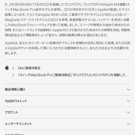
8. 24GBのRAMと1TBのSSDを装備した10コアCPU、10コアGPUのApple M4搭載14
インチMacBook Pro試作モデルを使用し、2024年8月から10月にAppleが実施したテスト
結果によります。テストではApple 96W USB-C電源アダプタ（モデルA2166）とUSB-C -
MagSafe 3ケーブル（モデルA2363）を使用。高速充電のテストは、バッテリーを完全に消費
したMacBook Proハードウェアを使って実施しました。スリープが解除され始めた時点からの
時間、またはハードウェアの起動時にAppleのロゴが表示された時点からの時間を測定。充電時
間は設定および環境条件によって変わり、実際の結果は異なる場合があります。
Appleは、あなたのインターネット回線のIPアドレスを地理的な区域と照合した結果、または以前
にAppleのサイトを利用した際に入力された位置情報をもとに、あなたのおおよその位置を判
断します。
Mac整備済製品
Apple
14インチMacBook Pro [整備済製品] 16コアCPUと40コアGPUを搭載したApple M4 Maxチップ、Nano-textureディスプレイ - スペースブラック
製品情報と購入
Appleウォレット
アカウント
エンターテインメント