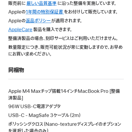
販売前に
厳しい品質基準
に沿った整備を実施しています。
Appleの
1年間の特別保証書
こ
をお付けして販売しています。
の
Appleの
返品ポリシー
こ
が適用されます。
操
の
AppleCare
こ
製品を購入できます。
作
操
の
整備済製品の場合、刻印サービスはご利用いただけません。
に
作
操
よ
数量限定につき、販売可能状況が常に変動しますので、お早め
に
作
り
にお買い求めください。
よ
に
新
り
よ
し
新
同梱物
り
い
し
新
ウ
い
し
イ
ウ
い
Apple M4 Maxチップ搭載14インチMacBook Pro [整備
ン
イ
ウ
済製品]
ド
ン
イ
96W USB-C電源アダプタ
ウ
ド
ン
が
USB-C - MagSafe 3ケーブル（2m）
ウ
ド
開
が
ポリッシングクロス（Nano-textureディスプレイのオプション
ウ
き
開
を選択した場合のみ）
が