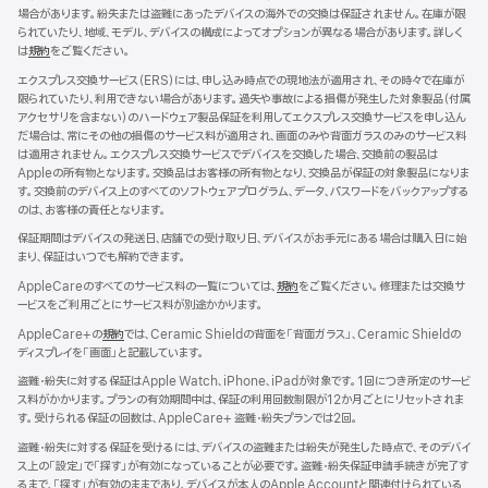
す）
場合があります。紛失または盗難にあったデバイスの海外での交換は保証されません。在庫が限
られていたり、地域、モデル、デバイスの構成によってオプションが異なる場合があります。詳しく
は
規約
（新
をご覧ください。
規
エクスプレス交換サービス（ERS）には、申し込み時点での現地法が適用され、その時々で在庫が
ウ
限られていたり、利用できない場合があります。過失や事故による損傷が発生した対象製品（付属
イ
アクセサリを含まない）のハードウェア製品保証を利用してエクスプレス交換サービスを申し込ん
ン
だ場合は、常にその他の損傷のサービス料が適用され、画面のみや背面ガラスのみのサービス料
ド
は適用されません。エクスプレス交換サービスでデバイスを交換した場合、交換前の製品は
ウ
Appleの所有物となります。交換品はお客様の所有物となり、交換品が保証の対象製品になりま
で
す。交換前のデバイス上のすべてのソフトウェアプログラム、データ、パスワードをバックアップする
開
のは、お客様の責任となります。
き
ま
保証期間はデバイスの発送日、店舗での受け取り日、デバイスがお手元にある場合は購入日に始
す）
まり、保証はいつでも解約できます。
AppleCareのすべてのサービス料の一覧については、
規約
（新
をご覧ください。修理または交換サ
ービスをご利用ごとにサービス料が別途かかります。
規
ウ
AppleCare+の
規約
（新
では、Ceramic Shieldの背面を「背面ガラス」、Ceramic Shieldの
イ
ディスプレイを「画面」と記載しています。
規
ン
ウ
ド
盗難・紛失に対する保証はApple Watch、iPhone、iPadが対象です。1回につき所定のサービ
イ
ウ
ス料がかかります。プランの有効期間中は、保証の利用回数制限が12か月ごとにリセットされま
ン
で
す。受けられる保証の回数は、AppleCare+ 盗難・紛失プランでは2回。
ド
開
ウ
盗難・紛失に対する保証を受けるには、デバイスの盗難または紛失が発生した時点で、そのデバイ
き
で
ス上の「設定」で「探す」が有効になっていることが必要です。盗難・紛失保証申請手続きが完了す
ま
開
るまで、「探す」が有効のままであり、デバイスが本人のApple Accountと関連付けられている