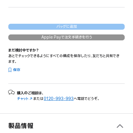
示
バッグに追加
Apple Payで注文手続きを行う
まだ検討中ですか？
あとでチェックできるようにすべての構成を保存したり、友だちと共有でき
ます。
保存
購入のご相談は、
チャット
（新
または
0120-993-993
へ電話でどうぞ。
規
ウ
イ
ン
製品情報
ド
ウ