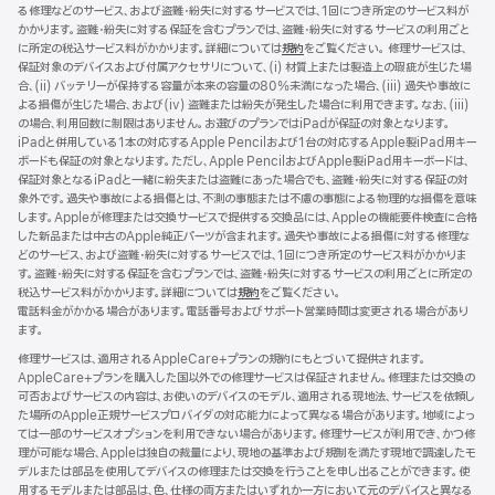
る修理などのサービス、および盗難・紛失に対するサービスでは、1回につき所定のサービス料が
ま
かかります。盗難・紛失に対する保証を含むプランでは、盗難・紛失に対するサービスの利用ごと
す）
に所定の税込サービス料がかかります。詳細については
規約
（新
をご覧ください。 修理サービスは、
保証対象のデバイスおよび付属アクセサリについて、(i) 材質上または製造上の瑕疵が生じた場
規
合、(ii) バッテリーが保持する容量が本来の容量の80%未満になった場合、(iii) 過失や事故に
ウ
よる損傷が生じた場合、および(iv) 盗難または紛失が発生した場合に利用できます。なお、(iii)
イ
の場合、利用回数に制限はありません。お選びのプランではiPadが保証の対象となります。
ン
iPadと併用している1本の対応するApple Pencilおよび1台の対応するApple製iPad用キー
ド
ボードも保証の対象となります。ただし、Apple PencilおよびApple製iPad用キーボードは、
ウ
保証対象となるiPadと一緒に紛失または盗難にあった場合でも、盗難・紛失に対する保証の対
で
象外です。過失や事故による損傷とは、不測の事態または不慮の事態による物理的な損傷を意味
開
します。Appleが修理または交換サービスで提供する交換品には、Appleの機能要件検査に合格
き
した新品または中古のApple純正パーツが含まれます。過失や事故による損傷に対する修理な
ま
どのサービス、および盗難・紛失に対するサービスでは、1回につき所定のサービス料がかかりま
す）
す。盗難・紛失に対する保証を含むプランでは、盗難・紛失に対するサービスの利用ごとに所定の
税込サービス料がかかります。詳細については
規約
（新
をご覧ください。
電話料金がかかる場合があります。電話番号およびサポート営業時間は変更される場合があり
規
ます。
ウ
イ
修理サービスは、適用されるAppleCare+プランの規約にもとづいて提供されます。
ン
AppleCare+プランを購入した国以外での修理サービスは保証されません。修理または交換の
ド
可否およびサービスの内容は、お使いのデバイスのモデル、適用される現地法、サービスを依頼し
ウ
た場所のApple正規サービスプロバイダの対応能力によって異なる場合があります。地域によっ
で
ては一部のサービスオプションを利用できない場合があります。修理サービスが利用でき、かつ修
開
理が可能な場合、Appleは独自の裁量により、現地の基準および規制を満たす現地で調達したモ
き
デルまたは部品を使用してデバイスの修理または交換を行うことを申し出ることができます。使
ま
用するモデルまたは部品は、色、仕様の両方またはいずれか一方において元のデバイスと異なる