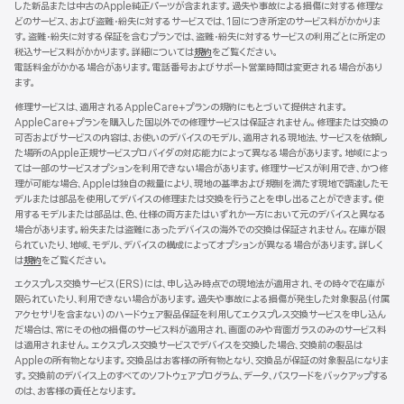
した新品または中古のApple純正パーツが含まれます。過失や事故による損傷に対する修理な
ま
どのサービス、および盗難・紛失に対するサービスでは、1回につき所定のサービス料がかかりま
す）
す。盗難・紛失に対する保証を含むプランでは、盗難・紛失に対するサービスの利用ごとに所定の
税込サービス料がかかります。詳細については
規約
（新
をご覧ください。
電話料金がかかる場合があります。電話番号およびサポート営業時間は変更される場合があり
規
ます。
ウ
イ
修理サービスは、適用されるAppleCare+プランの規約にもとづいて提供されます。
ン
AppleCare+プランを購入した国以外での修理サービスは保証されません。修理または交換の
ド
可否およびサービスの内容は、お使いのデバイスのモデル、適用される現地法、サービスを依頼し
ウ
た場所のApple正規サービスプロバイダの対応能力によって異なる場合があります。地域によっ
で
ては一部のサービスオプションを利用できない場合があります。修理サービスが利用でき、かつ修
開
理が可能な場合、Appleは独自の裁量により、現地の基準および規制を満たす現地で調達したモ
き
デルまたは部品を使用してデバイスの修理または交換を行うことを申し出ることができます。使
ま
用するモデルまたは部品は、色、仕様の両方またはいずれか一方において元のデバイスと異なる
す）
場合があります。紛失または盗難にあったデバイスの海外での交換は保証されません。在庫が限
られていたり、地域、モデル、デバイスの構成によってオプションが異なる場合があります。詳しく
は
規約
（新
をご覧ください。
規
エクスプレス交換サービス（ERS）には、申し込み時点での現地法が適用され、その時々で在庫が
ウ
限られていたり、利用できない場合があります。過失や事故による損傷が発生した対象製品（付属
イ
アクセサリを含まない）のハードウェア製品保証を利用してエクスプレス交換サービスを申し込ん
ン
だ場合は、常にその他の損傷のサービス料が適用され、画面のみや背面ガラスのみのサービス料
ド
は適用されません。エクスプレス交換サービスでデバイスを交換した場合、交換前の製品は
ウ
Appleの所有物となります。交換品はお客様の所有物となり、交換品が保証の対象製品になりま
で
す。交換前のデバイス上のすべてのソフトウェアプログラム、データ、パスワードをバックアップする
開
のは、お客様の責任となります。
き