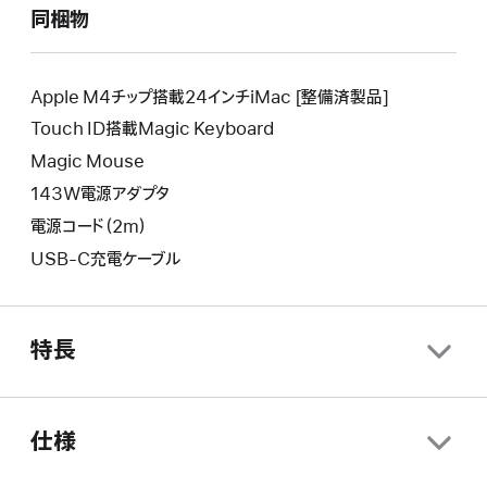
し
新
同梱物
り
い
し
新
ウ
い
し
イ
ウ
い
Apple M4チップ搭載24インチiMac [整備済製品]
ン
イ
ウ
Touch ID搭載Magic Keyboard
ド
ン
イ
ウ
Magic Mouse
ド
ン
が
ウ
143W電源アダプタ
ド
開
が
ウ
電源コード（2m）
き
開
が
ま
USB-C充電ケーブル
き
開
す。
ま
き
す。
ま
す。
特長
仕様