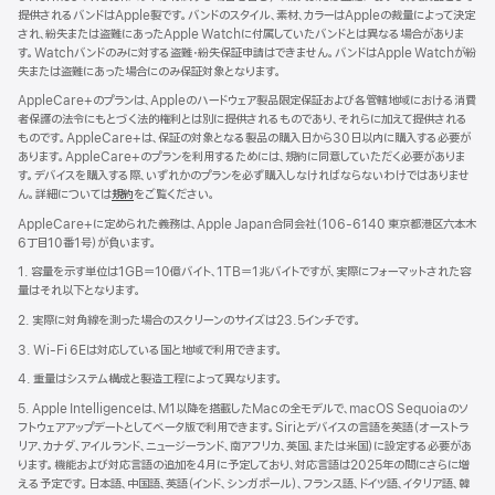
提供されるバンドはApple製です。バンドのスタイル、素材、カラーはAppleの裁量によって決定
され、紛失または盗難にあったApple Watchに付属していたバンドとは異なる場合がありま
す。Watchバンドのみに対する盗難・紛失保証申請はできません。バンドはApple Watchが紛
失または盗難にあった場合にのみ保証対象となります。
AppleCare+のプランは、Appleのハードウェア製品限定保証および各管轄地域における消費
者保護の法令にもとづく法的権利とは別に提供されるものであり、それらに加えて提供される
ものです。AppleCare+は、保証の対象となる製品の購入日から30日以内に購入する必要が
あります。AppleCare+のプランを利用するためには、規約に同意していただく必要がありま
す。デバイスを購入する際、いずれかのプランを必ず購入しなければならないわけではありませ
ん。詳細については
規約
（新
をご覧ください。
規
AppleCare+に定められた義務は、Apple Japan合同会社（106-6140 東京都港区六本木
ウ
6丁目10番1号）が負いま す 。
イ
ン
1. 容量を示す単位は1GB＝10億バイト、1TB＝1兆バイトですが、実際にフォーマットされた容
ド
量はそれ以下となります。
ウ
2. 実際に対角線を測った場合のスクリーンのサイズは23.5インチです。
で
開
3. Wi-Fi 6Eは対応している国と地域で利用できます。
き
4. 重量はシステム構成と製造工程によって異なります。
ま
す）
5. Apple Intelligenceは、M1以降を搭載したMacの全モデルで、macOS Sequoiaのソ
フトウェアアップデートとしてベータ版で利用できます。Siriとデバイスの言語を英語（オーストラ
リア、カナダ、アイルランド、ニュージーランド、南アフリカ、英国、または米国）に設定する必要があ
ります。機能および対応言語の追加を4月に予定しており、対応言語は2025年の間にさらに増
える予定です。日本語、中国語、英語（インド、シンガポール）、フランス語、ドイツ語、イタリア語、韓