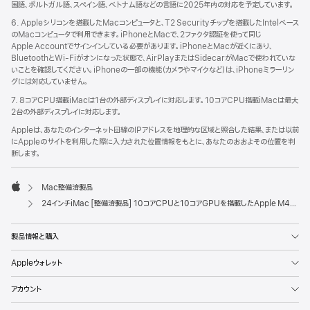
国語、ポルトガル語、スペイン語、ベトナム語などの言語に2025年内の対応を予定しています。
6. Appleシリコンを搭載したMacコンピュータと、T2 Securityチップを搭載したIntelベース
のMacコンピュータで利用できます。iPhoneとMacで、2ファクタ認証を使って同じ
Apple Accountでサインインしている必要があります。iPhoneとMacが近くにあり、
BluetoothとWi-Fiがオンになった状態で、AirPlayまたはSidecarがMacで使われていな
いことを確認してください。iPhoneの一部の機能（カメラやマイクなど）は、iPhoneミラーリン
グには対応していません。
7. 8コアCPU搭載iMacは1台の外部ディスプレイに対応します。10コアCPU搭載iMacは最大
2台の外部ディスプレイに対応します。
Appleは、あなたのインターネット回線のIPアドレスを地理的な区域と照合した結果、または以前
にAppleのサイトを利用した際に入力された位置情報をもとに、あなたのおおよその位置を判
断します。
Mac整備済製品
Apple
24インチiMac [整備済製品] 10コアCPUと10コアGPUを搭載したApple M4チップ、ギガビットEthernet - ブルー
製品情報と購入
Appleウォレット
アカウント