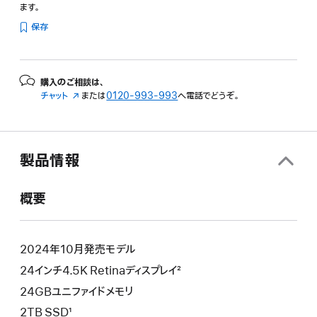
ます。
保存
購入のご相談は、
チャット
（新
または
0120-993-993
へ電話でどうぞ。
規
ウ
イ
ン
製品情報
ド
ウ
で
概要
開
き
ま
す）
2024年10月発売モデル
24インチ4.5K Retinaディスプレイ²
24GBユニファイドメモリ
2TB SSD¹