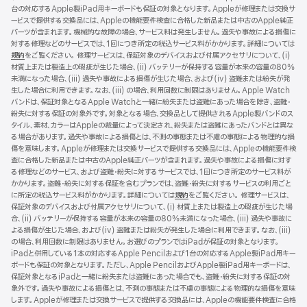
台の対応するApple製iPad用キーボードも保証の対象となります。Appleが修理または交換サ
ウ
ービスで提供する交換品には、Appleの機能要件検査に合格した新品または中古のApple純正
で
パーツが含まれます。機械的な故障の場合、サービス料は発生しません。過失や事故による損傷に
開
対する修理などのサービスでは、1回につき所定の税込サービス料がかかります。詳細については
き
規約
（新
をご覧ください。 修理サービスは、保証対象のデバイスおよび付属アクセサリについて、(i)
ま
材質上または製造上の瑕疵が生じた場合、(ii) バッテリーが保持する容量が本来の容量の80%
規
す）
未満になった場合、(iii) 過失や事故による損傷が生じた場合、および(iv) 盗難または紛失が発
ウ
生した場合に利用できます。なお、(iii) の場合、利用回数に制限はありません。Apple Watch
イ
バンドは、保証対象となるApple Watchと一緒に紛失または盗難にあった場合を除き、盗難・
ン
紛失に対する保証の対象外です。対象となる場合、交換品として提供されるApple製バンドのス
ド
タイル、素材、カラーはAppleの裁量によって決定され、紛失または盗難にあったバンドとは異な
ウ
る場合があります。過失や事故による損傷とは、不測の事態または不慮の事態による物理的な損
で
傷を意味します。Appleが修理または交換サービスで提供する交換品には、Appleの機能要件検
開
査に合格した新品または中古のApple純正パーツが含まれます。過失や事故による損傷に対す
き
る修理などのサービス、および盗難・紛失に対するサービスでは、1回につき所定のサービス料が
ま
かかります。盗難・紛失に対する保証を含むプランでは、盗難・紛失に対するサービスの利用ごと
す）
に所定の税込サービス料がかかります。詳細については
規約
（新
をご覧ください。 修理サービスは、
保証対象のデバイスおよび付属アクセサリについて、(i) 材質上または製造上の瑕疵が生じた場
規
合、(ii) バッテリーが保持する容量が本来の容量の80%未満になった場合、(iii) 過失や事故に
ウ
よる損傷が生じた場合、および(iv) 盗難または紛失が発生した場合に利用できます。なお、(iii)
イ
の場合、利用回数に制限はありません。お選びのプランではiPadが保証の対象となります。
ン
iPadと併用している1本の対応するApple Pencilおよび1台の対応するApple製iPad用キー
ド
ボードも保証の対象となります。ただし、Apple PencilおよびApple製iPad用キーボードは、
ウ
保証対象となるiPadと一緒に紛失または盗難にあった場合でも、盗難・紛失に対する保証の対
で
象外です。過失や事故による損傷とは、不測の事態または不慮の事態による物理的な損傷を意味
開
します。Appleが修理または交換サービスで提供する交換品には、Appleの機能要件検査に合格
き