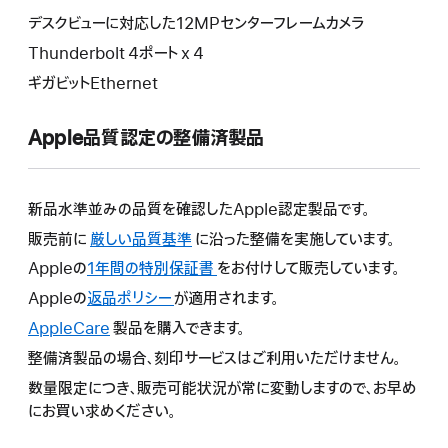
デスクビューに対応した12MPセンターフレームカメラ
Thunderbolt 4ポート x 4
ギガビットEthernet
Apple品質認定の整備済製品
新品水準並みの品質を確認したApple認定製品です。
販売前に
厳しい品質基準
に沿った整備を実施しています。
Appleの
1年間の特別保証書
こ
をお付けして販売しています。
の
Appleの
返品ポリシー
こ
が適用されます。
操
の
AppleCare
こ
製品を購入できます。
作
操
の
整備済製品の場合、刻印サービスはご利用いただけません。
に
作
操
よ
数量限定につき、販売可能状況が常に変動しますので、お早め
に
作
り
にお買い求めください。
よ
に
新
り
よ