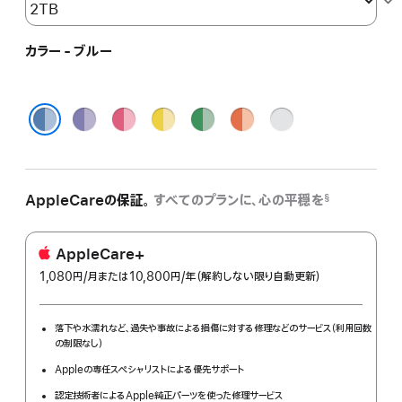
カラー - ブルー
パ
ピ
イ
グ
オ
シ
ー
ン
エ
リ
レ
ル
ブルー
プ
ク
ロ
ー
ン
バ
ル
ー
ン
ジ
ー
AppleCareの保証。
すべてのプランに、心の平穏を
§
AppleCare+
1,080円
/月
per
または10,800円
/年
年
（解約しない限り自動更新）
month
額
落下や水濡れなど、過失や事故による損傷に対する修理などのサービス（利用回数
の制限なし）
Appleの専任スペシャリストによる優先サポート
認定技術者によるApple純正パーツを使った修理サービス