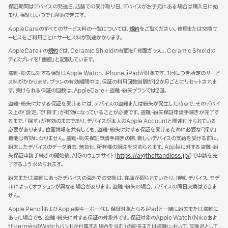
ま
保証期間はデバイスの発送日、店舗での受け取り日、デバイスがお手元にある場合は購入日に始
す）
まり、保証はいつでも解約できます。
AppleCareのすべてのサービス料の一覧については、
規約
（新
をご覧ください。修理または交換サ
ービスをご利用ごとにサービス料が別途かかります。
規
ウ
AppleCare+の
規約
（新
では、Ceramic Shieldの背面を「背面ガラス」、Ceramic Shieldの
イ
ディスプレイを「画面」と記載しています。
規
ン
ウ
ド
盗難・紛失に対する保証はApple Watch、iPhone、iPadが対象です。1回につき所定のサービ
イ
ウ
ス料がかかります。プランの有効期間中は、保証の利用回数制限が12か月ごとにリセットされま
ン
で
す。受けられる保証の回数は、AppleCare+ 盗難・紛失プランでは2回。
ド
開
ウ
盗難・紛失に対する保証を受けるには、デバイスの盗難または紛失が発生した時点で、そのデバイ
き
で
ス上の「設定」で「探す」が有効になっていることが必要です。盗難・紛失保証申請手続きが完了す
ま
開
るまで、「探す」が有効のままであり、デバイスが本人のApple Accountと関連付けられている
す）
き
必要があります。位置情報を共有しても、盗難・紛失に対する保証を受けるために必要な「探す」
ま
機能は有効になりません。盗難・紛失保証申請手続きの際、新しいデバイスの支給を受ける前に、
す）
紛失したデバイスのデータ消去、無効化、所有権の譲渡を求められます。Appleに対する盗難・紛
失保証申請手続きの開始後、AIGのウェブサイト（
https://aigtheftandloss.jp/
）で申請を完
了するよう求められます。
紛失または盗難にあったデバイスの海外での交換は、在庫が限られていたり、地域、デバイス、モデ
ルによってオプションが異なる場合があります。盗難・紛失の場合、デバイスの同日交換はできま
せん。
Apple PencilおよびApple製キーボードは、保証対象となるiPadと一緒に紛失または盗難に
あった場合でも、盗難・紛失に対する保証の対象外です。保証対象のApple Watch（Nikeおよ
びHermèsのWatchバンドが付属する場合を含む）の紛失または盗難において、交換品として