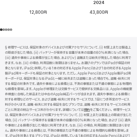
2024
12,800円
43,800円
フ
脚
§ 修理サービスは、保証対象のデバイスおよび付属アクセサリについて、(i) 材質上または製造上
注
ッ
の瑕疵が生じた場合、(ii) バッテリーが保持する容量が本来の容量の80%未満になった場合、
タ
(iii) 過失や事故による損傷が生じた場合、および(iv) 盗難または紛失が発生した場合に利用で
きます。なお、(iii) の場合、利用回数に制限はありません。お選びのプランではiPadが保証の対
ー
象となります。iPadと併用している1本の対応するApple Pencilおよび1台の対応するApple
製iPad用キーボードも保証の対象となります。ただし、Apple PencilおよびApple製iPad用
キーボードは、保証対象となるiPadと一緒に紛失または盗難にあった場合でも、盗難・紛失に対
する保証の対象外です。過失や事故による損傷とは、不測の事態または不慮の事態による物理的
な損傷を意味します。Appleが修理または交換サービスで提供する交換品には、Appleの機能要
件検査に合格した新品または中古のApple純正パーツが含まれます。過失や事故による損傷に
対する修理などのサービス、および盗難・紛失に対するサービスでは、1回につき所定のサービス
料がかかります。盗難・紛失に対する保証を含むプランでは、盗難・紛失に対するサービスの利用
ごとに所定の税込サービス料がかかります。詳細については
規約
（新
をご覧ください。 修理サービス
は、保証対象のデバイスおよび付属アクセサリについて、(i) 材質上または製造上の瑕疵が生じた
規
場合、(ii) バッテリーが保持する容量が本来の容量の80%未満になった場合、および (iii) 過失
ウ
や事故による損傷が生じた場合に利用できます。なお、(iii) の場合、利用回数に制限はありませ
イ
ん。過失や事故による損傷とは、不測の事態または不慮の事態による物理的な損傷を意味しま
ン
す。iPadを対象とするプランでは、iPadと併用している1本の対応するApple Pencilおよび1
ド