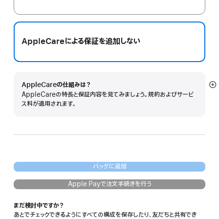
AppleCareによる保証を追加しない
AppleCareの仕組みは？
詳
AppleCareの特長と保証内容を見てみましょう。規約およびサービ
細
ス料が適用されます。
を
表
示
バッグに追加
Apple Payで注文手続きを行う
まだ検討中ですか？
あとでチェックできるようにすべての構成を保存したり、友だちと共有でき