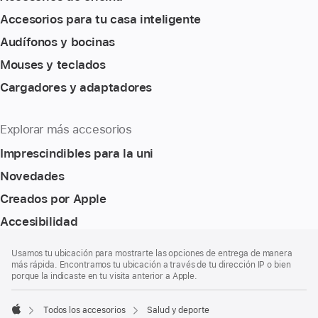
Accesorios para tu casa inteligente
Audífonos y bocinas
Mouses y teclados
Cargadores y adaptadores
Explorar más accesorios
Imprescindibles para la uni
Novedades
Creados por Apple
Accesibilidad
Pie
Notas
Usamos tu ubicación para mostrarte las opciones de entrega de manera
a
de
más rápida. Encontramos tu ubicación a través de tu dirección IP o bien
pie
página
porque la indicaste en tu visita anterior a Apple.
de
página
Todos los accesorios
Salud y deporte