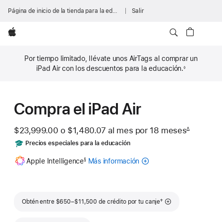
Página de inicio de la tienda para la educación
Salir
Apple
Por tiempo limitado, llévate unos AirTags al comprar un
iPad Air con los descuentos para la educación.
◊
Nota
al
pie
Compra el iPad Air
$23,999.00
o
$1,480.07
al mes
al
por 18
meses
meses
∆
Nota
mes
Includes
Precios especiales para la educación
al
pie
Nota
Apple Intelligence
Más información
Acerca
§
al
pie
de
Apple
Intelligence
para
Nota al pie
†
Obtén entre $650–$11,500 de crédito por tu canje
iPad