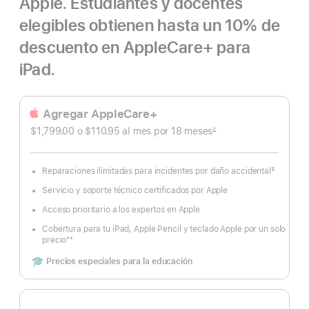
Apple. Estudiantes y docentes
elegibles obtienen hasta un 10% de
descuento en AppleCare+ para
iPad.
Agregar AppleCare+
$1,799.00 o
$110.95
al mes
al
por 18
meses
meses
∆
Nota
mes
al
pie
‡
Reparaciones ilimitadas para incidentes por daño accidental
Nota
al
Servicio y soporte técnico certificados por Apple
pie
Acceso prioritario a los expertos en Apple
Cobertura para tu iPad, Apple Pencil y teclado Apple por un solo
**
precio
Nota
al
Includes
Precios especiales para la educación
pie