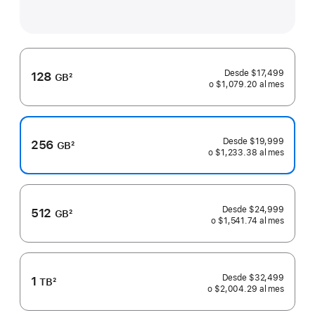
Desde
$17,499
128
GB
2
o $1,079.20
al mes
al
Nota
mes
al
pie
Desde
$19,999
256
GB
2
o $1,233.38
al mes
al
Nota
mes
al
pie
Desde
$24,999
512
GB
2
o $1,541.74
al mes
al
Nota
mes
al
pie
Desde
$32,499
1
TB
2
o $2,004.29
al mes
al
Nota
mes
al