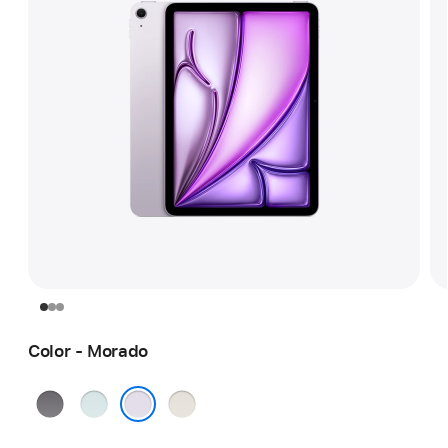
Color - Morado
Gris
Azul
Blanco
espacial
estelar
Morado