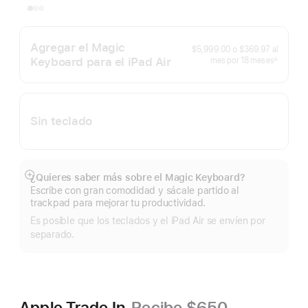
Agregar el Magic
$5,999.00
o
$369.97
al
Keyboard para el iPad Air
al
meses
mes
por 18
meses
∆
Nota
mes
al
pie
Sin teclado
¿Quieres saber más sobre el Magic Keyboard?
Mostrar
Escribe con gran comodidad y sácale partido al
más
trackpad para mejorar tu productividad.
Es posible que los teclados y el iPad Air se envíen por
separado.
Apple Trade In.
Recibe $650–