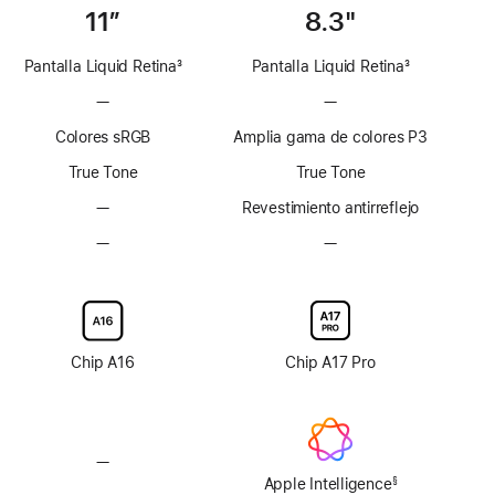
11”
8.3"
Pantalla Liquid Retina
3
Pantalla Liquid Retina
3
Nota
Nota
—
Sin
—
Sin
al
al
Tecnología
Tecnología
pie
pie
Colores sRGB
Amplia gama de colores P3
ProMotion
ProMotion
True Tone
True Tone
—
Sin
Revestimiento antirreflejo
revestimiento
—
Sin
—
Sin
antirreflejo
opción
opción
de
de
pantalla
pantalla
de
de
vidrio
vidrio
Chip A16
Chip A17 Pro
nanotexturizado
nanotexturizado
—
Sin
Apple
Apple Intelligence
§