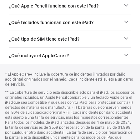
¿Qué Apple Pencil funciona con este iPad?
¿Qué teclados funcionan con este iPad?
¿Qué tipo de SIM tiene este iPad?
¿Qué incluye el AppleCare+?
Pie
Notas
Nota
‡ El AppleCare+ incluye la cobertura de incidentes ilimitados por daño
a
de
al
accidental originados por el manejo. Cada incidente está sujeto a un cargo
pie
página
pie
de servicio.
de
Nota
** La cobertura de servicio está disponible sólo para el iPad, los accesorios
página
al
originales incluidos, un Apple Pencil compatible y un teclado Apple para el
pie
iPad que sea compatible y que uses con tu iPad, para protección contra (i)
defectos de materiales o manufactura, (ii) baterías que conserven menos
del 80% de su capacidad original y (iii) cada incidente por daño accidental
está sujeto a una tarifa de servicio, más los impuestos correspondientes.
Para todos los modelos de iPad lanzados después del 1 de mayo de 2024,
la tarifa de servicio es de $559 por reparación de la pantalla y de $1,899
por cualquier otro daño accidental. La tarifa de servicio por reparación de
la pantalla está disponible únicamente para los modelos de iPad que