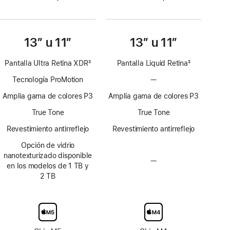
13” u 11”
13” u 11”
Pantalla Ultra Retina XDR
3
Pantalla Liquid Retina
3
Nota
Nota
Tecnología ProMotion
—
Sin
al
al
Tecnología
pie
pie
Amplia gama de colores P3
Amplia gama de colores P3
ProMotion
True Tone
True Tone
Revestimiento antirreflejo
Revestimiento antirreflejo
Opción de vidrio
nanotexturizado disponible
—
Sin
en los modelos de 1 TB y
opción
2 TB
de
pantalla
de
vidrio
nanotexturizado