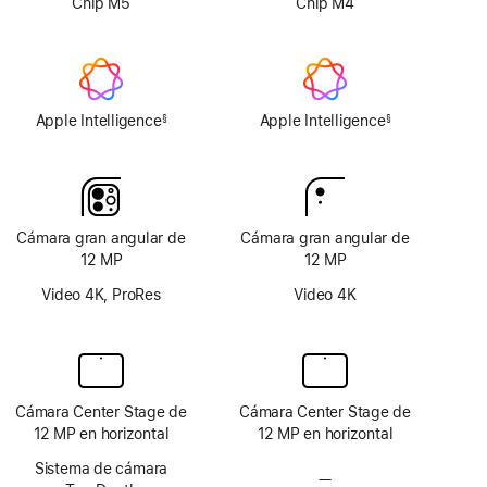
Chip M5
Chip M4
Apple Intelligence
Apple Intelligence
§
§
Nota
Nota
al
al
pie
pie
Cámara gran angular de
Cámara gran angular de
12 MP
12 MP
Video 4K, ProRes
Video 4K
Cámara Center Stage de
Cámara Center Stage de
12 MP en horizontal
12 MP en horizontal
Sistema de cámara
—
Sin