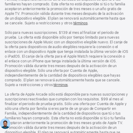
familiares hayan comprado. Esta oferta no está disponible si tú o tu familia
aceptaron anteriormente la promoción de tres meses o un año gratis de
Apple TV. Promoción válida durante tres meses después de la activación
de un dispositivo elegible. El plan se renovará automáticamente hasta que
se cancele. Sujeto a restricciones y otros
términos
.
Sólo para nuevas suscripciones. $139 al mes al finalizar el periodo de
prueba. La oferta está disponible sólo por tiempo limitado para nuevas
suscripciones de Apple Music con un dispositivo elegible nuevo. El canje de
la oferta para dispositivos de audio elegibles requiere la conexión o el
enlace con un dispositivo Apple que tenga instalada la última versión de iOS
o iPadOS. El canje de la oferta para el Apple Watch requiere la conexión o
el enlace con un iPhone que tenga instalada la última versión de iOS.
Promoción válida durante tres meses después de la activación de un
dispositivo elegible. Sólo una oferta por Cuenta de Apple,
independientemente de la cantidad de dispositivos elegibles que hayas
comprado. El plan se renovará automáticamente hasta que se cancele.
Sujeto a restricciones y otros
términos
.
La oferta de Apple Arcade sólo está disponible para nuevas suscripciones y
suscripciones reactivadas que cumplan con los requisitos. $99 al mes al
finalizar el periodo de prueba gratis. Sólo una oferta por Cuenta de Apple y
sólo una oferta por familia si eres parte de un grupo de Compartir en
Familia, independientemente de la cantidad de dispositivos que tú o tus
familiares hayan comprado. Esta oferta no está disponible si tú o tu familia
aceptaron anteriormente la promoción de tres meses gratis de Apple TV.
Promoción válida durante tres meses después de la activación de un
dispositivo elegible. El plan se renovará automáticamente hasta que se