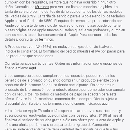
cumplan con los requisitos, siempre que no haya ocurrido ningún otro
daño. Consulta los
términos
para ver una lista de modelos elegibles. La
tarifa de servicio por incidentes de daño accidental de los demás modelos
de iPad es de $799. La tarifa de servicio para el Apple Pencil o los teclados
Apple para el iPad es de $559. El equipo de reemplazo proporcionado por
Apple como parte del servicio de reparación o reemplazo puede contener
piezas originales de Apple nuevas o usadas que fueron probadas y cumplen
con los requisitos de funcionamiento de Apple. Para conocer todos los
detalles, consulta los
términos
.
Nota
∆
Precios incluyen IVA (16%); no incluyen cargos de envío (salvo se
al
indique lo contrario). El formulario del pedido muestra el IVA por pagar para
pie
los productos que selecciones.
Consulta bancos participantes. Obtén más información sobre opciones de
financiamiento
aquí
.
(Se
abre
Nota
◊ Los compradores que cumplan con los requisitos pueden recibir los
en
al
beneficios de la promoción cuando compran un producto elegible con el
una
pie
producto de la promoción en una tienda participante. Únicamente un
pestaña
producto de la promoción por producto elegible por comprador que cumpla
nueva)
con los requisitos. No todos los métodos de pago se aceptan para esta
oferta. Revise la información al momento de la compra. Oferta sujeta a
disponibilidad. Sujeto a los términos y condiciones indicados
aquí
.
Nota
± La oferta de Apple TV sólo está disponible para nuevas suscripciones y
al
suscripciones reactivadas que cumplan con los requisitos. $169 al mes al
pie
finalizar el periodo de prueba gratis. Sólo una oferta por Cuenta de Apple y
sólo una oferta por familia si eres parte de un grupo de Compartir en
Familia, independientemente de la cantidad de dispositivos que tú o tus