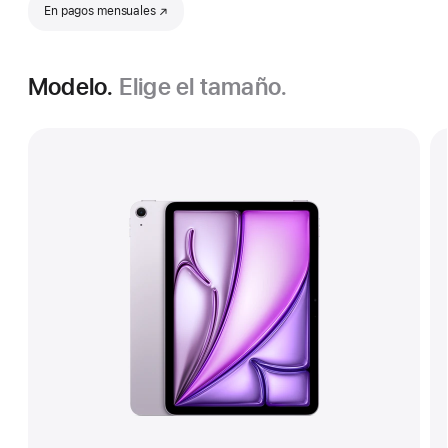
En pagos mensuales
(se abre en una nueva ventana)
Modelo.
Elige el tamaño.