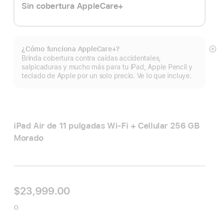
Sin cobertura AppleCare+
¿Cómo funciona AppleCare+?
Mo
Brinda cobertura contra caídas accidentales,
m
salpicaduras y mucho más para tu iPad, Apple Pencil y
teclado de Apple por un solo precio. Ve lo que incluye.
iPad Air de 11 pulgadas Wi‑Fi + Cellular 256 GB
Morado
$23,999.00
o