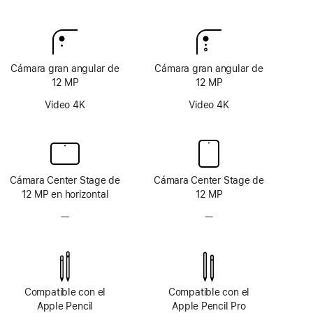
Nota
Intelligence
al
pie
Cámara gran angular de
Cámara gran angular de
12 MP
12 MP
Video 4K
Video 4K
Cámara Center Stage de
Cámara Center Stage de
12 MP en horizontal
12 MP
—
Sin
—
Sin
sistema
sistema
de
de
cámara
cámara
TrueDepth
TrueDepth
Compatible con el
Compatible con el
Apple Pencil
Apple Pencil Pro