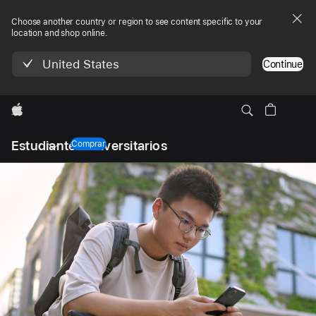
Choose another country or region to see content specific to your
location and shop online.
United States
Continue
Apple
Navegación
Estudiantes
universitarios
local
Comprar
-
Abrir
menú