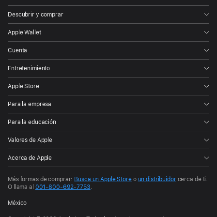
Apple
Descubrir y comprar
Apple Wallet
Cuenta
Entretenimiento
Apple Store
Para la empresa
Para la educación
Valores de Apple
Acerca de Apple
Más formas de comprar:
Busca un Apple Store
o
un distribuidor
cerca de ti.
O llama al
001-800-692-7753
.
México