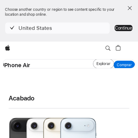
Choose another country or region to see content specific to your
location and shop online.
United States
Continue
Apple
iPhone Air
iPhone Air
Explorar
Comprar
Comprar
Modelo mostrado
Especificaciones
◊
iPhone Air
Acabado
del
iPhone Air