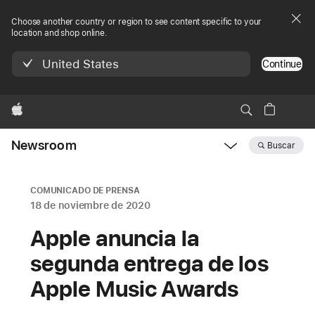
Choose another country or region to see content specific to your
location and shop online.
United States
Continue
Apple
Newsroom
Buscar
Open
Newsroom
navigation
COMUNICADO DE PRENSA
18 de noviembre de 2020
Apple anuncia la
segunda entrega de los
Apple Music Awards