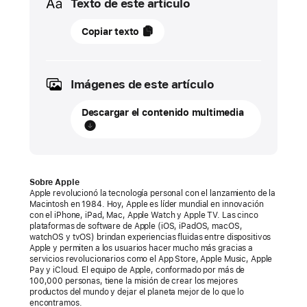
Texto de este artículo
28
Copiar texto
de
noviembre
de
Imágenes de este artículo
2022
Descargar el contenido multimedia
COMUNICADO
DE
PRENSA
Los
Sobre Apple
Apple revolucionó la tecnología personal con el lanzamiento de la
premios
Macintosh en 1984. Hoy, Apple es líder mundial en innovación
con el iPhone, iPad, Mac, Apple Watch y Apple TV. Las cinco
App
plataformas de software de Apple (iOS, iPadOS, macOS,
Store
watchOS y tvOS) brindan experiencias fluidas entre dispositivos
Apple y permiten a los usuarios hacer mucho más gracias a
Awards
servicios revolucionarios como el App Store, Apple Music, Apple
distinguen
Pay y iCloud. El equipo de Apple, conformado por más de
100,000 personas, tiene la misión de crear los mejores
a
productos del mundo y dejar el planeta mejor de lo que lo
los
encontramos.