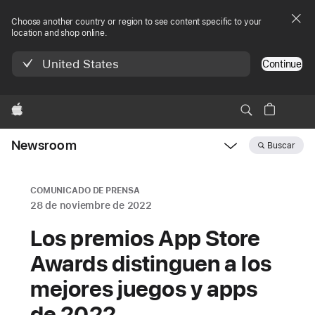
Choose another country or region to see content specific to your
location and shop online.
United States
Continue
Apple
Newsroom
Buscar
Open
Newsroom
navigation
COMUNICADO DE PRENSA
28 de noviembre de 2022
Los premios App Store
Awards distinguen a los
mejores juegos y apps
de 2022