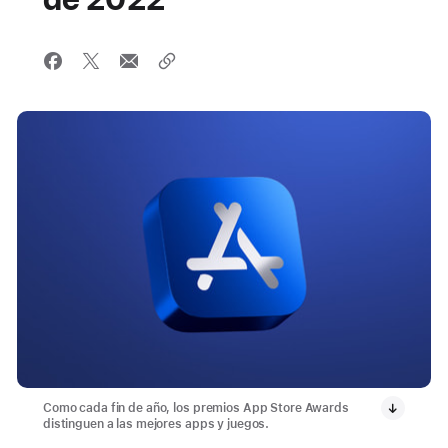
Como cada fin de año, los premios App Store Awards
distinguen a las mejores apps y juegos.