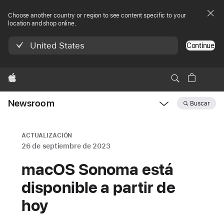
Choose another country or region to see content specific to your
location and shop online.
United States
Continue
Apple
Newsroom
Buscar
Open
Newsroom
navigation
ACTUALIZACIÓN
26 de septiembre de 2023
macOS Sonoma está
disponible a partir de
hoy