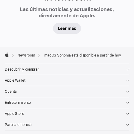
sea
Newsroom
aún
Las últimas noticias y actualizaciones,
directamente de Apple.
más
potente
Leer más
para
trabajar
y
Apple
jugar.
Footer

Newsroom
macOS Sonoma está disponible a partir de hoy
macOS
Apple
Sonoma
Descubrir y comprar
permite
Apple Wallet
a
los
Cuenta
usuarios
Entretenimiento
personalizar
su
Apple Store
Mac
Para la empresa
y