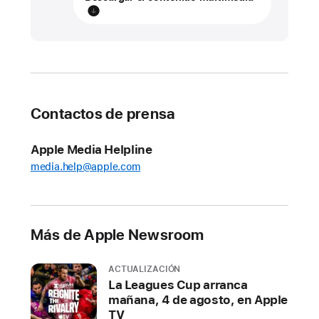
ACTUALIZACIÓN
macOS
Sonoma
está
disponible
a
Contactos de prensa
partir
de
Apple Media Helpline
hoy
media.help@apple.com
m
a
c
Más de Apple Newsroom
O
S
S
ACTUALIZACIÓN
o
La Leagues Cup arranca
n
mañana, 4 de agosto, en Apple
o
TV