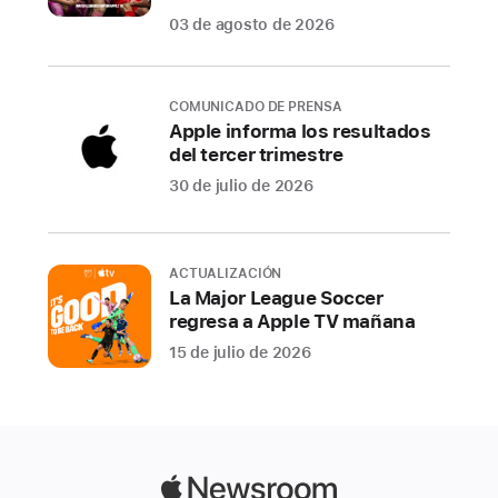
m
a
03 de agosto de 2026
está
disponible
COMUNICADO DE PRENSA
como
Apple informa los resultados
actualización
del tercer trimestre
de
30 de julio de 2026
software
gratuita
e
ACTUALIZACIÓN
incluye
La Major League Soccer
nuevas
regresa a Apple TV mañana
funcionalidades
15 de julio de 2026
que
harán
que
la
Mac
Apple