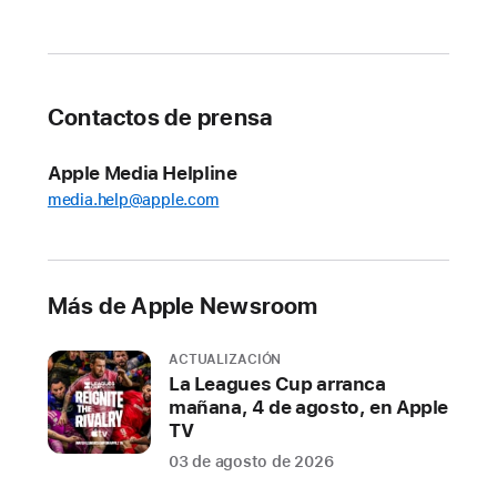
experiencias
diseñadas
para
el
Contactos de prensa
Apple
Pencil
Apple Media Helpline
Con
media.help@apple.com
i
P
a
d
Más de Apple Newsroom
O
S
1
ACTUALIZACIÓN
8
La Leagues Cup arranca
mañana, 4 de agosto, en Apple
,
TV
la
03 de agosto de 2026
experiencia
del