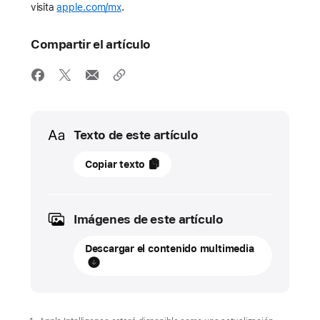
visita
apple.com/mx
.
Compartir el artículo
Media
Texto de este artículo
16
Copiar texto
de
septiembre
de
Imágenes de este artículo
2024
Descargar el contenido multimedia
ACTUALIZACIÓN
iPadOS
18