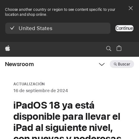
Choose another country or region to see content specific to your
location and shop online.
United States
Continue
Apple
Newsroom
Buscar
Open
Newsroom
navigation
ACTUALIZACIÓN
16 de septiembre de 2024
iPadOS 18 ya está
disponible para llevar el
iPad al siguiente nivel,
con nuevas y poderosas