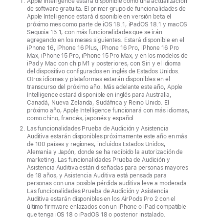
ya
Apple Intelligence estará disponible como una actualización
de software gratuita. El primer grupo de funcionalidades de
está
Apple Intelligence estará disponible en versión beta el
próximo mes como parte de iOS 18.1, iPadOS 18.1 y macOS
disponible
Sequoia 15.1, con más funcionalidades que se irán
para
agregando en los meses siguientes. Estará disponible en el
iPhone 16, iPhone 16 Plus, iPhone 16 Pro, iPhone 16 Pro
llevar
Max, iPhone 15 Pro, iPhone 15 Pro Max, y en los modelos de
el
iPad y Mac con chip M1 y posteriores, con Siri y el idioma
del dispositivo configurados en inglés de Estados Unidos.
iPad
Otros idiomas y plataformas estarán disponibles en el
al
transcurso del próximo año. Más adelante este año, Apple
Intelligence estará disponible en inglés para Australia,
siguiente
Canadá, Nueva Zelanda, Sudáfrica y Reino Unido. El
nivel,
próximo año, Apple Intelligence funcionará con más idiomas,
como chino, francés, japonés y español.
con
Las funcionalidades Prueba de Audición y Asistencia
nuevas
Auditiva estarán disponibles próximamente este año en más
de 100 países y regiones, incluidos Estados Unidos,
y
Alemania y Japón, donde se ha recibido la autorización de
poderosas
marketing. Las funcionalidades Prueba de Audición y
Asistencia Auditiva están diseñadas para personas mayores
funcionalidades
de 18 años, y Asistencia Auditiva está pensada para
personas con una posible pérdida auditiva leve a moderada.
de
Las funcionalidades Prueba de Audición y Asistencia
inteligencia
Auditiva estarán disponibles en los AirPods Pro 2 con el
último firmware enlazados con un iPhone o iPad compatible
y
que tenga iOS 18 o iPadOS 18 o posterior instalado.