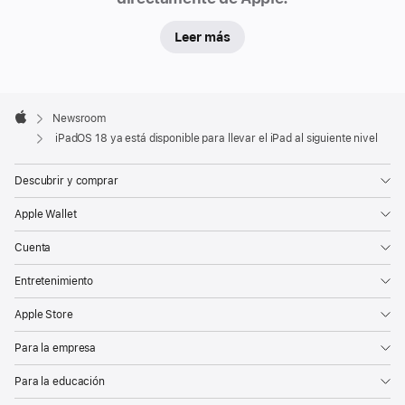
de
Leer más
software
gratuita,
que
Apple
permitirá
Footer

Newsroom
a
Apple
iPadOS 18 ya está disponible para llevar el iPad al siguiente nivel
los
usuarios
Descubrir y comprar
hacer
Apple Wallet
de
todo
Cuenta
más
Entretenimiento
fácilmente
gracias
Apple Store
a
Para la empresa
las
nuevas
Para la educación