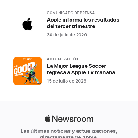
iPad
COMUNICADO DE PRENSA
es
Apple informa los resultados
más
del tercer trimestre
versátil
30 de julio de 2026
e
inteligente
que
ACTUALIZACIÓN
nunca,
La Major League Soccer
y
regresa a Apple TV mañana
a
15 de julio de 2026
partir
de
hoy
puedes
descargarlo
Apple
como
Newsroom
una
Las últimas noticias y actualizaciones,
directamente de Apple.
actualización