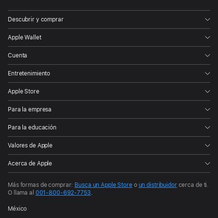
correspondiente.
Para
Descubrir y comprar
obtener
más
Apple Wallet
información,
Cuenta
visita
Entretenimiento
a
p
Apple Store
pl
e
Para la empresa
.c
o
Para la educación
m
Valores de Apple
/
ai
Acerca de Apple
r
p
o
Más formas de comprar:
Busca un Apple Store
o
un distribuidor
cerca de ti.
O llama al
001-800-692-7753
.
d
s
México
-