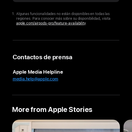
Audio Lab:
Cómo
Algunas funcionalidades no están disponibles en todas las
regiones. Para conocer más sobre su disponibilidad, visita
desarrolló
apple.com/airpods-pro/feature-availability
.
Apple
la
primera
experiencia
Contactos de prensa
integral
de
Apple Media Helpline
salud
media.help@apple.com
auditiva
del
mundo
Las
More from Apple Stories
nuevas
funcionalidades
de