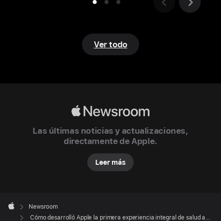
son
funcionalidades
de
salud
Ver todo
reguladas
que
requieren
aprobación
regulatoria
Apple
y
Newsroom
estarán
Las últimas noticias y actualizaciones,
disponibles
directamente de Apple.
una
vez
Leer más
que
reciban
Apple
la
Footer

Newsroom
autorización
Apple
Cómo desarrolló Apple la primera experiencia integral de salud auditiva del mundo