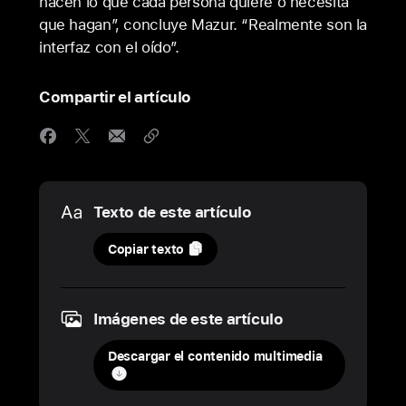
hacen lo que cada persona quiere o necesita
que hagan”, concluye Mazur. “Realmente son la
interfaz con el oído”.
Compartir el artículo
Media
Texto de este artículo
28
Copiar texto
de
octubre
de
Imágenes de este artículo
2024
Descargar el contenido multimedia
ACTUALIZACIÓN
Exploramos