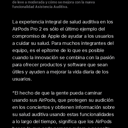
de leve a moderada y cómo se mejora con la nueva
mejorada
funcionalidad Asistencia Auditiva.
con
la
La experiencia integral de salud auditiva en los
AirPods Pro 2 es sólo el último ejemplo del
nueva
compromiso de Apple de ayudar a los usuarios
funcionalidad
a cuidar su salud. Para muchos integrantes del
Asistencia
equipo, es el epítome de lo que es posible
Auditiva
cuando la innovación se combina con la pasión
en
para ofrecer productos y software que sean
útiles y ayuden a mejorar la vida diaria de los
los
usuarios.
AirPods Pro 2
“El hecho de que la gente pueda caminar
usando sus AirPods, que protegen su audición
en los conciertos y obtienen información sobre
su salud auditiva usando estas funcionalidades
a lo largo del tiempo, significa que los AirPods