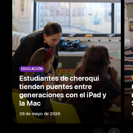
salud
auditiva
en
los
AirPods Pro 2
no
están
disponibles
en
todas
EDUCACIÓN
las
Estudiantes de cheroqui
regiones.
tienden puentes entre
Prueba
generaciones con el iPad y
de
la Mac
Audición
y
28 de mayo de 2026
Asistencia
Auditiva