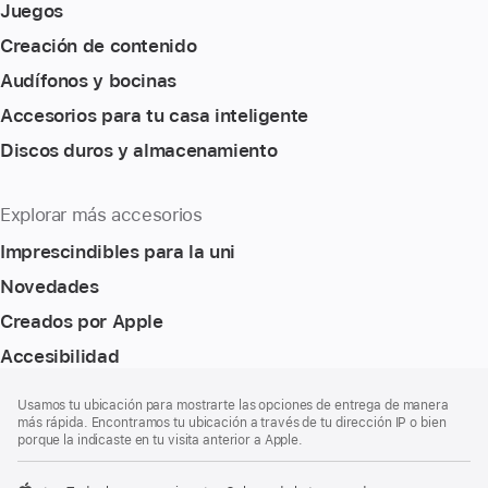
Juegos
Creación de contenido
Audífonos y bocinas
Accesorios para tu casa inteligente
Discos duros y almacenamiento
Explorar más accesorios
Imprescindibles para la uni
Novedades
Creados por Apple
Accesibilidad
Pie
Notas
Usamos tu ubicación para mostrarte las opciones de entrega de manera
a
de
más rápida. Encontramos tu ubicación a través de tu dirección IP o bien
pie
página
porque la indicaste en tu visita anterior a Apple.
de
página