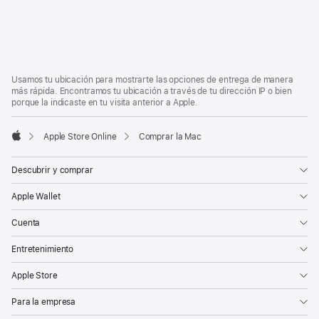
Pie
Notas
a
de
pie
página
Usamos tu ubicación para mostrarte las opciones de entrega de manera
de
más rápida. Encontramos tu ubicación a través de tu dirección IP o bien
página
porque la indicaste en tu visita anterior a Apple.
Apple Store Online
Comprar la Mac
Apple
Descubrir y comprar
Apple Wallet
Cuenta
Entretenimiento
Apple Store
Para la empresa