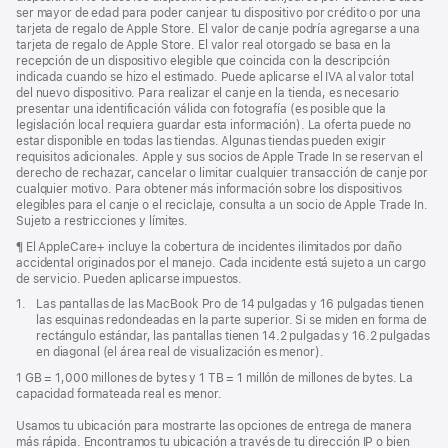
pestaña
pie
ser mayor de edad para poder canjear tu dispositivo por crédito o por una
nueva)
tarjeta de regalo de Apple Store. El valor de canje podría agregarse a una
tarjeta de regalo de Apple Store. El valor real otorgado se basa en la
recepción de un dispositivo elegible que coincida con la descripción
indicada cuando se hizo el estimado. Puede aplicarse el IVA al valor total
del nuevo dispositivo. Para realizar el canje en la tienda, es necesario
presentar una identificación válida con fotografía (es posible que la
legislación local requiera guardar esta información). La oferta puede no
estar disponible en todas las tiendas. Algunas tiendas pueden exigir
requisitos adicionales. Apple y sus socios de Apple Trade In se reservan el
derecho de rechazar, cancelar o limitar cualquier transacción de canje por
cualquier motivo. Para obtener más información sobre los dispositivos
elegibles para el canje o el reciclaje, consulta a un socio de Apple Trade In.
Sujeto a restricciones y límites.
Nota
¶ El AppleCare+ incluye la cobertura de incidentes ilimitados por daño
al
accidental originados por el manejo. Cada incidente está sujeto a un cargo
pie
de servicio. Pueden aplicarse impuestos.
Nota
1.
Las pantallas de las MacBook Pro de 14 pulgadas y 16 pulgadas tienen
al
las esquinas redondeadas en la parte superior. Si se miden en forma de
pie
rectángulo estándar, las pantallas tienen 14.2 pulgadas y 16.2 pulgadas
en diagonal (el área real de visualización es menor).
1 GB = 1,000 millones de bytes y 1 TB = 1 millón de millones de bytes. La
capacidad formateada real es menor.
Usamos tu ubicación para mostrarte las opciones de entrega de manera
más rápida. Encontramos tu ubicación a través de tu dirección IP o bien