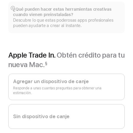
una
nueva
¿Qué pueden hacer estas herramientas creativas
Mostrar
ventana)
cuando vienen preinstaladas?
más
Descubre lo que estas poderosas apps profesionales
pueden ayudarte a crear al instante.
Apple Trade In.
Obtén crédito para tu
nueva Mac.
§
Nota
Apple
al
pie
Trade In.
Agregar un dispositivo de canje
Responde a unas cuantas preguntas para obtener una
estimación.
Sin dispositivo de canje