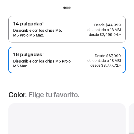
14 pulgadas
1
Desde
$44,999
Nota
de contado o
18 MSI
Disponible con los chips M5,
desde
$2,499.94.
±
al
M5 Pro o M5 Max.
 Nota al pie 
pie
16 pulgadas
1
Desde
$67,999
Nota
de contado o
18 MSI
Disponible con los chips M5 Pro o
desde
$3,777.72.
±
al
M5 Max.
 Nota al pie 
pie
Color.
Elige tu favorito.