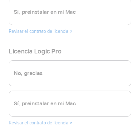
Sí, preinstalar en mi Mac
Revisar el contrato de licencia
Final
(se
Cut
abre
Pro
en
Licencia Logic Pro
una
nueva
ventana)
No, gracias
Sí, preinstalar en mi Mac
Revisar el contrato de licencia
Logic
(se
Pro
abre
en