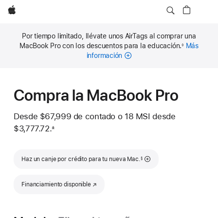
Apple
Por tiempo limitado, llévate unos AirTags al comprar una
MacBook Pro con los descuentos para la educación.
Más
◊
Nota
información
al
pie
Compra la MacBook Pro
Desde
$67,999
de contado o
18 MSI desde
$3,777.72.
±
 Nota al pie 
Nota al pie
Haz un canje por crédito para tu nueva Mac.
§
Financiamiento disponible
(se abre en una nueva ventana)