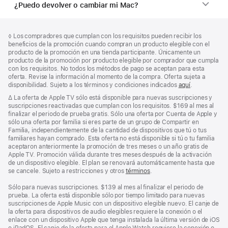
¿Puedo devolver o cambiar mi Mac?
Pie
Notas
Nota
◊ Los compradores que cumplan con los requisitos pueden recibir los
a
de
al
beneficios de la promoción cuando compran un producto elegible con el
pie
página
pie
producto de la promoción en una tienda participante. Únicamente un
de
producto de la promoción por producto elegible por comprador que cumpla
página
con los requisitos. No todos los métodos de pago se aceptan para esta
oferta. Revise la información al momento de la compra. Oferta sujeta a
disponibilidad. Sujeto a los términos y condiciones indicados
aquí
.
Nota
∆ La oferta de Apple TV sólo está disponible para nuevas suscripciones y
al
suscripciones reactivadas que cumplan con los requisitos. $169 al mes al
pie
finalizar el periodo de prueba gratis. Sólo una oferta por Cuenta de Apple y
sólo una oferta por familia si eres parte de un grupo de Compartir en
Familia, independientemente de la cantidad de dispositivos que tú o tus
familiares hayan comprado. Esta oferta no está disponible si tú o tu familia
aceptaron anteriormente la promoción de tres meses o un año gratis de
Apple TV. Promoción válida durante tres meses después de la activación
de un dispositivo elegible. El plan se renovará automáticamente hasta que
se cancele. Sujeto a restricciones y otros
términos
.
Sólo para nuevas suscripciones. $139 al mes al finalizar el periodo de
prueba. La oferta está disponible sólo por tiempo limitado para nuevas
suscripciones de Apple Music con un dispositivo elegible nuevo. El canje de
la oferta para dispositivos de audio elegibles requiere la conexión o el
enlace con un dispositivo Apple que tenga instalada la última versión de iOS