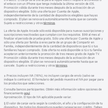
o iPadOS. El canje de la oferta para el Apple Watch requiere la conexión o
el enlace con un iPhone que tenga instalada la última versión de iOS.
Promoción válida durante tres meses después de la activación de un
dispositivo elegible. Sólo una oferta por Cuenta de Apple,
independientemente de la cantidad de dispositivos elegibles que hayas
comprado. El plan se renovará automáticamente hasta que se cancele.
Sujeto a restricciones y otros
términos
.
La oferta de Apple Arcade sólo está disponible para nuevas suscripciones y
suscripciones reactivadas que cumplan con los requisitos. $99 al mes al
finalizar el periodo de prueba gratis. Sólo una oferta por Cuenta de Apple y
sólo una oferta por familia si eres parte de un grupo de Compartir en
Familia, independientemente de la cantidad de dispositivos que tú o tus
familiares hayan comprado. Esta oferta no está disponible si tú o tu familia
aceptaron anteriormente la promoción de tres meses gratis de Apple TV.
Promoción válida durante tres meses después de la activación de un
dispositivo elegible. El plan se renovará automáticamente hasta que se
cancele. Sujeto a restricciones y otros
términos
.
Nota
±
Precios incluyen IVA (16%); no incluyen cargos de envío (salvo se
al
indique lo contrario). El formulario del pedido muestra el IVA por pagar para
pie
los productos que selecciones.
Consulta bancos participantes. Obtén más información sobre opciones de
financiamiento
aquí
.
(Se
Aproximación. El tipo de IVA aplicable puede variar.
abre
en
Nota
§ El valor de canje varía según la condición, el año y la configuración de tu
una
al
dispositivo. No todos los dispositivos pueden canjearse por crédito. Debes