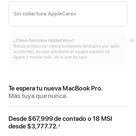
Sin cobertura AppleCare+
¿Cómo funciona AppleCare+?
Mo
Brinda protección contra incidentes ilimitados por daño
m
accidental, acceso prioritario al equipo experto de
Apple y mucho más. Ve lo que incluye.
Te espera tu nueva MacBook Pro.
Más tuya que nunca.
Desde
$67,999
de contado o
18 MSI
desde
$3,777.72.
±
 Nota al pie 