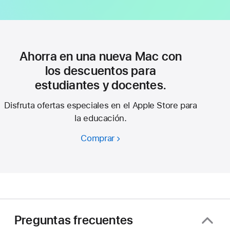
Ahorra en una nueva Mac con
los descuentos para
estudiantes y docentes.
Disfruta ofertas especiales en el Apple Store para
la educación.
Comprar
Ahorra
en
una
nueva
Mac
con
los
Preguntas frecuentes
descuentos