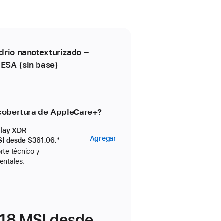
drio nanotexturizado –
ESA (sin base)
 cobertura de AppleCare+?
play XDR
AppleCare+
Agregar
SI desde
$361.06.
Nota al pie
*
para
rte técnico y
entales.
Studio
Display
XDR
18 MSI desde