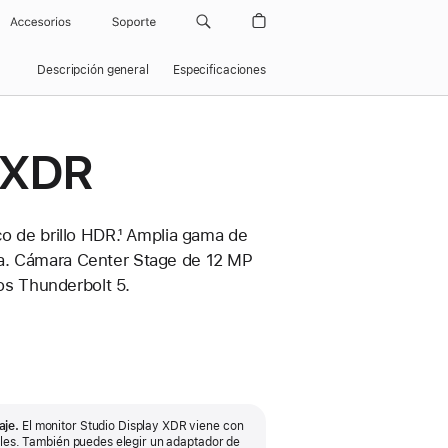
Accesorios
Soporte
Descripción general
Especificaciones
y XDR
co de brillo HDR.¹ Amplia gama de
va. Cámara Center Stage de 12 MP
tos Thunderbolt 5.
 adaptador de montaje VESA se fija
aje.
El monitor Studio Display XDR viene con
 cualquier soporte compatible (no
bles. También puedes elegir un adaptador de