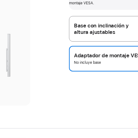
inclinación y 105 mm de ajuste de
montaje VESA.
in
más
altura.
Base con inclinación y
altura ajustables
rior
iente
Adaptador de montaje V
e
e
No incluye base