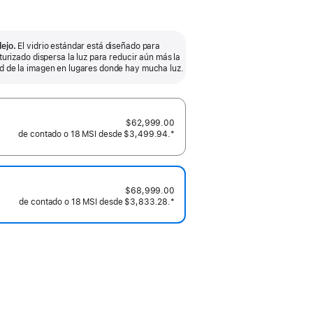
lejo.
El vidrio estándar está diseñado para
xturizado dispersa la luz para reducir aún más la
ad de la imagen en lugares donde hay mucha luz.
$62,999.00
de contado o
18 MSI desde
$3,499.94.
Nota al pie
*
$68,999.00
de contado o
18 MSI desde
$3,833.28.
Nota al pie
*