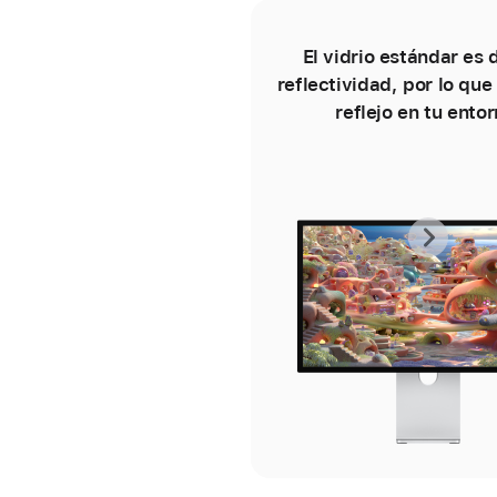
El vidrio estándar es 
reflectividad, por lo que
reflejo en tu entor
Ante
Sigu
-
-
Vidr
Vidr