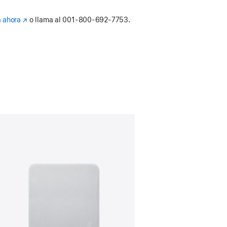
 ahora
(se
o llama al
001‑800‑692‑7753.
abre
en
una
nueva
ventana)