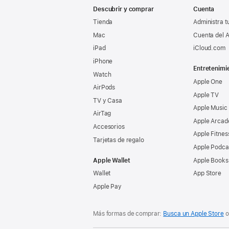
Descubrir y comprar
Cuenta
Tienda
Administra t
Mac
Cuenta del A
iPad
iCloud.com
iPhone
Entretenimi
Watch
Apple One
AirPods
Apple TV
TV y Casa
Apple Music
AirTag
Apple Arcad
Accesorios
Apple Fitnes
Tarjetas de regalo
Apple Podca
Apple Wallet
Apple Books
Wallet
App Store
Apple Pay
Más formas de comprar:
Busca un Apple Store