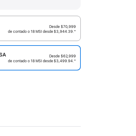
cluido) y permite colocar el monitor
en posición horizontal o vertical.
Desde
$70,999
de contado o
18 MSI desde
$3,944.39.
Nota al pie
*
ESA
Desde
$62,999
de contado o
18 MSI desde
$3,499.94.
Nota al pie
*