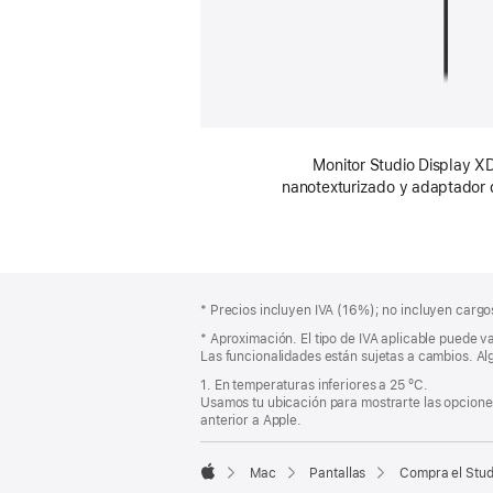
Monitor Studio Display XD
nanotexturizado y adaptador
Pie
Notas
Nota
* Precios incluyen IVA (16%); no incluyen cargos
a
de
a
pie
* Aproximación. El tipo de IVA aplicable puede va
página
pie
Las funcionalidades están sujetas a cambios. Alg
de
de
página
página
1. En temperaturas inferiores a 25 ºC.
Usamos tu ubicación para mostrarte las opciones
anterior a Apple.
Mac
Pantallas
Compra el Stud
Apple