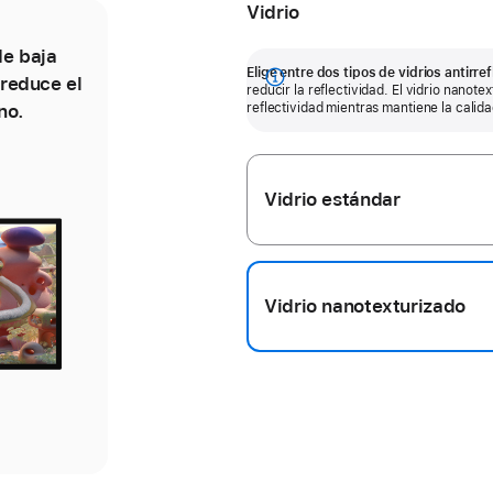
Vidrio
de baja
El vidrio nanotexturizado reduce aún
Elige entre dos tipos de vidrios antirref
 reduce el
más la reflectividad para mantener
Mostrar
reducir la reflectividad. El vidrio nanote
no.
la calidad de la imagen incluso en
reflectividad mientras mantiene la calid
más
lugares donde hay mucha luz.
Vidrio estándar
rior
iente
io
io
Vidrio nanotexturizado