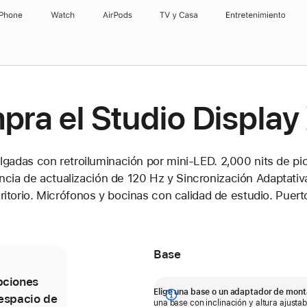
iPhone
Watch
AirPods
TV & Casa
Entretenimiento
ra el Studio Displa
gadas con retroiluminación por mini-LED. 2,000 nits de pi
cia de actualización de 120 Hz y Sincronización Adaptati
ritorio. Micrófonos y bocinas con calidad de estudio. Puer
Base
pciones
La base con inclinación y altura
El
Elige una base o un adaptador de mont
 espacio de
ajustables ofrece 30 grados de
a
Mostrar
una base con inclinación y altura ajusta