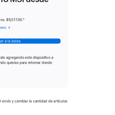
ta al pie
rox. $9,517.00.
Nota
*
al
eses.
(se
pie
abre
en
ar a la bolsa
una
nueva
ventana)
ste agregando este dispositivo a
ando quieras para retomar donde
 envío y cambiar la cantidad de artículos