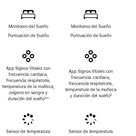
al
Oxígeno
pie
en
Sangre
Monitoreo del Sueño
Monitoreo del Sueño
Puntuación de Sueño
Puntuación de Sueño
App Signos Vitales con
App Signos Vitales con
frecuencia cardiaca,
frecuencia cardiaca,
frecuencia respiratoria,
frecuencia respiratoria,
temperatura de la muñeca,
temperatura de la muñeca
oxígeno en sangre y
y duración del sueño
5
duración del sueño
5
4
,
Nota
Nota
Nota
al
al
al
pie
pie
pie
Sensor de temperatura
Sensor de temperatura