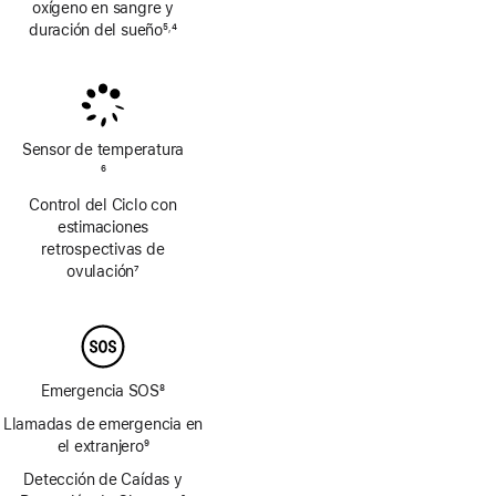
oxígeno en sangre y
duración del sueño
5
4
,
Nota
Nota
al
al
pie
pie
Sensor de temperatura
Nota
6
al
Control del Ciclo con
pie
estimaciones
retrospectivas de
ovulación
7
Nota
al
pie
Emergencia SOS
8
Nota
Llamadas de emergencia en
al
el extranjero
9
pie
Nota
Detección de Caídas y
al