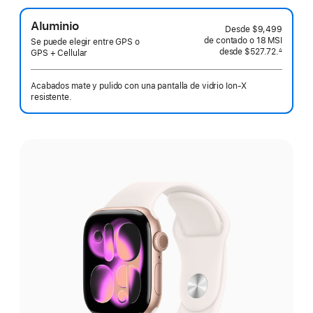
Aluminio
Desde
$9,499
de contado o
18 MSI
Se puede elegir entre GPS o
desde
$527.72.
∆
GPS + Cellular
 Nota al pie 
Acabados mate y pulido con una pantalla de vidrio Ion-X
resistente.
Elige
un
acabado: