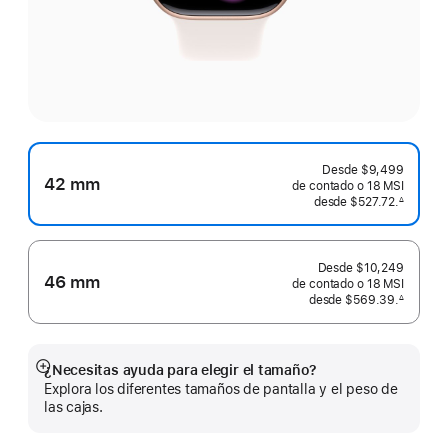
Desde
$9,499
42 mm
de contado o
18 MSI
desde
$527.72.
∆
 Nota al pie 
Desde
$10,249
46 mm
de contado o
18 MSI
desde
$569.39.
∆
 Nota al pie 
¿Necesitas ayuda para elegir el tamaño?
Mostrar
Explora los diferentes tamaños de pantalla y el peso de
más
las cajas.