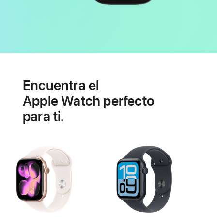
Batería
Funcionalidades
de
Encuentra el
salud
cardiaca
Apple Watch perfecto
para ti.