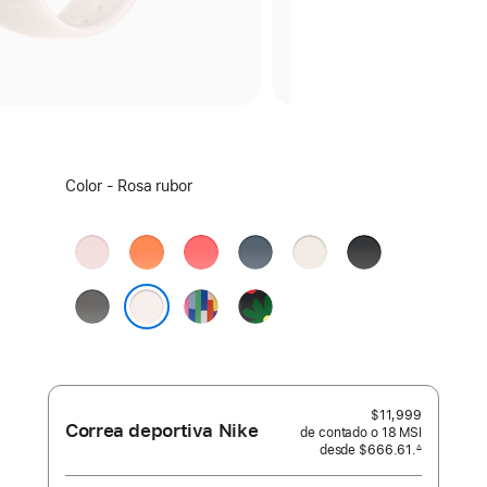
Elige
Color - Rosa rubor
un
color:
Rosa
Naranja
Guayaba
Azul
Blanco
Negro
pálido
clementina
brillante
ancla
estelar
Gris
Edición
Black
piedra
Orgullo
Unity
Rosa rubor
-
Unity
Bloom
$11,999
Correa deportiva Nike
de contado o
18 MSI
desde
$666.61.
∆
 Nota al pie 