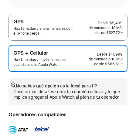
GPS
Desde
$9,499
de contado o
18 MSI
Haz llamadas y envía mensajes con
desde
$527.72.
∆
el iPhone cerca.
 Nota al pie 
GPS + Cellular
Desde
$11,999
de contado o
18 MSI
Haz llamadas y envía mensajes
desde
$666.61.
∆
usando sólo tu Apple Watch.
 Nota al pie 
¿No sabes qué opción es la ideal para ti?
Mostrar
Conoce más detalles sobre la conexión celular y lo que
más
implica agregar el Apple Watch al plan de tu operador.
Operadores compatibles