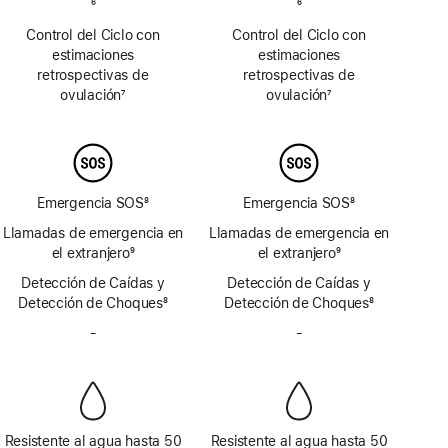
Nota
6
Nota
6
al
al
Control del Ciclo con
Control del Ciclo con
pie
pie
estimaciones
estimaciones
retrospectivas de
retrospectivas de
ovulación
7
ovulación
7
Nota
Nota
al
al
pie
pie
Emergencia SOS
8
Emergencia SOS
8
Nota
Nota
Llamadas de emergencia en
Llamadas de emergencia en
al
al
el extranjero
9
el extranjero
9
pie
pie
Nota
Nota
Detección de Caídas y
Detección de Caídas y
al
al
Detección de Choques
8
Detección de Choques
8
pie
pie
Nota
Nota
-
Sin
-
Sin
al
al
sirena
sirena
pie
pie
Resistente al agua hasta 50
Resistente al agua hasta 50