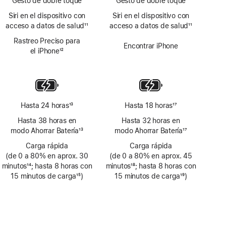
Gesto de doble toque
Gesto de doble toque
Siri en el dispositivo con
Siri en el dispositivo con
acceso a datos de salud
11
acceso a datos de salud
11
Nota
Nota
Rastreo Preciso para
al
al
Encontrar iPhone
el iPhone
12
pie
pie
Nota
al
pie
Hasta 24 horas
13
Hasta 18 horas
17
Nota
Nota
Hasta 38 horas en
Hasta 32 horas en
al
al
modo Ahorrar Batería
13
modo Ahorrar Batería
17
pie
pie
Nota
Nota
Carga rápida
Carga rápida
al
al
(de 0 a 80% en aprox. 30
(de 0 a 80% en aprox. 45
pie
pie
minutos
14
; hasta 8 horas con
minutos
18
; hasta 8 horas con
Nota
15 minutos de carga
15
)
Nota
15 minutos de carga
19
)
al
Nota
al
Nota
pie
al
pie
al
pie
pie