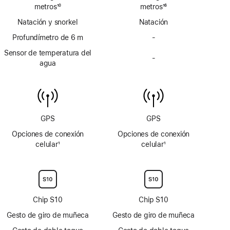
metros
10
metros
16
Nota
Nota
Natación y snorkel
Natación
al
al
pie
Profundímetro de 6 m
pie
-
Sin
profundímetro
Sensor de temperatura del
-
hasta
Sin
agua
6 m
sensor
de
temperatura
del
agua
GPS
GPS
Opciones de conexión
Opciones de conexión
celular
1
celular
1
Nota
Nota
al
al
pie
pie
Chip S10
Chip S10
Gesto de giro de muñeca
Gesto de giro de muñeca