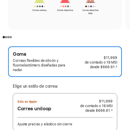
Goma
$11,999
Correas flexibles de silicón y
de contado o
18 MSI
fluoroelastómero diseñadas para
desde
$666.61.
∆
nadar.
 Nota al pie 
Elige un estilo de correa:
$11,999
Sólo en Apple
de contado o
18 MSI
Correa uniloop
desde
$666.61.
∆
 Nota al pie 
Ajuste preciso y elástico sin cierre