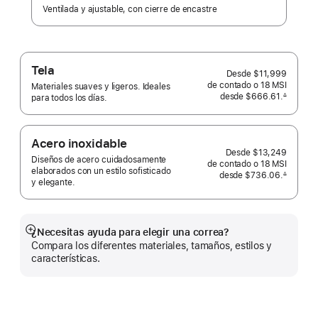
Ventilada y ajustable, con cierre de encastre
Tela
Desde
$11,999
de contado o
18 MSI
Materiales suaves y ligeros. Ideales
desde
$666.61.
∆
para todos los días.
 Nota al pie 
Acero inoxidable
Desde
$13,249
Diseños de acero cuidadosamente
de contado o
18 MSI
elaborados con un estilo sofisticado
desde
$736.06.
∆
y elegante.
 Nota al pie 
¿Necesitas ayuda para elegir una correa?
Mostrar
Compara los diferentes materiales, tamaños, estilos y
más
características.