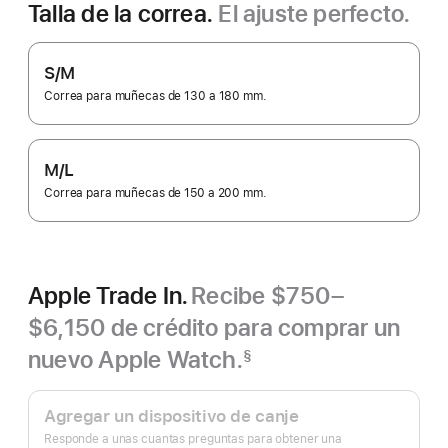
Talla de la correa.
El ajuste perfecto.
S/M
Correa para muñecas de 130 a 180 mm.
M/L
Correa para muñecas de 150 a 200 mm.
Apple Trade In.
Recibe $750–
$6,150 de crédito para comprar un
nuevo Apple Watch.
§
Nota
Apple
al
pie
Trade In.
Agregar un dispositivo de canje
Responde a unas cuantas preguntas para obtener una