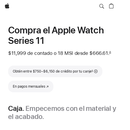
Apple
Compra el Apple Watch
Series 11
$11,999
de contado o
18 MSI desde
$666.61.
∆
 Nota al pie 
Nota al pie
Obtén entre $750–$6,150 de crédito por tu canje
§
En pagos mensuales
(se abre en una nueva ventana)
Caja.
Empecemos con el material y
el acabado.