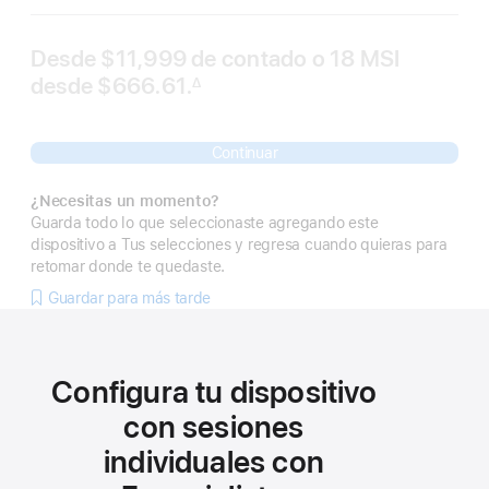
Desde
$11,999
de contado o
18 MSI
desde
$666.61.
∆
 Nota al pie 
Continuar
¿Necesitas un momento?
Guarda todo lo que seleccionaste agregando este
dispositivo a Tus selecciones y regresa cuando quieras para
retomar donde te quedaste.
Guardar para más tarde
Configura tu dispositivo
con sesiones
individuales con