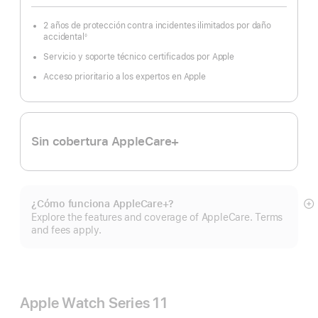
2 años de protección contra incidentes ilimitados por daño
accidental
◊
Nota
al
Servicio y soporte técnico certificados por Apple
pie
Acceso prioritario a los expertos en Apple
Sin cobertura AppleCare+
¿Cómo funciona AppleCare+?
Mo
Explore the features and coverage of AppleCare. Terms
m
and fees apply.
Apple Watch Series 11