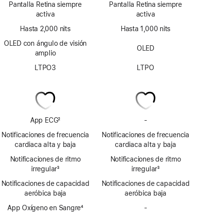
Pantalla Retina siempre
Pantalla Retina siempre
activa
activa
Hasta 2,000 nits
Hasta 1,000 nits
OLED con ángulo de visión
OLED
amplio
LTPO3
LTPO
App ECG
2
-
Sin
Nota
app
Notificaciones de frecuencia
Notificaciones de frecuencia
al
ECG
cardiaca alta y baja
cardiaca alta y baja
pie
Notificaciones de ritmo
Notificaciones de ritmo
irregular
3
irregular
3
Nota
Nota
Notificaciones de capacidad
Notificaciones de capacidad
al
al
aeróbica baja
aeróbica baja
pie
pie
App Oxígeno en Sangre
4
-
Sin
Nota
app