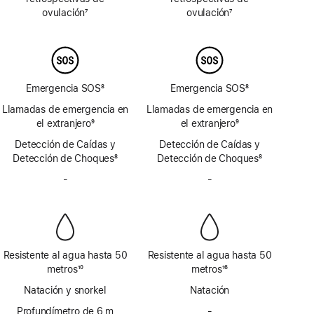
ovulación
7
ovulación
7
Nota
Nota
al
al
pie
pie
Emergencia SOS
8
Emergencia SOS
8
Nota
Nota
Llamadas de emergencia en
Llamadas de emergencia en
al
al
el extranjero
9
el extranjero
9
pie
pie
Nota
Nota
Detección de Caídas y
Detección de Caídas y
al
al
Detección de Choques
8
Detección de Choques
8
pie
pie
Nota
Nota
-
Sin
-
Sin
al
al
sirena
sirena
pie
pie
Resistente al agua hasta 50
Resistente al agua hasta 50
metros
10
metros
16
Nota
Nota
Natación y snorkel
Natación
al
al
pie
Profundímetro de 6 m
pie
-
Sin