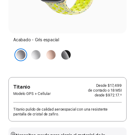
Acabado - Gris espacial
Color
Oro
Negro
plata
rosa
azabache
Gris espacial
Desde
$17,499
Titanio
de contado o
18 MSI
Modelo GPS + Cellular
desde
$972.17.
∆
 Nota al pie 
Titanio pulido de calidad aeroespacial con una resistente
pantalla de cristal de zafiro.