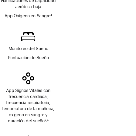
Notificaciones de capacidad
al
aeróbica baja
pie
App Oxígeno en Sangre
4
Nota
al
pie
Monitoreo del Sueño
Puntuación de Sueño
App Signos Vitales con
frecuencia cardiaca,
frecuencia respiratoria,
temperatura de la muñeca,
oxígeno en sangre y
duración del sueño
5
4
,
Nota
Nota
al
al