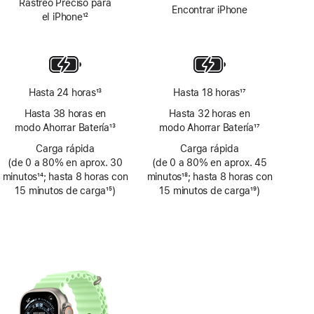
Rastreo Preciso para
al
al
Encontrar iPhone
el iPhone
12
pie
pie
Nota
al
pie
Hasta 24 horas
13
Hasta 18 horas
17
Nota
Nota
Hasta 38 horas en
Hasta 32 horas en
al
al
modo Ahorrar Batería
13
modo Ahorrar Batería
17
pie
pie
Nota
Nota
Carga rápida
Carga rápida
al
al
(de 0 a 80% en aprox. 30
(de 0 a 80% en aprox. 45
pie
pie
minutos
14
; hasta 8 horas con
minutos
18
; hasta 8 horas con
Nota
15 minutos de carga
15
)
Nota
15 minutos de carga
19
)
al
Nota
al
Nota
pie
al
pie
al
pie
pie