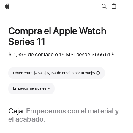
Apple
Compra el Apple Watch
Series 11
$11,999
de contado o
18 MSI desde
$666.61.
∆
 Nota al pie 
Nota al pie
Obtén entre $750–$6,150 de crédito por tu canje
§
En pagos mensuales
(se abre en una nueva ventana)
Caja.
Empecemos con el material y
el acabado.