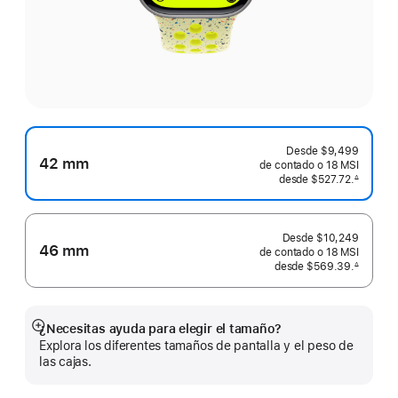
Desde
$9,499
42 mm
de contado o
18 MSI
desde
$527.72.
∆
 Nota al pie 
Desde
$10,249
46 mm
de contado o
18 MSI
desde
$569.39.
∆
 Nota al pie 
¿Necesitas ayuda para elegir el tamaño?
Mostrar
Explora los diferentes tamaños de pantalla y el peso de
más
las cajas.