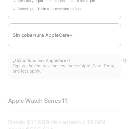
Servicio y soporte técnico certificados por Apple
pie
Acceso prioritario a los expertos en Apple
Sin cobertura AppleCare+
¿Cómo funciona AppleCare+?
Mo
Explore the features and coverage of AppleCare. Terms
m
and fees apply.
Apple Watch Series 11
Desde
$11,999
de contado o
18 MSI
∆