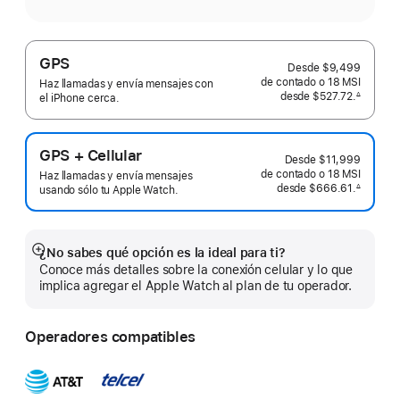
GPS
Desde
$9,499
de contado o
18 MSI
Haz llamadas y envía mensajes con
desde
$527.72.
∆
el iPhone cerca.
 Nota al pie 
GPS + Cellular
Desde
$11,999
de contado o
18 MSI
Haz llamadas y envía mensajes
desde
$666.61.
∆
usando sólo tu Apple Watch.
 Nota al pie 
¿No sabes qué opción es la ideal para ti?
Mostrar
Conoce más detalles sobre la conexión celular y lo que
más
implica agregar el Apple Watch al plan de tu operador.
Operadores compatibles