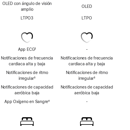
OLED con ángulo de visión
OLED
amplio
LTPO3
LTPO
App ECG
2
-
Sin
Nota
app
Notificaciones de frecuencia
Notificaciones de frecuencia
al
ECG
cardiaca alta y baja
cardiaca alta y baja
pie
Notificaciones de ritmo
Notificaciones de ritmo
irregular
3
irregular
3
Nota
Nota
Notificaciones de capacidad
Notificaciones de capacidad
al
al
aeróbica baja
aeróbica baja
pie
pie
App Oxígeno en Sangre
4
-
Sin
Nota
app
al
Oxígeno
pie
en
Sangre