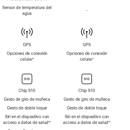
profundímetro
Sensor de temperatura del
-
hasta
Sin
agua
6 m
sensor
de
temperatura
del
agua
GPS
GPS
Opciones de conexión
Opciones de conexión
celular
1
celular
1
Nota
Nota
al
al
pie
pie
Chip S10
Chip S10
Gesto de giro de muñeca
Gesto de giro de muñeca
Gesto de doble toque
Gesto de doble toque
Siri en el dispositivo con
Siri en el dispositivo con
acceso a datos de salud
11
acceso a datos de salud
11
Nota
Nota