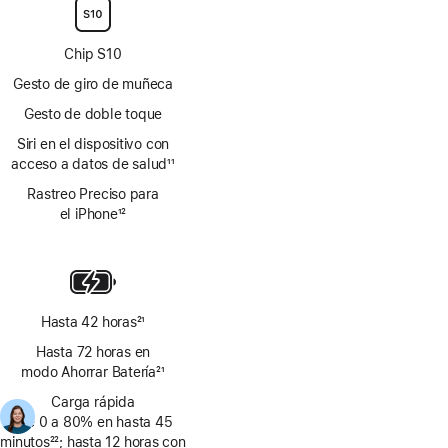
pie
Chip S10
Gesto de giro de muñeca
Gesto de doble toque
Siri en el dispositivo con
acceso a datos de salud
11
Nota
Rastreo Preciso para
al
el iPhone
12
pie
Nota
al
pie
Hasta 42 horas
21
Nota
Hasta 72 horas en
al
modo Ahorrar Batería
21
pie
Nota
Carga rápida
al
(de 0 a 80% en hasta 45
pie
minutos
22
; hasta 12 horas con