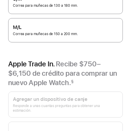
Correa para muñecas de 130 a 180 mm.
M/L
Correa para muñecas de 150 a 200 mm.
Apple Trade In.
Recibe $750–
$6,150 de crédito para comprar un
nuevo Apple Watch.
§
Nota
Apple
al
pie
Trade In.
Agregar un dispositivo de canje
Responde a unas cuantas preguntas para obtener una
estimación.