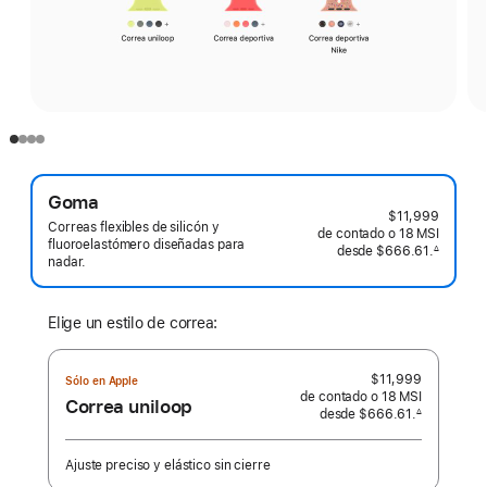
Goma
$11,999
Correas flexibles de silicón y
de contado o
18 MSI
fluoroelastómero diseñadas para
desde
$666.61.
∆
nadar.
 Nota al pie 
Elige un estilo de correa:
$11,999
Sólo en Apple
de contado o
18 MSI
Correa uniloop
desde
$666.61.
∆
 Nota al pie 
Ajuste preciso y elástico sin cierre