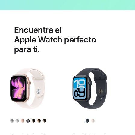
Batería
Funcionalidades
de
Encuentra el
salud
cardiaca
Apple Watch perfecto
para ti.