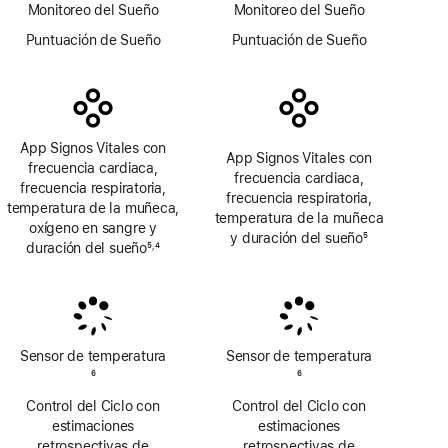
Monitoreo del Sueño
Monitoreo del Sueño
Puntuación de Sueño
Puntuación de Sueño
App Signos Vitales con
App Signos Vitales con
frecuencia cardiaca,
frecuencia cardiaca,
frecuencia respiratoria,
frecuencia respiratoria,
temperatura de la muñeca,
temperatura de la muñeca
oxígeno en sangre y
y duración del sueño
5
duración del sueño
5
4
,
Nota
Nota
Nota
al
al
al
pie
pie
pie
Sensor de temperatura
Sensor de temperatura
Nota
6
Nota
6
al
al
Control del Ciclo con
Control del Ciclo con
pie
pie
estimaciones
estimaciones
retrospectivas de
retrospectivas de