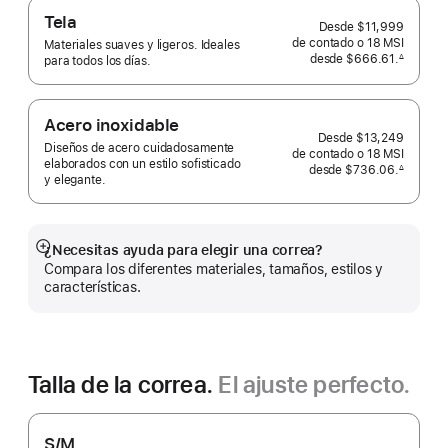
Tela
Desde
$11,999
de contado o
18 MSI
Materiales suaves y ligeros. Ideales
desde
$666.61.
∆
para todos los días.
 Nota al pie 
Acero inoxidable
Desde
$13,249
Diseños de acero cuidadosamente
de contado o
18 MSI
elaborados con un estilo sofisticado
desde
$736.06.
∆
y elegante.
 Nota al pie 
¿Necesitas ayuda para elegir una correa?
Mostrar
Compara los diferentes materiales, tamaños, estilos y
más
características.
Talla de la correa.
El ajuste perfecto.
S/M