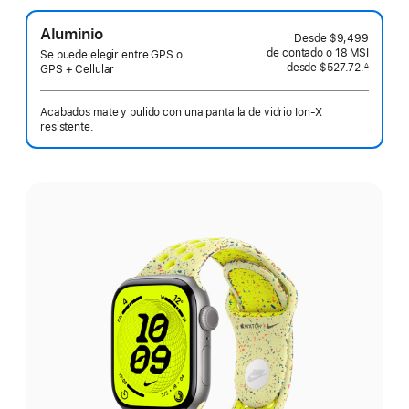
Aluminio
Desde
$9,499
de contado o
18 MSI
Se puede elegir entre GPS o
desde
$527.72.
∆
GPS + Cellular
 Nota al pie 
Acabados mate y pulido con una pantalla de vidrio Ion-X
resistente.
Elige
un
acabado: