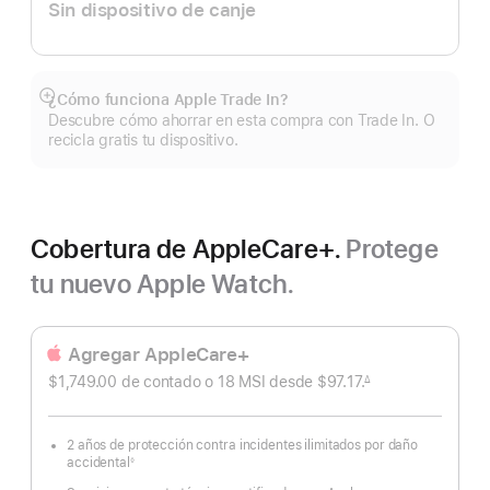
Sin dispositivo de canje
¿Cómo funciona Apple Trade In?
Mostrar
Descubre cómo ahorrar en esta compra con Trade In. O
más
recicla gratis tu dispositivo.
Cobertura de AppleCare+.
Protege
tu nuevo Apple Watch.
Agregar AppleCare+
$1,749.00 de contado o
18 MSI desde
$97.17.
∆
 Nota al pie 
2 años de protección contra incidentes ilimitados por daño
accidental
◊
Nota
al