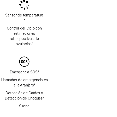
pie
pie
Sensor de temperatura
Nota
6
al
Control del Ciclo con
pie
estimaciones
retrospectivas de
ovulación
7
Nota
al
pie
Emergencia SOS
8
Nota
Llamadas de emergencia en
al
el extranjero
9
pie
Nota
Detección de Caídas y
al
Detección de Choques
8
pie
Nota
Sirena
al
pie