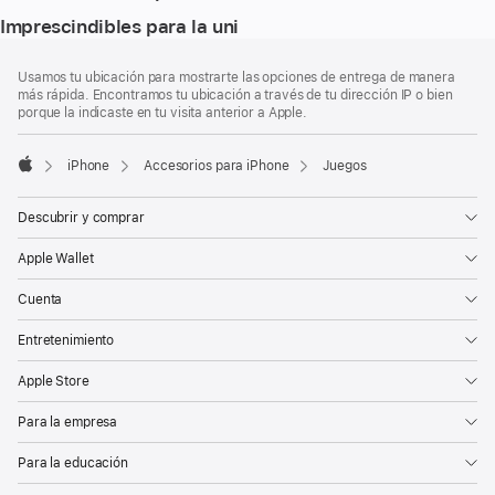
Imprescindibles para la uni
Pie
Notas
Usamos tu ubicación para mostrarte las opciones de entrega de manera
a
de
más rápida. Encontramos tu ubicación a través de tu dirección IP o bien
pie
página
porque la indicaste en tu visita anterior a Apple.
de
página
iPhone
Accesorios para iPhone
Juegos
Apple
Descubrir y comprar
Apple Wallet
Cuenta
Entretenimiento
Apple Store
Para la empresa
Para la educación