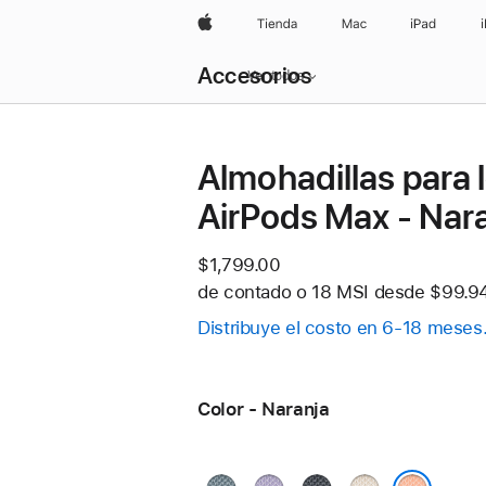
Apple
Tienda
Mac
iPad
Navegación
Accesorios
local
Ver todos
-
Abrir
menú
Almohadillas para 
AirPods Max - Nar
$1,799.00
de contado o
18 MSI desde
$99.94
Distribuye el costo en 6-18 meses
Color - Naranja