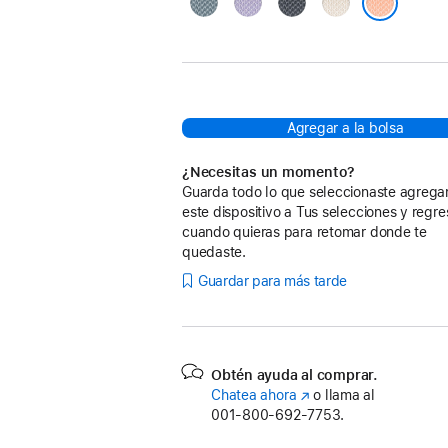
Azul
Morado
Color
Blanco
medianoche
estelar
Naranja
Agregar a la bolsa
¿Necesitas un momento?
Guarda todo lo que seleccionaste agreg
este dispositivo a Tus selecciones y regre
cuando quieras para retomar donde te
quedaste.
Guardar para más tarde
Obtén ayuda al comprar.
Chatea ahora
(se
o llama al
001‑800‑692‑7753.
abre
en