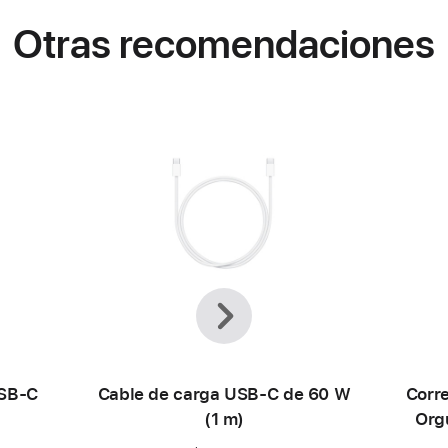
Otras recomendaciones
Anterior
Siguiente
USB-C
Cable de carga USB-C de 60 W
Corre
(1 m)
Org