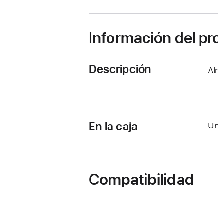
una
nueva
ventana)
Información del p
Descripción
Al
En la caja
Un
Compatibilidad