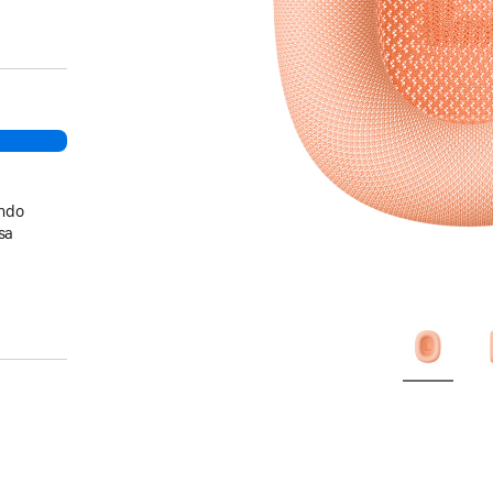
ando
sa