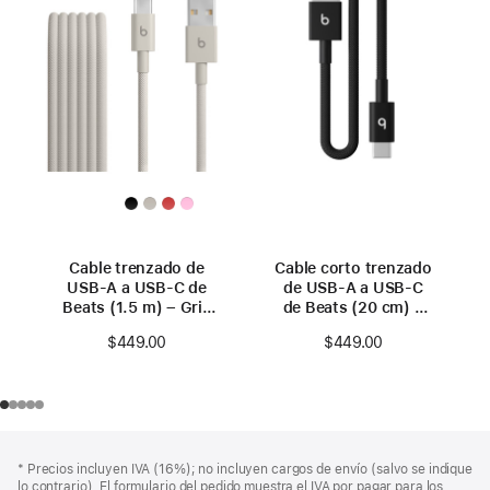
Cable trenzado de
Cable corto trenzado
USB-A a USB-C de
de USB-A a USB-C
Beats (1.5 m) – Gris
de Beats (20 cm) –
enérgico
Negro eléctrico
$449.00
$449.00
Pie
Notas
Nota
* Precios incluyen IVA (16%); no incluyen cargos de envío (salvo se indique
a
de
a
lo contrario). El formulario del pedido muestra el IVA por pagar para los