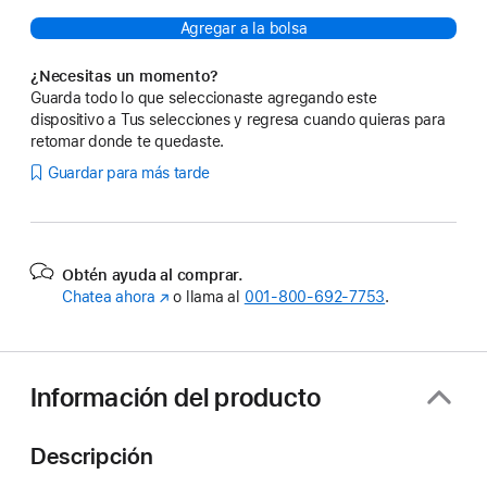
Agregar a la bolsa
¿Necesitas un momento?
Guarda todo lo que seleccionaste agregando este
dispositivo a Tus selecciones y regresa cuando quieras para
retomar donde te quedaste.
Guardar para más tarde
Obtén ayuda al comprar.
Chatea ahora
(se
o llama al
001‑800‑692‑7753
.
abre
en
una
nueva
Información del producto
ventana)
Descripción