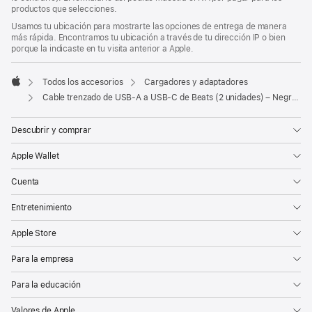
pie
página
pie
productos que selecciones.
de
de
Usamos tu ubicación para mostrarte las opciones de entrega de manera
página
página
más rápida. Encontramos tu ubicación a través de tu dirección IP o bien
porque la indicaste en tu visita anterior a Apple.
Todos los accesorios
Cargadores y adaptadores
Apple
Cable trenzado de USB-A a USB-C de Beats (2 unidades) – Negro eléctrico
Descubrir y comprar
Apple Wallet
Cuenta
Entretenimiento
Apple Store
Para la empresa
Para la educación
Valores de Apple