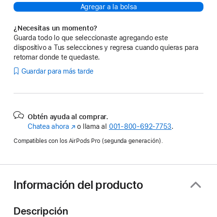
Agregar a la bolsa
¿Necesitas un momento?
Guarda todo lo que seleccionaste agregando este
dispositivo a Tus selecciones y regresa cuando quieras para
retomar donde te quedaste.
Guardar para más tarde
Obtén ayuda al comprar.
Chatea ahora
(se
o llama al
001‑800‑692‑7753
.
abre
Compatibles con los AirPods Pro (segunda generación).
en
una
nueva
ventana)
Información del producto
Descripción