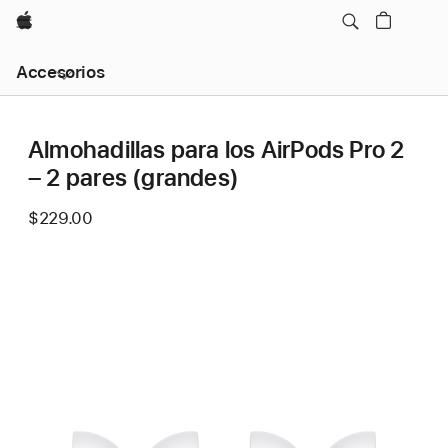
Apple
Navegación
Accesorios
local
-
Abrir
menú
Almohadillas para los AirPods Pro 2
– 2 pares (grandes)
$229.00