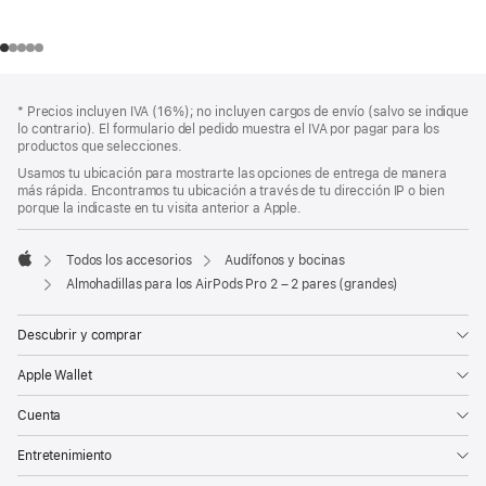
Pie
Notas
Nota
* Precios incluyen IVA (16%); no incluyen cargos de envío (salvo se indique
a
de
a
lo contrario). El formulario del pedido muestra el IVA por pagar para los
pie
página
pie
productos que selecciones.
de
de
Usamos tu ubicación para mostrarte las opciones de entrega de manera
página
página
más rápida. Encontramos tu ubicación a través de tu dirección IP o bien
porque la indicaste en tu visita anterior a Apple.
Todos los accesorios
Audífonos y bocinas
Apple
Almohadillas para los AirPods Pro 2 – 2 pares (grandes)
Descubrir y comprar
Apple Wallet
Cuenta
Entretenimiento