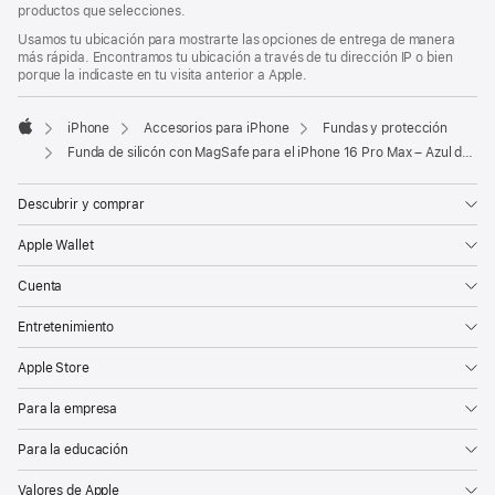
pie
página
pie
productos que selecciones.
de
de
Usamos tu ubicación para mostrarte las opciones de entrega de manera
página
página
más rápida. Encontramos tu ubicación a través de tu dirección IP o bien
porque la indicaste en tu visita anterior a Apple.
iPhone
Accesorios para iPhone
Fundas y protección
Apple
Funda de silicón con MagSafe para el iPhone 16 Pro Max – Azul denim
Descubrir y comprar
Apple Wallet
Cuenta
Entretenimiento
Apple Store
Para la empresa
Para la educación
Valores de Apple