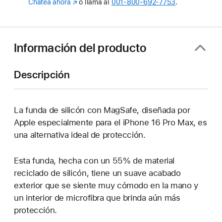
Chatea ahora
(se
o llama al
001‑800‑692‑7753
.
abre
en
una
nueva
Información del producto
ventana)
Descripción
La funda de silicón con MagSafe, diseñada por
Apple especialmente para el iPhone 16 Pro Max, es
una alternativa ideal de protección.
Esta funda, hecha con un 55% de material
reciclado de silicón, tiene un suave acabado
exterior que se siente muy cómodo en la mano y
un interior de microfibra que brinda aún más
protección.