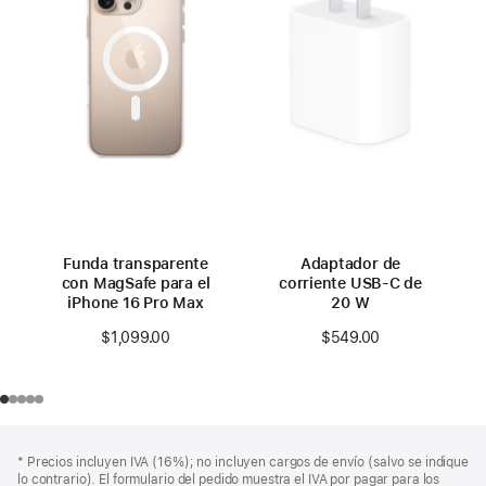
Funda transparente
Adaptador de
con MagSafe para el
corriente USB-C de
iPhone 16 Pro Max
20 W
$1,099.00
$549.00
Pie
Notas
Nota
* Precios incluyen IVA (16%); no incluyen cargos de envío (salvo se indique
a
de
a
lo contrario). El formulario del pedido muestra el IVA por pagar para los