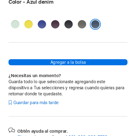
Color - Azul denim
Aguamarina
Amarillo
Ultramarino
Ciruela
Negro
Gris
carambola
piedra
Azul denim
Agregar a la bolsa
¿Necesitas un momento?
Guarda todo lo que seleccionaste agregando este
dispositivo a Tus selecciones y regresa cuando quieras para
retomar donde te quedaste.
Guardar para más tarde
Obtén ayuda al comprar.