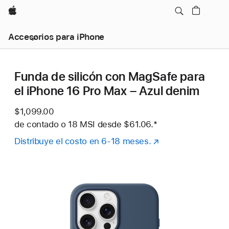
Apple
Accesorios para iPhone
Funda de silicón con MagSafe para
el iPhone 16 Pro Max – Azul denim
$1,099.00
de contado o
18 MSI desde
$61.06.
Nota al pie
*
Distribuye el costo en 6-18 meses.
(se
abre
en
una
nueva
ventana)