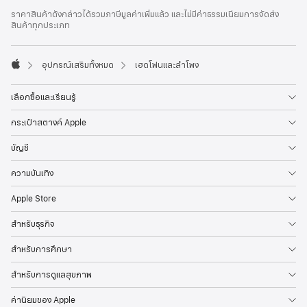
ส่วน
เชิงอรรถ
ราคาสินค้าดังกล่าวได้รวมภาษีมูลค่าเพิ่มแล้ว และไม่มีค่าธรรมเนียมการจัดส่ง
ท้าย
สินค้าทุกประเภท
กระดาษ
อุปกรณ์เสริมทั้งหมด
เฮดโฟนและลำโพง
Apple
เลือกซื้อและเรียนรู้
กระเป๋าสตางค์ Apple
บัญชี
ความบันเทิง
Apple Store
สำหรับธุรกิจ
สำหรับการศึกษา
สำหรับการดูแลสุขภาพ
ค่านิยมของ Apple