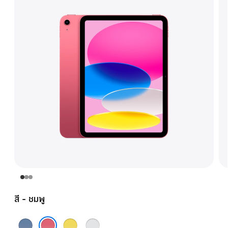
สี - ชมพู
ฟ้า
เหลือง
เงิน