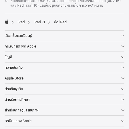
เชิงอรรถ
4.
ต้องใช้อะแดปเตอร์ USB‑C เป็น Apple Pencil เพื่อใช้งานกับ iPad (ชิป A16)
และ iPad (รุ่นที่ 10) และขึ้นอยู่กับความพร้อมในการวางจำหน่าย
iPad
iPad 11
ซื้อ iPad
Apple
เลือกซื้อและเรียนรู้
กระเป๋าสตางค์ Apple
บัญชี
ความบันเทิง
Apple Store
สำหรับธุรกิจ
สำหรับการศึกษา
สำหรับการดูแลสุขภาพ
ค่านิยมของ Apple