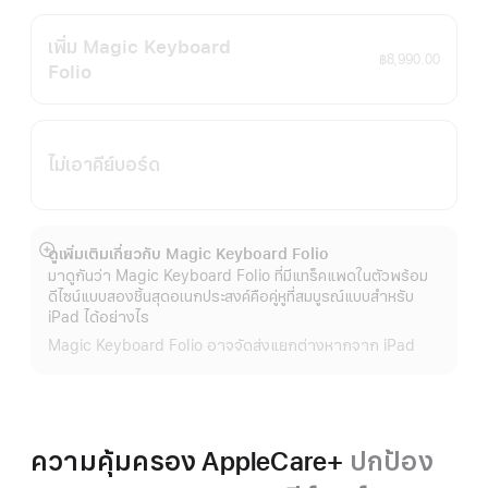
เพิ่ม Magic Keyboard
฿8,990.00
Folio
ไม่เอาคีย์บอร์ด
ดูเพิ่มเติมเกี่ยวกับ Magic Keyboard Folio
แสดง
มาดูกันว่า Magic Keyboard Folio ที่มีแทร็คแพดในตัวพร้อม
เพิ่ม
ดีไซน์แบบสองชิ้นสุดอเนกประสงค์คือคู่หูที่สมบูรณ์แบบสำหรับ
เติม
iPad ได้อย่างไร
Magic Keyboard Folio อาจจัดส่งแยกต่างหากจาก iPad
ความคุ้มครอง AppleCare+
ปกป้อง