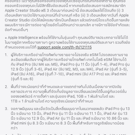
ครอบครัว ไม่ว่าคุณหรือครอบครัวของคุณจะซื้ออุปกรณ์กี่เครื่องก็ตาม คุณหรือ
ครอบครัวของคุณจะไม่มีสิทธิ์รับข้อเสนอนี้ หากเคยรับข้อเสนอการสมัครสมาชิก
Apple Creator Studio ฟรี 3 เดือนมาก่อนหน้านี้ ข้อเสนอมีผลใช้ได้จนถึง (i) 3
เดือนหลังการเปิดใช้งานอุปกรณ์ที่เข้าเกณฑ์ หรือ (ii) 3 เดือนหลังจากวันที่ Apple
Creator Studio เปิดให้สมัครสมาชิกเป็นครั้งแรก แล้วแต่กรณีใดจะเกิดขึ้นภายหลัง
แผนบริการจะมีการต่ออายุโดยอัตโนมัติจนกว่าจะยกเลิก อาจมีการใช้ข้อจำกัดและ
ข้อกำหนดอื่นๆ
เชิงอรรถ
※ Apple Intelligence พร้อมให้ใช้งานในรุ่นเบต้า คุณสมบัติบางประเภทอาจใช้ไม่ได้
ในบางภูมิภาคหรือบางภาษา ดูความพร้อมใช้งานของคุณสมบัติและภาษา รวมถึงข้อ
กำหนดของระบบได้ที่
support.apple.com/th-th/121115
(เปิด
ใน
เชิงอรรถ
1.
ผู้ให้บริการเครือข่ายโทรศัพท์บางรายอาจไม่รองรับ eSIM โปรดสอบถามราย
หน้าต่าง
ละเอียดเพิ่มเติมจากผู้ให้บริการเครือข่ายโทรศัพท์ เทคโนโลยี eSIM ใช้งานได้
ใหม่)
กับ iPad Pro (ชิป M4 และ M5), iPad Pro รุ่น 11 นิ้ว (รุ่นที่ 1‑4), iPad Pro รุ่น
12.9 นิ้ว (รุ่นที่ 3‑6), iPad Air (ชิป M2, M3, และ M4), iPad Air (รุ่นที่ 3‑5),
iPad (ชิป A16), iPad (รุ่นที่ 7‑10), iPad mini (ชิป A17 Pro) และ iPad mini
(รุ่นที่ 5 และ 6)
เชิงอรรถ
2.
พื้นที่ว่างจะน้อยกว่าที่กำหนดและอาจแตกต่างกันไปอันเนื่องมาจากปัจจัย
หลายประการ ความจุพื้นที่จัดเก็บข้อมูลอาจเปลี่ยนแปลงได้ขึ้นอยู่กับเวอร์ชั่น
ของซอฟต์แวร์ การตั้งค่า และรุ่นของ iPad, 1GB = 1 พันล้านไบต์ และ
1TB = 1 ล้านล้านไบต์ ความจุจริงจะน้อยกว่าที่กำหนด
เชิงอรรถ
3.
จอภาพมีมุมมน และเมื่อวัดเป็นสี่เหลี่ยมมุมฉากในแนวทแยงแล้ว iPad Pro รุ่น 13
นิ้ว จะมีขนาด 13 นิ้ว, iPad Pro รุ่น 11 นิ้ว จะมีขนาด 11.1 นิ้ว, iPad Air รุ่น 13
นิ้ว จะมีขนาด 12.9 นิ้ว, iPad Air รุ่น 11 นิ้ว และ iPad จะมีขนาด 10.86 นิ้ว และ
iPad mini รุ่น 8.3 นิ้ว จะมีขนาด 8.3 นิ้ว พื้นที่สำหรับการดูจริงมีขนาดน้อย
กว่า