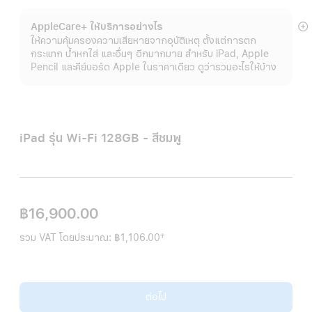
AppleCare+ ให้บริการอย่างไร
แ
ให้ความคุ้มครองความเสียหายจากอุบัติเหตุ ตั้งแต่การตก
เพิ
กระแทก น้ำหกใส่ และอื่นๆ อีกมากมาย สำหรับ iPad, Apple
เต
Pencil และคีย์บอร์ด Apple ในราคาเดียว ดูว่ารวมอะไรให้บ้าง
iPad รุ่น Wi-Fi 128GB - สีชมพู
฿16,900.00
†
รวม VAT โดยประมาณ:
฿1,106.00
เชิงอรรถ
ต่อไป