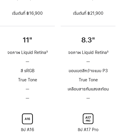
เริ่มต้นที่ ฿16,900
เริ่มต้นที่ ฿21,900
11"
8.3"
จอภาพ Liquid Retina
3
จอภาพ Liquid Retina
3
เชิงอรรถ
เชิงอรรถ
—
ไม่มี
—
ไม่มี
เทคโนโลยี
เทคโนโลยี
สี sRGB
ขอบเขตสีกว้างแบบ P3
ProMotion
ProMotion
True Tone
True Tone
—
ไม่มี
เคลือบสารกันแสงสะท้อน
การ
—
ตัว
—
ตัว
เคลือบ
เลือก
เลือก
สาร
กระจก
กระจก
กันแสง
จอภาพ
จอภาพ
สะท้อน
Nano-
Nano-
texture
texture
ชิป A16
ชิป A17 Pro