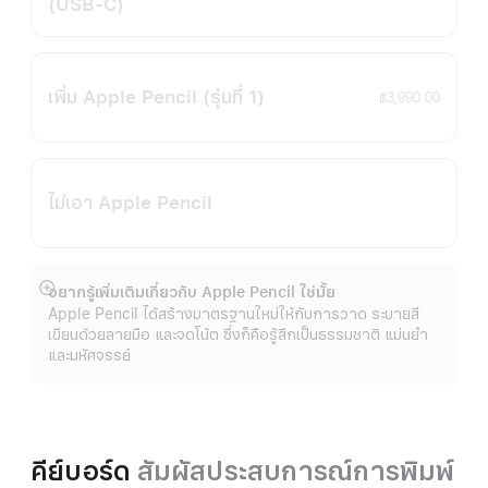
(USB‑C)
เพิ่ม Apple Pencil
(รุ่นที่ 1)
฿3,990.00
ไม่เอา Apple Pencil
อยากรู้เพิ่มเติมเกี่ยวกับ Apple Pencil ใช่มั้ย
แสดง
Apple Pencil ได้สร้างมาตรฐานใหม่ให้กับการวาด ระบายสี
เพิ่ม
เขียนด้วยลายมือ และจดโน้ต ซึ่งก็คือรู้สึกเป็นธรรมชาติ แม่นยำ
เติม
และมหัศจรรย์
คีย์บอร์ด
สัมผัสประสบการณ์การพิมพ์