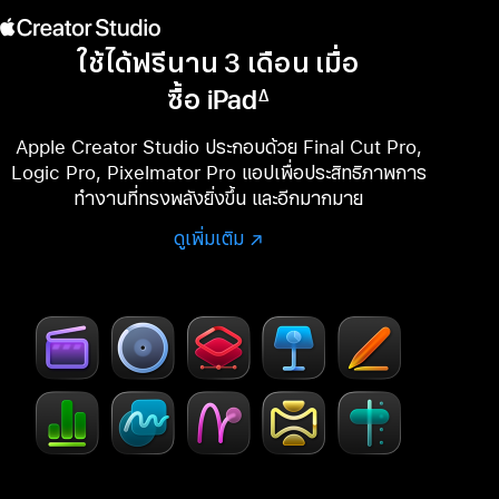
ใช้ได้ฟรีนาน 3 เดือน เมื่อ
ซื้อ iPad
∆
เชิงอรรถ
Apple Creator Studio ประกอบด้วย Final Cut Pro,
Logic Pro, Pixelmator Pro แอปเพื่อประสิทธิภาพการ
ทำงานที่ทรงพลังยิ่งขึ้น และอีกมากมาย
ดูเพิ่มเติม
ดู
(เปิด
ข้อมูล
ใน
เพิ่ม
หน้าต่าง
เติม
ใหม่)
เกี่ยว
กับ
Creator
Studio