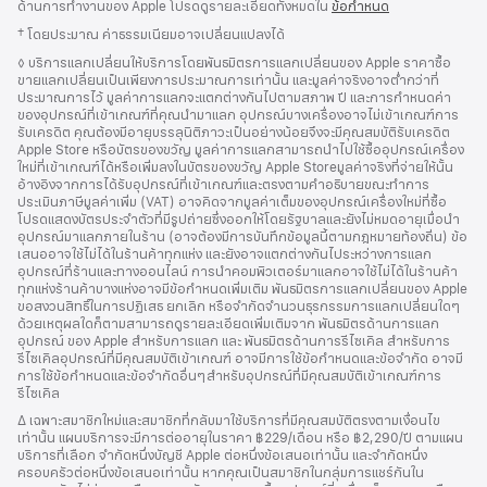
ด้านการทำงานของ Apple โปรดดูรายละเอียดทั้งหมดใน
ข้อกำหนด
เชิงอรรถ
† โดยประมาณ ค่าธรรมเนียมอาจเปลี่ยนแปลงได้
เชิงอรรถ
◊ บริการแลกเปลี่ยนให้บริการโดยพันธมิตรการแลกเปลี่ยนของ Apple ราคาซื้อ
ขายแลกเปลี่ยนเป็นเพียงการประมาณการเท่านั้น และมูลค่าจริงอาจต่ำกว่าที่
ประมาณการไว้ มูลค่าการแลกจะแตกต่างกันไปตามสภาพ ปี และการกำหนดค่า
ของอุปกรณ์ที่เข้าเกณฑ์ที่คุณนำมาแลก อุปกรณ์บางเครื่องอาจไม่เข้าเกณฑ์การ
รับเครดิต คุณต้องมีอายุบรรลุนิติภาวะเป็นอย่างน้อยจึงจะมีคุณสมบัติรับเครดิต
Apple Store หรือบัตรของขวัญ มูลค่าการแลกสามารถนำไปใช้ซื้ออุปกรณ์เครื่อง
ใหม่ที่เข้าเกณฑ์ได้หรือเพิ่มลงในบัตรของขวัญ Apple Storeมูลค่าจริงที่จ่ายให้นั้น
อ้างอิงจากการได้รับอุปกรณ์ที่เข้าเกณฑ์และตรงตามคำอธิบายขณะทำการ
ประเมินภาษีมูลค่าเพิ่ม (VAT) อาจคิดจากมูลค่าเต็มของอุปกรณ์เครื่องใหม่ที่ซื้อ
โปรดแสดงบัตรประจำตัวที่มีรูปถ่ายซึ่งออกให้โดยรัฐบาลและยังไม่หมดอายุเมื่อนำ
อุปกรณ์มาแลกภายในร้าน (อาจต้องมีการบันทึกข้อมูลนี้ตามกฎหมายท้องถิ่น) ข้อ
เสนออาจใช้ไม่ได้ในร้านค้าทุกแห่ง และยังอาจแตกต่างกันไประหว่างการแลก
อุปกรณ์ที่ร้านและทางออนไลน์ การนำคอมพิวเตอร์มาแลกอาจใช้ไม่ได้ในร้านค้า
ทุกแห่งร้านค้าบางแห่งอาจมีข้อกำหนดเพิ่มเติม พันธมิตรการแลกเปลี่ยนของ Apple
ขอสงวนสิทธิ์ในการปฏิเสธ ยกเลิก หรือจำกัดจำนวนธุรกรรมการแลกเปลี่ยนใดๆ
ด้วยเหตุผลใดก็ตามสามารถดูรายละเอียดเพิ่มเติมจาก พันธมิตรด้านการแลก
อุปกรณ์ ของ Apple สำหรับการแลก และ พันธมิตรด้านการรีไซเคิล สำหรับการ
รีไซเคิลอุปกรณ์ที่มีคุณสมบัติเข้าเกณฑ์ อาจมีการใช้ข้อกำหนดและข้อจำกัด อาจมี
การใช้ข้อกำหนดและข้อจำกัดอื่นๆสำหรับอุปกรณ์ที่มีคุณสมบัติเข้าเกณฑ์การ
รีไซเคิล
เชิงอรรถ
∆ เฉพาะสมาชิกใหม่และสมาชิกที่กลับมาใช้บริการที่มีคุณสมบัติตรงตามเงื่อนไข
เท่านั้น แผนบริการจะมีการต่ออายุในราคา ฿229/เดือน หรือ ฿2,290/ปี ตามแผน
บริการที่เลือก จำกัดหนึ่งบัญชี Apple ต่อหนึ่งข้อเสนอเท่านั้น และจำกัดหนึ่ง
ครอบครัวต่อหนึ่งข้อเสนอเท่านั้น หากคุณเป็นสมาชิกในกลุ่มการแชร์กันใน