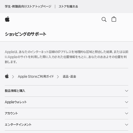
学生・教職員向けストア トップページ
ストアを離れる
Apple
ロ
ショッピングのサポート
ー
カ
フ
脚
ル
Appleは、あなたのインターネット回線のIPアドレスを地理的な区域と照合した結果、または以前
注
ッ
にAppleのサイトを利用した際に入力された位置情報をもとに、あなたのおおよその位置を判
ナ
タ
断します。
ビ
ー
ゲ
Apple Storeご利用ガイド
返品・返金
ー
Apple
シ
製品情報と購入
ョ
ン
Appleウォレット
の
アカウント
メ
ニ
エンターテインメント
ュ