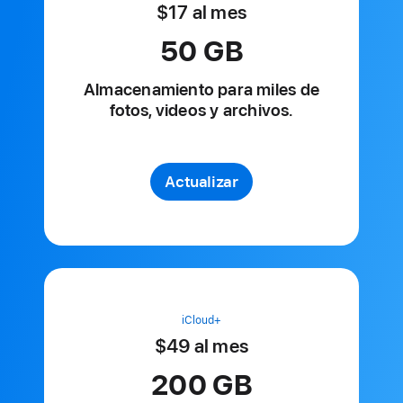
$17
al mes
al
mes
50 GB
Almacenamiento para
miles de
fotos, videos y archivos.
Actualizar
iCloud+
$49
al mes
al
mes
200 GB