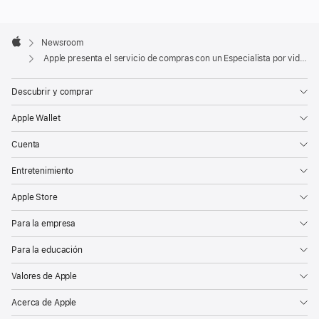
a
Apple
Specialist
Footer

Newsroom
over
Apple
Apple presenta el servicio de compras con un Especialista por videollamada
Video"
en
Descubrir y comprar
a
Apple Wallet
p
pl
Cuenta
e.
c
Entretenimiento
o
m
Apple Store
para
Para la empresa
los
clientes
Para la educación
en
Valores de Apple
Estados
Unidos.
Acerca de Apple