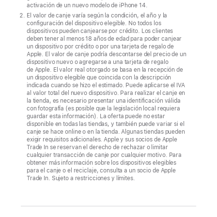
clientes
activación de un nuevo modelo de iPhone 14.
en
El valor de canje varía según la condición, el año y la
Estados
configuración del dispositivo elegible. No todos los
dispositivos pueden canjearse por crédito. Los clientes
Unidos
deben tener al menos 18 años de edad para poder canjear
un dispositivo por crédito o por una tarjeta de regalo de
podrán
Apple. El valor de canje podría descontarse del precio de un
conectarse
dispositivo nuevo o agregarse a una tarjeta de regalo
de Apple. El valor real otorgado se basa en la recepción de
con
un dispositivo elegible que coincida con la descripción
el
indicada cuando se hizo el estimado. Puede aplicarse el IVA
al valor total del nuevo dispositivo. Para realizar el canje en
equipo
la tienda, es necesario presentar una identificación válida
de
con fotografía (es posible que la legislación local requiera
guardar esta información). La oferta puede no estar
Especialistas
disponible en todas las tiendas, y también puede variar si el
de
canje se hace online o en la tienda. Algunas tiendas pueden
exigir requisitos adicionales. Apple y sus socios de Apple
Apple
Trade In se reservan el derecho de rechazar o limitar
cualquier transacción de canje por cualquier motivo. Para
a
obtener más información sobre los dispositivos elegibles
través
para el canje o el reciclaje, consulta a un socio de Apple
Trade In. Sujeto a restricciones y límites.
de
una
videollamada