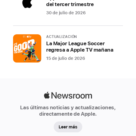
en
del tercer trimestre
su
30 de julio de 2026
nuevo
acabado
amarillo
ACTUALIZACIÓN
La Major League Soccer
CUPERTINO,
regresa a Apple TV mañana
CALIFORNIA
Hoy
15 de julio de 2026
Apple
lanzó
la
nueva
Apple
experiencia
Newsroom
de
Las últimas noticias y actualizaciones,
compras
directamente de Apple.
online,
"Shop
Leer más
with