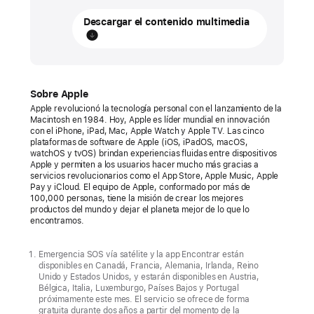
2023
Descargar el contenido multimedia
COMUNICADO
DE
PRENSA
Apple
Sobre Apple
Apple revolucionó la tecnología personal con el lanzamiento de la
presenta
Macintosh en 1984. Hoy, Apple es líder mundial en innovación
el
con el iPhone, iPad, Mac, Apple Watch y Apple TV. Las cinco
plataformas de software de Apple (iOS, iPadOS, macOS,
servicio
watchOS y tvOS) brindan experiencias fluidas entre dispositivos
de
Apple y permiten a los usuarios hacer mucho más gracias a
servicios revolucionarios como el App Store, Apple Music, Apple
compras
Pay y iCloud. El equipo de Apple, conformado por más de
con
100,000 personas, tiene la misión de crear los mejores
productos del mundo y dejar el planeta mejor de lo que lo
un
encontramos.
Especialista
por
Emergencia SOS vía satélite y la app Encontrar están
disponibles en Canadá, Francia, Alemania, Irlanda, Reino
videollamada
Unido y Estados Unidos, y estarán disponibles en Austria,
Bélgica, Italia, Luxemburgo, Países Bajos y Portugal
Los
próximamente este mes. El servicio se ofrece de forma
gratuita durante dos años a partir del momento de la