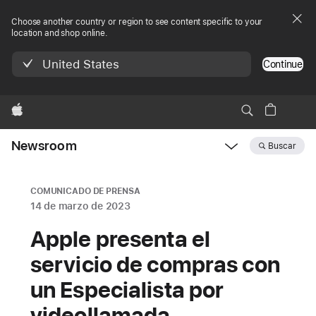
Choose another country or region to see content specific to your
location and shop online.
United States
Continue
Apple
Newsroom
Buscar
Open
Newsroom
navigation
COMUNICADO DE PRENSA
14 de marzo de 2023
Apple presenta el
servicio de compras con
un Especialista por
videollamada