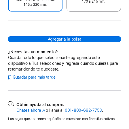
170 a 245 mm.
145 a 220 mm.
Agregar a la bolsa
¿Necesitas un momento?
Guarda todo lo que seleccionaste agregando este
dispositivo a Tus selecciones y regresa cuando quieras para
retomar donde te quedaste.
Guardar para más tarde
Obtén ayuda al comprar.
Chatea ahora
(se
o llama al
001‑800‑692‑7753
.
abre
Las cajas que aparecen aquí sólo se muestran con fines ilustrativos.
en
una