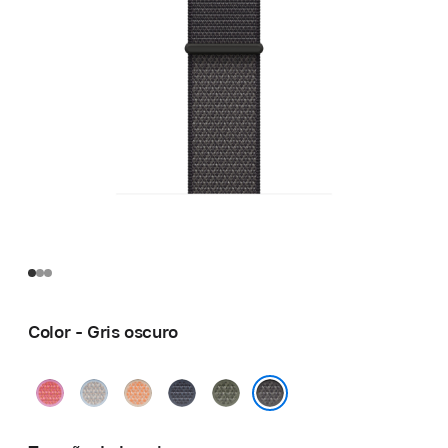
Color - Gris oscuro
Guayaba
Neblina
Naranja
Azul
Bosque
brillante
azul
melón
ancla
Gris oscuro