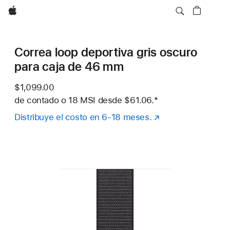
Apple
Correa loop deportiva gris oscuro
para caja de 46 mm
$1,099.00
de contado o
18 MSI desde
$61.06.
Nota al pie
*
Distribuye el costo en 6-18 meses.
(se
abre
en
una
nueva
ventana)