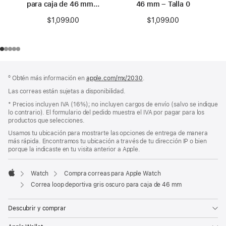
para caja de 46 mm –
46 mm – Talla 0
S/M
$1,099.00
$1,099.00
Pie
Notas
º Obtén más información en
apple.com/mx/2030
.
a
de
pie
Las correas están sujetas a disponibilidad.
página
de
Nota
* Precios incluyen IVA (16%); no incluyen cargos de envío (salvo se indique
página
a
lo contrario). El formulario del pedido muestra el IVA por pagar para los
pie
productos que selecciones.
de
Usamos tu ubicación para mostrarte las opciones de entrega de manera
página
más rápida. Encontramos tu ubicación a través de tu dirección IP o bien
porque la indicaste en tu visita anterior a Apple.
Watch
Compra correas para Apple Watch
Apple
Correa loop deportiva gris oscuro para caja de 46 mm
Descubrir y comprar