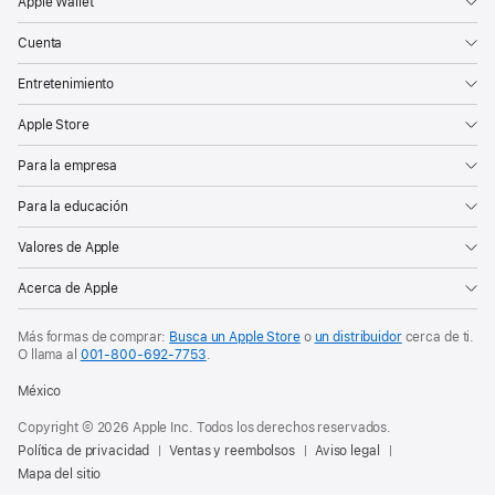
Apple Wallet
Cuenta
Entretenimiento
Apple Store
Para la empresa
Para la educación
Valores de Apple
Acerca de Apple
Más formas de comprar:
Busca un Apple Store
o
un distribuidor
cerca de ti.
O
llama al
001‑800‑692‑7753
.
México
Copyright © 2026 Apple Inc. Todos los derechos reservados.
Política de privacidad
Ventas y reembolsos
Aviso legal
Mapa del sitio