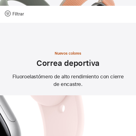
Restaurar
Filtrar
-
Filtrar
Close
Filtrar
Nuevos colores
Correa deportiva
Fluoroelastómero de alto rendimiento con cierre
de encastre.