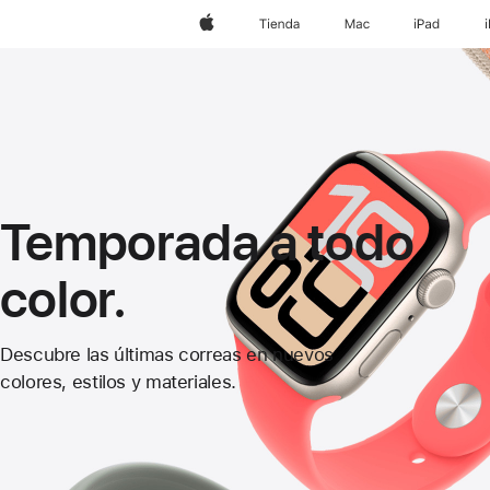
Apple
Tienda
Mac
iPad
Temporada a todo
color.
Correas
Descubre las últimas correas en nuevos
para
colores, estilos y materiales.
Apple Watch