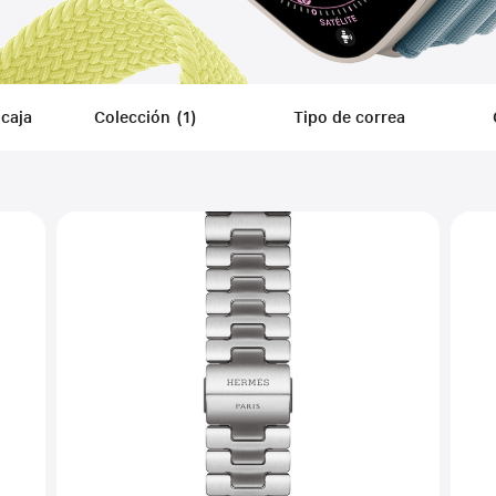
caja
Colección
(
1
)
Filters
Tipo de correa
Applied