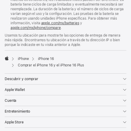
los
batería tiene ciclos de carga limitados y eventualmente necesitará ser
requisitos
reemplazada. La duración de la batería y el número de ciclos de carga
del
varían según el uso y la configuración. Las pruebas de la batería se
sistema(se
realizaron usando unidades iPhone específicas. Para obtener más
abre
información, visita
apple.com/
mx
/batteries
y
en
apple.com/
mx
/iphone/compare
.
una
nueva
Usamos tu ubicación para mostrarte las opciones de entrega de manera
ventana)
más rápida. Encontramos tu ubicación a través de tu dirección IP o bien
porque la indicaste en tu visita anterior a Apple.
iPhone
iPhone 16
Apple
Comprar el iPhone 16 y el iPhone 16 Plus
Descubrir y comprar
Apple Wallet
Cuenta
Entretenimiento
Apple Store