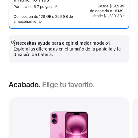
Desde
$19,999
Pantalla de 6.7 pulgadas
2
de contado o
18 MSI
Nota
desde
$1,233.38.
◊
al
Con opción de 128 GB o 256 GB de
 Nota al pie 
pie
almacenamiento
¿Necesitas ayuda para elegir el mejor modelo?
Mostrar
Explora las diferencias en el tamaño de la pantalla y la
más
duración de batería.
Acabado.
Elige tu favorito.