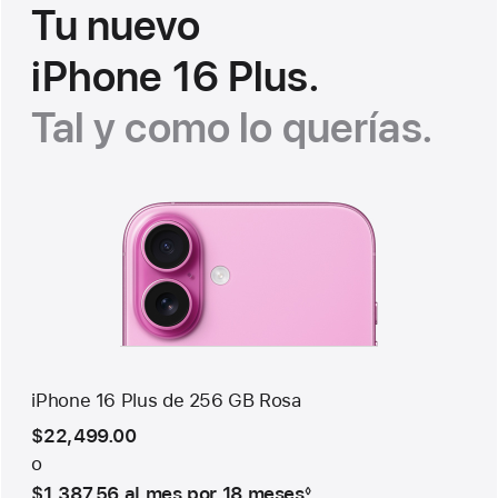
Tu nuevo
iPhone 16 Plus.
Tal y como lo querías.
iPhone 16 Plus de 256 GB Rosa
$22,499.00
o
Nota
$1,387.56
al mes
al
por 18
meses
meses
◊