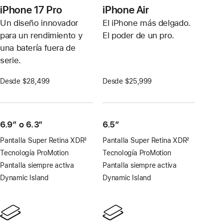
iPhone 17 Pro
iPhone Air
Un diseño innovador
El iPhone más delgado.
para un rendimiento y
El poder de un pro.
una batería fuera de
serie.
Desde $28,499
Desde $25,999
6.9″ o 6.3″
6.5”
Pantalla Super Retina XDR
2
Pantalla Super Retina XDR
2
Nota
Nota
Tecnología ProMotion
Tecnología ProMotion
al
al
Pantalla siempre activa
Pantalla siempre activa
pie
pie
Dynamic Island
Dynamic Island