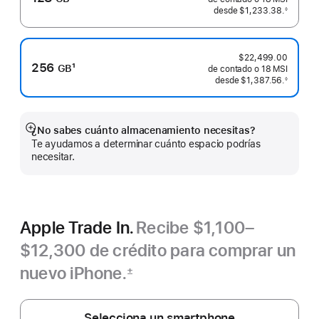
Nota
desde
$1,233.38.
◊
 Nota al pie 
al
pie
$22,499.00
256
1
GB
de contado o
18 MSI
Nota
desde
$1,387.56.
◊
 Nota al pie 
al
pie
¿No sabes cuánto almacenamiento necesitas?
Mostrar
Te ayudamos a determinar cuánto espacio podrías
más
necesitar.
Apple Trade In.
Recibe $1,100–
$12,300 de crédito para comprar un
nuevo iPhone.
±
Nota
al
pie
Selecciona un smartphone