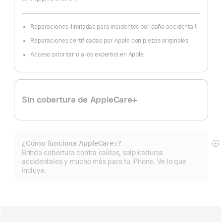
Reparaciones ilimitadas para incidentes por daño accidental
§
Nota
al
Reparaciones certificadas por Apple con piezas originales
pie
Acceso prioritario a los expertos en Apple
Sin cobertura de AppleCare+
¿Cómo funciona AppleCare+?
Mo
Brinda cobertura contra caídas, salpicaduras
m
accidentales y mucho más para tu iPhone. Ve lo que
incluye.