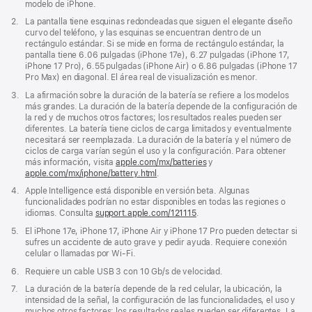
modelo de iPhone.
Nota
2.
La pantalla tiene esquinas redondeadas que siguen el elegante diseño
al
curvo del teléfono, y las esquinas se encuentran dentro de un
pie
rectángulo estándar. Si se mide en forma de rectángulo estándar, la
pantalla tiene 6.06 pulgadas (iPhone 17e), 6.27 pulgadas (iPhone 17,
iPhone 17 Pro), 6.55 pulgadas (iPhone Air) o 6.86 pulgadas (iPhone 17
Pro Max) en diagonal. El área real de visualización es menor.
Nota
3.
La afirmación sobre la duración de la batería se refiere a los modelos
al
más grandes. La duración de la batería depende de la configuración de
pie
la red y de muchos otros factores; los resultados reales pueden ser
diferentes. La batería tiene ciclos de carga limitados y eventualmente
necesitará ser reemplazada. La duración de la batería y el número de
ciclos de carga varían según el uso y la configuración. Para obtener
más información, visita
apple.com/
mx
/batteries
y
apple.com/
mx
/iphone/battery.html
.
Nota
4.
Apple Intelligence está disponible en versión beta. Algunas
al
funcionalidades podrían no estar disponibles en todas las regiones o
pie
idiomas. Consulta
support.apple.com/121115
para
.
ver
Nota
5.
El iPhone 17e, iPhone 17, iPhone Air y iPhone 17 Pro pueden detectar si
la
al
sufres un accidente de auto grave y pedir ayuda. Requiere conexión
disponibilidad
pie
celular o llamadas por Wi-Fi.
de
funcionalidades
Nota
6.
Requiere un cable USB 3 con 10 Gb/s de velocidad.
e
al
Nota
7.
La duración de la batería depende de la red celular, la ubicación, la
idiomas
pie
al
intensidad de la señal, la configuración de las funcionalidades, el uso y
y
pie
muchos otros factores; los resultados reales pueden ser diferentes. La