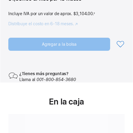
al
pie
mes
Incluye IVA por un valor de aprox. $3,104.00.
◊
Nota
al
pie
Distribuye el costo en 6-18 meses.
(se
abre
en
una
Agregar a la bolsa
nueva
ventana)
¿Tienes más preguntas?
Llama al
001‑800‑854‑3680
En la caja