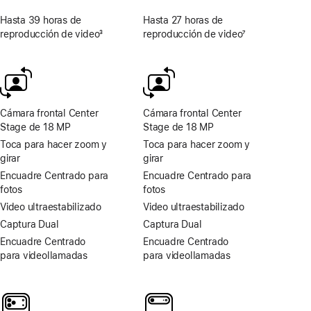
Hasta 39 horas de
Hasta 27 horas de
reproducción de video
3
reproducción de video
7
Nota
Nota
al
al
pie
pie
Cámara frontal Center
Cámara frontal Center
Stage de 18 MP
Stage de 18 MP
Toca para hacer zoom y
Toca para hacer zoom y
girar
girar
Encuadre Centrado para
Encuadre Centrado para
fotos
fotos
Video ultraestabilizado
Video ultraestabilizado
Captura Dual
Captura Dual
Encuadre Centrado
Encuadre Centrado
para videollamadas
para videollamadas