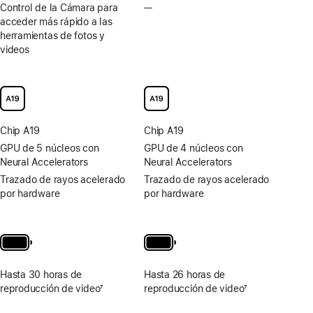
Control de la Cámara para
—
No
acceder más rápido a las
hay
herramientas de fotos y
Control
videos
de
la
Cámara
para
acceder
más
Chip A19
Chip A19
rápido
a
GPU de 5 núcleos con
GPU de 4 núcleos con
las
Neural Accelerators
Neural Accelerators
herramientas
Trazado de rayos acelerado
Trazado de rayos acelerado
de
por hardware
por hardware
fotos
y
videos
Hasta 30 horas de
Hasta 26 horas de
reproducción de video
7
reproducción de video
7
Nota
Nota