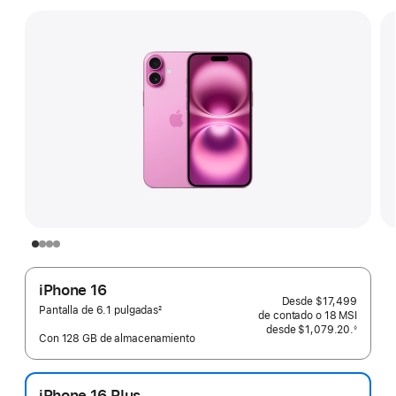
iPhone 16
Desde
$17,499
Pantalla de 6.1 pulgadas
2
de contado o
18 MSI
Nota
desde
$1,079.20.
◊
al
Con 128 GB de almacenamiento
 Nota al pie 
pie
iPhone 16 Plus