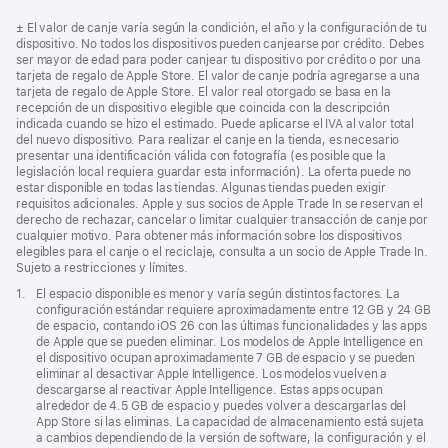
Nota
± El valor de canje varía según la condición, el año y la configuración de tu
al
dispositivo. No todos los dispositivos pueden canjearse por crédito. Debes
pie
ser mayor de edad para poder canjear tu dispositivo por crédito o por una
tarjeta de regalo de Apple Store. El valor de canje podría agregarse a una
tarjeta de regalo de Apple Store. El valor real otorgado se basa en la
recepción de un dispositivo elegible que coincida con la descripción
indicada cuando se hizo el estimado. Puede aplicarse el IVA al valor total
del nuevo dispositivo. Para realizar el canje en la tienda, es necesario
presentar una identificación válida con fotografía (es posible que la
legislación local requiera guardar esta información). La oferta puede no
estar disponible en todas las tiendas. Algunas tiendas pueden exigir
requisitos adicionales. Apple y sus socios de Apple Trade In se reservan el
derecho de rechazar, cancelar o limitar cualquier transacción de canje por
cualquier motivo. Para obtener más información sobre los dispositivos
elegibles para el canje o el reciclaje, consulta a un socio de Apple Trade In.
Sujeto a restricciones y límites.
Nota
1.
El espacio disponible es menor y varía según distintos factores. La
al
configuración estándar requiere aproximadamente entre 12 GB y 24 GB
pie
de espacio, contando iOS 26 con las últimas funcionalidades y las apps
de Apple que se pueden eliminar. Los modelos de Apple Intelligence en
el dispositivo ocupan aproximadamente 7 GB de espacio y se pueden
eliminar al desactivar Apple Intelligence. Los modelos vuelven a
descargarse al reactivar Apple Intelligence. Estas apps ocupan
alrededor de 4.5 GB de espacio y puedes volver a descargarlas del
App Store si las eliminas. La capacidad de almacenamiento está sujeta
a cambios dependiendo de la versión de software, la configuración y el