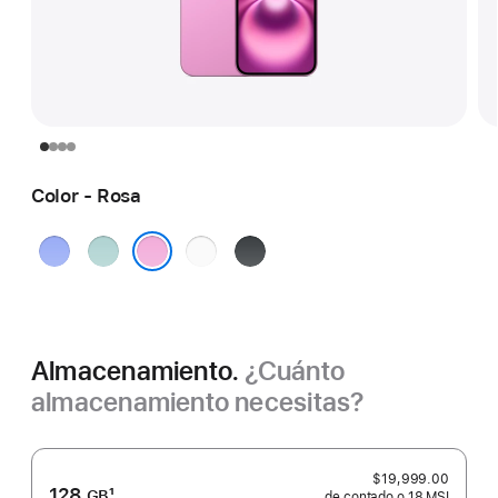
Color - Rosa
Ultramarino
Verde
Blanco
Negro
azulado
Rosa
Almacenamiento.
¿Cuánto
almacenamiento necesitas?
$19,999.00
128
1
GB
de contado o
18 MSI