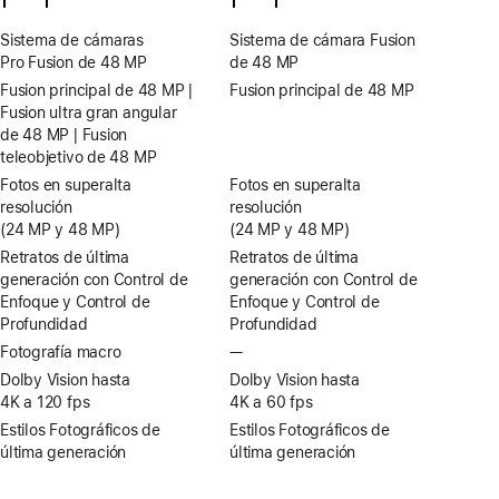
Sistema de cámaras
Sistema de cámara Fusion
Pro Fusion de 48 MP
de 48 MP
Fusion principal de 48 MP |
Fusion principal de 48 MP
Fusion ultra gran angular
de 48 MP | Fusion
teleobjetivo de 48 MP
Fotos en superalta
Fotos en superalta
resolución
resolución
(24 MP y 48 MP)
(24 MP y 48 MP)
Retratos de última
Retratos de última
generación con Control de
generación con Control de
Enfoque y Control de
Enfoque y Control de
Profundidad
Profundidad
Fotografía macro
—
Sin
fotografía
Dolby Vision hasta
Dolby Vision hasta
macro
4K a 120 fps
4K a 60 fps
Estilos Fotográficos de
Estilos Fotográficos de
última generación
última generación