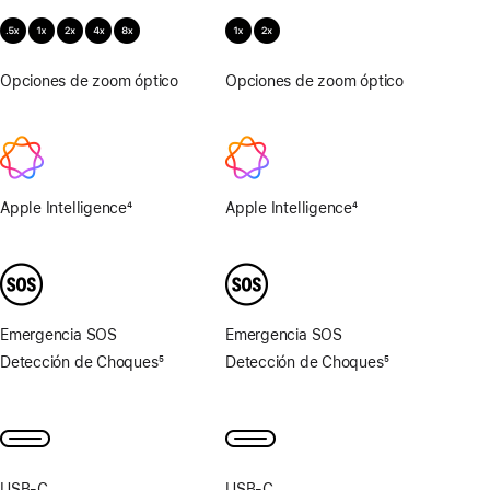
Opciones de zoom óptico
.5x,
Opciones de zoom óptico
.5x,
1x,
1x,
2x,
2x,
4x,
4x,
8x
8x
Apple Intelligence
4
Apple Intelligence
4
Nota
Nota
al
al
pie
pie
Emergencia SOS
Emergencia SOS
Detección de Choques
5
Detección de Choques
5
Nota
Nota
al
al
pie
pie
USB‑C
USB‑C