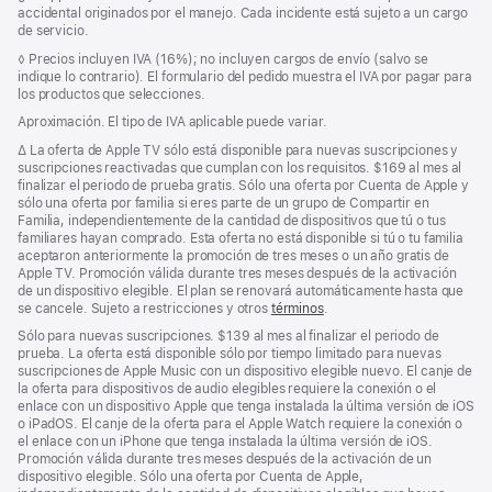
a
de
al
accidental originados por el manejo. Cada incidente está sujeto a un cargo
pie
página
pie
de servicio.
de
Nota
◊
Precios incluyen IVA (16%); no incluyen cargos de envío (salvo se
página
al
indique lo contrario). El formulario del pedido muestra el IVA por pagar para
pie
los productos que selecciones.
Aproximación. El tipo de IVA aplicable puede variar.
Nota
∆
La oferta de Apple TV sólo está disponible para nuevas suscripciones y
al
suscripciones reactivadas que cumplan con los requisitos. $169 al mes al
pie
finalizar el periodo de prueba gratis. Sólo una oferta por Cuenta de Apple y
sólo una oferta por familia si eres parte de un grupo de Compartir en
Familia, independientemente de la cantidad de dispositivos que tú o tus
familiares hayan comprado. Esta oferta no está disponible si tú o tu familia
aceptaron anteriormente la promoción de tres meses o un año gratis de
Apple TV. Promoción válida durante tres meses después de la activación
de un dispositivo elegible. El plan se renovará automáticamente hasta que
se cancele. Sujeto a restricciones y otros
términos
.
Sólo para nuevas suscripciones. $139 al mes al finalizar el periodo de
prueba. La oferta está disponible sólo por tiempo limitado para nuevas
suscripciones de Apple Music con un dispositivo elegible nuevo. El canje de
la oferta para dispositivos de audio elegibles requiere la conexión o el
enlace con un dispositivo Apple que tenga instalada la última versión de iOS
o iPadOS. El canje de la oferta para el Apple Watch requiere la conexión o
el enlace con un iPhone que tenga instalada la última versión de iOS.
Promoción válida durante tres meses después de la activación de un
dispositivo elegible. Sólo una oferta por Cuenta de Apple,