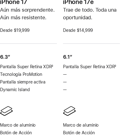
iPhone 17
iPhone 17e
Aún más sorprendente.
Trae de todo. Toda una
Aún más resistente.
oportunidad.
Desde $19,999
Desde $14,999
6.3”
6.1″
Pantalla Super Retina XDR
2
Pantalla Super Retina XDR
2
Nota
Nota
Tecnología ProMotion
—
Sin
al
al
Tecnología
Pantalla siempre activa
—
Sin
pie
pie
ProMotion
pantalla
Dynamic Island
—
Sin
siempre
Dynamic
activa
Island
Marco de aluminio
Marco de aluminio
Botón de Acción
Botón de Acción