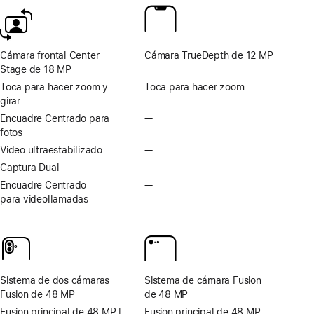
al
al
pie
pie
Cámara frontal Center
Cámara TrueDepth de 12 MP
Stage de 18 MP
Toca para hacer zoom y
Toca para hacer zoom
girar
Encuadre Centrado para
—
No
fotos
hay
Encuadre
Video ultraestabilizado
—
No
Centrado
hay
Captura Dual
—
No
para
Video
hay
Encuadre Centrado
—
No
fotos
ultraestabilizado
Captura
para videollamadas
hay
Dual
Encuadre
Centrado
para
videollamadas
Sistema de dos cámaras
Sistema de cámara Fusion
Fusion de 48 MP
de 48 MP
Fusion principal de 48 MP |
Fusion principal de 48 MP