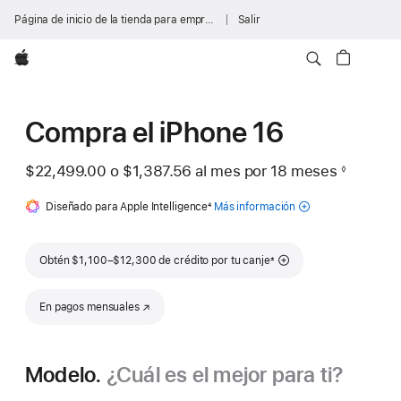
Página de inicio de la tienda para empresas
Salir
Apple
Compra el iPhone 16
$22,499.00
o
$1,387.56
al mes
al
por 18
meses
meses
◊
Nota
mes
al
Diseñado para Apple Intelligence
Nota
4
Más información
pie
al
acerca de
pie
Apple
Intelligence
Nota al pie
Obtén $1,100–$12,300 de crédito por tu canje
±
para
iPhone
En pagos mensuales
(se abre en una nueva ventana)
Modelo.
¿Cuál es el mejor para ti?