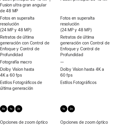
Fusion ultra gran angular
de 48 MP
Fotos en superalta
Fotos en superalta
resolución
resolución
(24 MP y 48 MP)
(24 MP y 48 MP)
Retratos de última
Retratos de última
generación con Control de
generación con Control de
Enfoque y Control de
Enfoque y Control de
Profundidad
Profundidad
Fotografía macro
—
Sin
fotografía
Dolby Vision hasta
Dolby Vision hasta 4K a
macro
4K a 60 fps
60 fps
Estilos Fotográficos de
Estilos Fotográficos
última generación
Opciones de zoom óptico
.5x,
Opciones de zoom óptico
1x,
1x,
2x