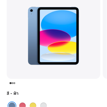
สี - ฟ้า
ชมพู
เหลือง
เงิน