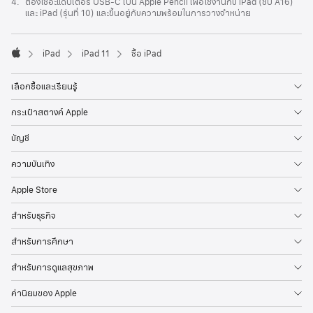
เชิงอรรถ
4.
ต้องใช้อะแดปเตอร์ USB‑C เป็น Apple Pencil เพื่อใช้งานกับ iPad (ชิป A16)
และ iPad (รุ่นที่ 10) และขึ้นอยู่กับความพร้อมในการวางจำหน่าย
iPad
iPad 11
ซื้อ iPad
Apple
เลือกซื้อและเรียนรู้
กระเป๋าสตางค์ Apple
บัญชี
ความบันเทิง
Apple Store
สำหรับธุรกิจ
สำหรับการศึกษา
สำหรับการดูแลสุขภาพ
ค่านิยมของ Apple