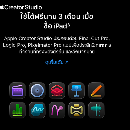
ใช้ได้ฟรีนาน 3 เดือน เมื่อ
ซื้อ iPad
∆
เชิงอรรถ
Apple Creator Studio ประกอบด้วย Final Cut Pro,
Logic Pro, Pixelmator Pro แอปเพื่อประสิทธิภาพการ
ทำงานที่ทรงพลังยิ่งขึ้น และอีกมากมาย
ดูเพิ่มเติม
ดู
(เปิด
ข้อมูล
ใน
เพิ่ม
หน้าต่าง
เติม
ใหม่)
เกี่ยว
กับ
Creator
Studio