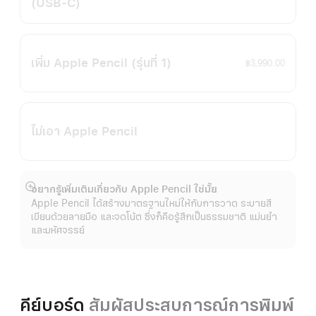
(USB‑C)
เพิ่ม Apple Pencil
(รุ่นที่ 1)
฿3,990.00
ไม่เอา Apple Pencil
อยากรู้เพิ่มเติมเกี่ยวกับ Apple Pencil ใช่มั้ย
แสดง
Apple Pencil ได้สร้างมาตรฐานใหม่ให้กับการวาด ระบายสี
เพิ่ม
เขียนด้วยลายมือ และจดโน้ต ซึ่งก็คือรู้สึกเป็นธรรมชาติ แม่นยำ
เติม
และมหัศจรรย์
คีย์บอร์ด
สัมผัสประสบการณ์การพิมพ์