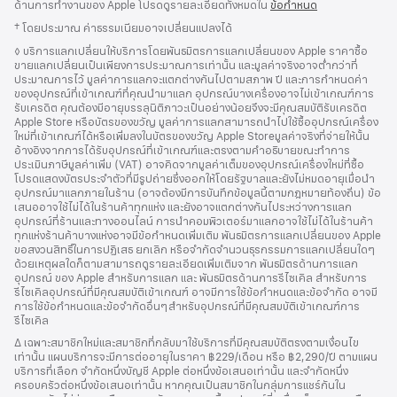
ด้านการทำงานของ Apple โปรดดูรายละเอียดทั้งหมดใน
ข้อกำหนด
เชิงอรรถ
† โดยประมาณ ค่าธรรมเนียมอาจเปลี่ยนแปลงได้
เชิงอรรถ
◊ บริการแลกเปลี่ยนให้บริการโดยพันธมิตรการแลกเปลี่ยนของ Apple ราคาซื้อ
ขายแลกเปลี่ยนเป็นเพียงการประมาณการเท่านั้น และมูลค่าจริงอาจต่ำกว่าที่
ประมาณการไว้ มูลค่าการแลกจะแตกต่างกันไปตามสภาพ ปี และการกำหนดค่า
ของอุปกรณ์ที่เข้าเกณฑ์ที่คุณนำมาแลก อุปกรณ์บางเครื่องอาจไม่เข้าเกณฑ์การ
รับเครดิต คุณต้องมีอายุบรรลุนิติภาวะเป็นอย่างน้อยจึงจะมีคุณสมบัติรับเครดิต
Apple Store หรือบัตรของขวัญ มูลค่าการแลกสามารถนำไปใช้ซื้ออุปกรณ์เครื่อง
ใหม่ที่เข้าเกณฑ์ได้หรือเพิ่มลงในบัตรของขวัญ Apple Storeมูลค่าจริงที่จ่ายให้นั้น
อ้างอิงจากการได้รับอุปกรณ์ที่เข้าเกณฑ์และตรงตามคำอธิบายขณะทำการ
ประเมินภาษีมูลค่าเพิ่ม (VAT) อาจคิดจากมูลค่าเต็มของอุปกรณ์เครื่องใหม่ที่ซื้อ
โปรดแสดงบัตรประจำตัวที่มีรูปถ่ายซึ่งออกให้โดยรัฐบาลและยังไม่หมดอายุเมื่อนำ
อุปกรณ์มาแลกภายในร้าน (อาจต้องมีการบันทึกข้อมูลนี้ตามกฎหมายท้องถิ่น) ข้อ
เสนออาจใช้ไม่ได้ในร้านค้าทุกแห่ง และยังอาจแตกต่างกันไประหว่างการแลก
อุปกรณ์ที่ร้านและทางออนไลน์ การนำคอมพิวเตอร์มาแลกอาจใช้ไม่ได้ในร้านค้า
ทุกแห่งร้านค้าบางแห่งอาจมีข้อกำหนดเพิ่มเติม พันธมิตรการแลกเปลี่ยนของ Apple
ขอสงวนสิทธิ์ในการปฏิเสธ ยกเลิก หรือจำกัดจำนวนธุรกรรมการแลกเปลี่ยนใดๆ
ด้วยเหตุผลใดก็ตามสามารถดูรายละเอียดเพิ่มเติมจาก พันธมิตรด้านการแลก
อุปกรณ์ ของ Apple สำหรับการแลก และ พันธมิตรด้านการรีไซเคิล สำหรับการ
รีไซเคิลอุปกรณ์ที่มีคุณสมบัติเข้าเกณฑ์ อาจมีการใช้ข้อกำหนดและข้อจำกัด อาจมี
การใช้ข้อกำหนดและข้อจำกัดอื่นๆสำหรับอุปกรณ์ที่มีคุณสมบัติเข้าเกณฑ์การ
รีไซเคิล
เชิงอรรถ
∆ เฉพาะสมาชิกใหม่และสมาชิกที่กลับมาใช้บริการที่มีคุณสมบัติตรงตามเงื่อนไข
เท่านั้น แผนบริการจะมีการต่ออายุในราคา ฿229/เดือน หรือ ฿2,290/ปี ตามแผน
บริการที่เลือก จำกัดหนึ่งบัญชี Apple ต่อหนึ่งข้อเสนอเท่านั้น และจำกัดหนึ่ง
ครอบครัวต่อหนึ่งข้อเสนอเท่านั้น หากคุณเป็นสมาชิกในกลุ่มการแชร์กันใน