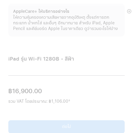
AppleCare+ ให้บริการอย่างไร
แ
ให้ความคุ้มครองความเสียหายจากอุบัติเหตุ ตั้งแต่การตก
เพิ
กระแทก น้ำหกใส่ และอื่นๆ อีกมากมาย สำหรับ iPad, Apple
เต
Pencil และคีย์บอร์ด Apple ในราคาเดียว ดูว่ารวมอะไรให้บ้าง
iPad รุ่น Wi-Fi 128GB - สีฟ้า
฿16,900.00
†
รวม VAT โดยประมาณ:
฿1,106.00
เชิงอรรถ
ต่อไป