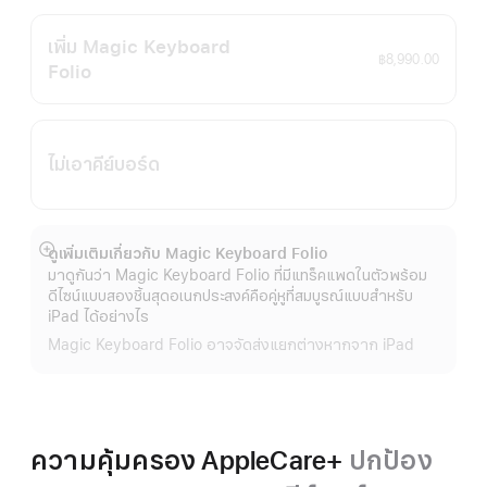
เพิ่ม Magic Keyboard
฿8,990.00
Folio
ไม่เอาคีย์บอร์ด
ดูเพิ่มเติมเกี่ยวกับ Magic Keyboard Folio
แสดง
มาดูกันว่า Magic Keyboard Folio ที่มีแทร็คแพดในตัวพร้อม
เพิ่ม
ดีไซน์แบบสองชิ้นสุดอเนกประสงค์คือคู่หูที่สมบูรณ์แบบสำหรับ
เติม
iPad ได้อย่างไร
Magic Keyboard Folio อาจจัดส่งแยกต่างหากจาก iPad
ความคุ้มครอง AppleCare+
ปกป้อง