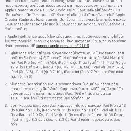
ครอบครัว ไม่ว่าคุณหรือครอบครัวของคุณจะซื้ออุปกรณ์กี่เครื่องก็ตาม คุณหรือ
ครอบครัวของคุณจะไม่มีสิทธิ์รับข้อเสนอนี้ หากเคยรับข้อเสนอการสมัครสมาชิก
Apple Creator Studio ฟรี 3 เดือนมาก่อนหน้านี้ ข้อเสนอมีผลใช้ได้จนถึง (i) 3
เดือนหลังการเปิดใช้งานอุปกรณ์ที่เข้าเกณฑ์ หรือ (ii) 3 เดือนหลังจากวันที่ Apple
Creator Studio เปิดให้สมัครสมาชิกเป็นครั้งแรก แล้วแต่กรณีใดจะเกิดขึ้นภายหลัง
แผนบริการจะมีการต่ออายุโดยอัตโนมัติจนกว่าจะยกเลิก อาจมีการใช้ข้อจำกัดและ
ข้อกำหนดอื่นๆ
เชิงอรรถ
※ Apple Intelligence พร้อมให้ใช้งานในรุ่นเบต้า คุณสมบัติบางประเภทอาจใช้ไม่ได้
ในบางภูมิภาคหรือบางภาษา ดูความพร้อมใช้งานของคุณสมบัติและภาษา รวมถึงข้อ
กำหนดของระบบได้ที่
support.apple.com/th-th/121115
(เปิด
ใน
เชิงอรรถ
1.
ผู้ให้บริการเครือข่ายโทรศัพท์บางรายอาจไม่รองรับ eSIM โปรดสอบถามราย
หน้าต่าง
ละเอียดเพิ่มเติมจากผู้ให้บริการเครือข่ายโทรศัพท์ เทคโนโลยี eSIM ใช้งานได้
ใหม่)
กับ iPad Pro (ชิป M4 และ M5), iPad Pro รุ่น 11 นิ้ว (รุ่นที่ 1‑4), iPad Pro รุ่น
12.9 นิ้ว (รุ่นที่ 3‑6), iPad Air (ชิป M2, M3, และ M4), iPad Air (รุ่นที่ 3‑5),
iPad (ชิป A16), iPad (รุ่นที่ 7‑10), iPad mini (ชิป A17 Pro) และ iPad mini
(รุ่นที่ 5 และ 6)
เชิงอรรถ
2.
พื้นที่ว่างจะน้อยกว่าที่กำหนดและอาจแตกต่างกันไปอันเนื่องมาจากปัจจัย
หลายประการ ความจุพื้นที่จัดเก็บข้อมูลอาจเปลี่ยนแปลงได้ขึ้นอยู่กับเวอร์ชั่น
ของซอฟต์แวร์ การตั้งค่า และรุ่นของ iPad, 1GB = 1 พันล้านไบต์ และ
1TB = 1 ล้านล้านไบต์ ความจุจริงจะน้อยกว่าที่กำหนด
เชิงอรรถ
3.
จอภาพมีมุมมน และเมื่อวัดเป็นสี่เหลี่ยมมุมฉากในแนวทแยงแล้ว iPad Pro รุ่น 13
นิ้ว จะมีขนาด 13 นิ้ว, iPad Pro รุ่น 11 นิ้ว จะมีขนาด 11.1 นิ้ว, iPad Air รุ่น 13
นิ้ว จะมีขนาด 12.9 นิ้ว, iPad Air รุ่น 11 นิ้ว และ iPad จะมีขนาด 10.86 นิ้ว และ
iPad mini รุ่น 8.3 นิ้ว จะมีขนาด 8.3 นิ้ว พื้นที่สำหรับการดูจริงมีขนาดน้อย
กว่า