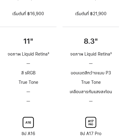
เริ่มต้นที่ ฿16,900
เริ่มต้นที่ ฿21,900
11"
8.3"
จอภาพ Liquid Retina
3
จอภาพ Liquid Retina
3
เชิงอรรถ
เชิงอรรถ
—
ไม่มี
—
ไม่มี
เทคโนโลยี
เทคโนโลยี
สี sRGB
ขอบเขตสีกว้างแบบ P3
ProMotion
ProMotion
True Tone
True Tone
—
ไม่มี
เคลือบสารกันแสงสะท้อน
การ
—
ตัว
—
ตัว
เคลือบ
เลือก
เลือก
สาร
กระจก
กระจก
กันแสง
จอภาพ
จอภาพ
สะท้อน
Nano-
Nano-
texture
texture
ชิป A16
ชิป A17 Pro