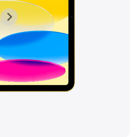
รูปภาพ
รูปภาพ
ใน
ใน
แกล
แกล
เลอ
เลอ
รี่
รี่
ก่อน
ถัด
หน้า
ไป