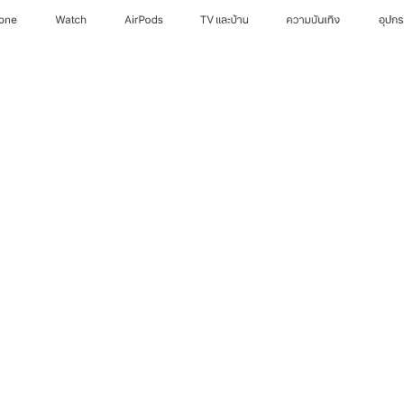
hone
Watch
AirPods
TV และบ้าน
ความบันเทิง
อุปก