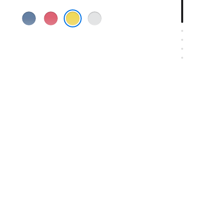
ฟ้า
ชมพู
เงิน
เหลือง