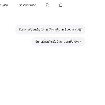
รณ์เสริม
บริการช่วยเหลือ
รับความช่วยเหลือในการตั้งค่าฟรีจาก Specialist
มีการผ่อนชำระในอัตราดอกเบี้ย 0%
(เปิด
ใน
หน้าต่าง
ใหม่)