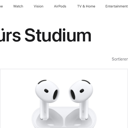
ne
Watch
Vision
AirPods
TV & Home
Entertainment
fürs Studium
Sortiere