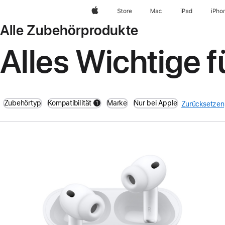
Apple
Store
Mac
iPad
iPho
Alle Zubehörprodukte
Alles Wichtige 
Zubehörtyp
Kompatibilität
Marke
Nur bei Apple
1
Zurücksetzen
filters active