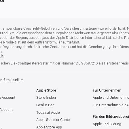
ör
), anwendbare Copyright-Gebühren und Versicherungssteuer (wo erforderlich). Ni
rodukte, die entsprechend dem europäischen Mehrwertsteuergesetz als Dienstleist
er der Region, aus dem/aus der Apple Distribution International Ltd. solche Produ
te Produkt ist auf dem Auftragsformular aufgeführt.
t der Regulierung durch die irische Zentralbank und hat die Genehmigung, ihre Die
n.
.ie
eutschen Elektroaltgeräteregister mit der Nummer DE 93597216 als Hersteller regist
ge fürs Studium
Apple Store
Für Unternehmen
e Account
Store finden
Apple und Unternehm
Genius Bar
Für Unternehmen eink
 Account
Today at Apple
Für den Bildungsbere
Apple Sommer Camp
Apple und Bildung
Apple Store App
g