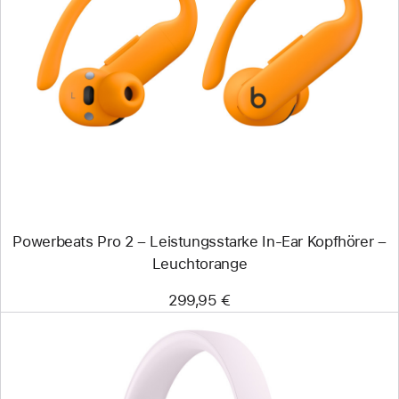
Zurück
Bild
-
Powerbeats
Pro 2
–
Leistungsstarke
In-
Ear
Kopfhörer
–
Leuchtorange
Powerbeats Pro 2 – Leistungsstarke In-Ear Kopfhörer –
Leuchtorange
299,95 €