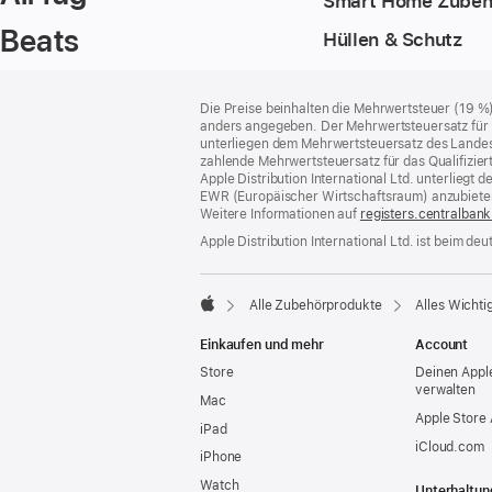
Smart Home Zubeh
Beats
Hüllen & Schutz
Footer
Fußnoten
Die Preise beinhalten die Mehrwertsteuer (19 %
anders angegeben. Der Mehrwertsteuersatz für P
unterliegen dem Mehrwertsteuersatz des Landes od
zahlende Mehrwertsteuersatz für das Qualifizier
Apple Distribution International Ltd. unterlieg
EWR (Europäischer Wirtschaftsraum) anzubiete
Weitere Informationen auf
registers.centralbank
Apple Distribution International Ltd. ist beim d
Alle Zubehörprodukte
Alles Wichti
Apple
Einkaufen und mehr
Account
Store
Deinen Appl
verwalten
Mac
Apple Store
iPad
iCloud.com
iPhone
Watch
Unterhaltun