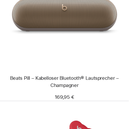
Zurück
Bild
-
Beats
Pill
–
Kabelloser
Bluetooth®
Lautsprecher
–
Champagner
Beats Pill – Kabelloser Bluetooth® Lautsprecher –
Champagner
169,95 €