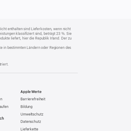
cht enthalten sind Lieferkosten, wenn nicht
ungen klassifiziert sind, beträgt 23 %. Sie
kte liefert, hier die Republik Irland. Der zu
nste in bestimmten Ländern oder Regionen des
riert.
Apple Werte
en
Barrierefreiheit
aufen
Bildung
Umweltschutz
ich
Datenschutz
Lieferkette