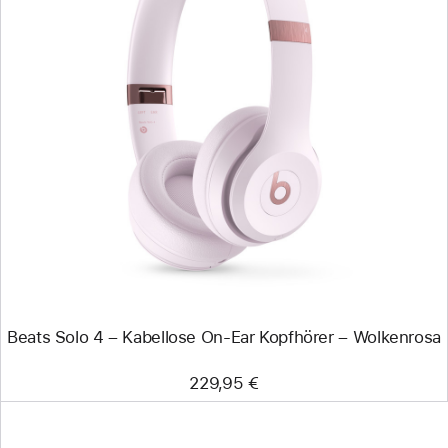
Zurück
Bild
-
Beats
Solo
4
–
Kabellose
On‑Ear
Kopfhörer
–
Wolkenrosa
Beats Solo 4 – Kabellose On‑Ear Kopfhörer – Wolkenrosa
229,95 €