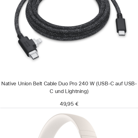
Zurück
Bild
-
Native
Union
Belt Cable
Duo Pro
240 W
(USB-
C
auf
USB-
C
und Lightning)
Native Union Belt Cable Duo Pro 240 W (USB-C auf USB-
C und Lightning)
49,95 €