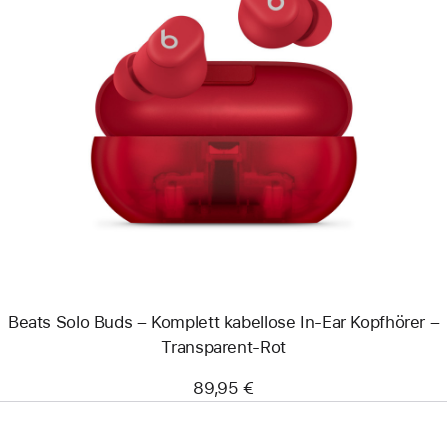
Zurück
Bild
-
Beats
Solo
Buds
–
Komplett
kabellose
In-
Ear
Kopfhörer
–
Transparent-
Beats Solo Buds – Komplett kabellose In-Ear Kopfhörer –
Rot
Transparent-Rot
89,95 €