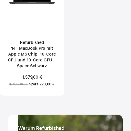
Refurbished
14" MacBook Pro mit
Apple M5 Chip, 10‑Core
CPU und 10‑Core GPU –
Space Schwarz
Jetzt
1.579,00 €
Vorher:
1.799,00 €
Spare 220,00 €
Weitere Infos
Weitere Infos
Weitere Infos
Weitere Infos
Weitere Infos
Warum Refurbished