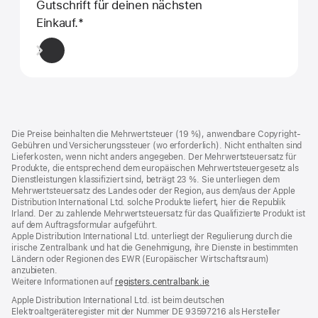
Gutschrift für deinen nächsten
Einkauf.
Fußnote
*
Footer
Fußnoten
Die Preise beinhalten die Mehrwertsteuer (19 %), anwendbare Copyright-
Gebühren und Versicherungssteuer (wo erforderlich). Nicht enthalten sind
Lieferkosten, wenn nicht anders angegeben. Der Mehrwertsteuersatz für
Produkte, die entsprechend dem europäischen Mehrwertsteuergesetz als
Dienstleistungen klassifiziert sind, beträgt 23 %. Sie unterliegen dem
Mehrwertsteuersatz des Landes oder der Region, aus dem/aus der Apple
Distribution International Ltd. solche Produkte liefert, hier die Republik
Irland. Der zu zahlende Mehrwertsteuersatz für das Qualifizierte Produkt ist
auf dem Auftragsformular aufgeführt.
Apple Distribution International Ltd. unterliegt der Regulierung durch die
irische Zentralbank und hat die Genehmigung, ihre Dienste in bestimmten
Ländern oder Regionen des EWR (Europäischer Wirtschaftsraum)
anzubieten.
Weitere Informationen auf
registers.centralbank.ie
Apple Distribution International Ltd. ist beim deutschen
Elektroaltgeräteregister mit der Nummer DE 93597216 als Hersteller