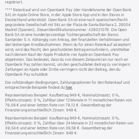
registriert.
Fußnote
**** Ratenkauf wird von Openbank Pay (der Handelsname der Open Bank
SA) im Apple Online Store, in der Apple Store App und in den Stores in
Deutschland unterstützt. Open Bank SA ist eine nach spanischem Recht
gegründete Gesellschaft mit Sitz an der Plaza de Santa Bárbara 2, 28004
Madrid (Spanien), Steueridentifikationsnummer: A28021079. Die Open
Bank SA ist eine hundertprozentige Tochtergesellschaft der Banco
Santander S.A. Abhängig vom Antrag, den finanziellen Verhältnissen und
den bisherigen Kreditaufnahmen. Wenn du für einen Ratenkauf akzeptiert
wirst, wird das Recht, den geschuldeten Betrag einzufordern, unmittelbar
nach deinem Kauf der Apple Produkte von Apple an Openbank Pay
abgetreten. Das bedeutet, dass du von diesem Zeitpunkt an nur noch an
Openbank Pay zahlen kannst, um den geschuldeten Betrag zu verringern.
Zahlungen an Apple oder Dritte verringern nicht den Betrag, den du
Openbank Pay schuldest.
Die vollständigen Bedingungen, Zahlungsoptionen für den Ratenkauf und
entsprechende Beispiele findest du
hier
(Öffnet
.
ein
Repräsentatives Beispiel: Kaufbetrag 949 €, Nominalzinssatz: 0 %,
neues
Effektivzinssatz: 0 %, Zahlbar über 12 Monate in 11 monatlichen Raten von
Fenster)
79,08 € und einer letzten Rate von 79,12 €. Gesamtbetrag der
Finanzierung einschließlich Zinsen: 949 €.
Repräsentatives Beispiel: Kaufbetrag 949 €, Nominalzinssatz: 0 %,
Effektivzinssatz: 0 %, Zahlbar über 24 Monate in 23 monatlichen Raten von
39,54 € und einer letzten Rate von 39,58 €. Gesamtbetrag der
Finanzierung einschließlich Zinsen: 949 €.