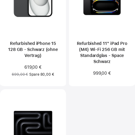
Refurbished iPhone 15
Refurbished 11" iPad Pro
128 GB - Schwarz (ohne
(M4) Wi‑Fi 256 GB mit
Vertrag)
Standardglas - Space
Schwarz
Jetzt
619,00 €
999,00 €
Vorher:
699,00 €
Spare 80,00 €