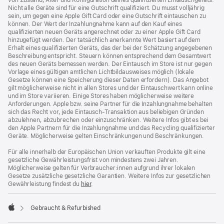
von Zustand, Alter und Konfiguration deines qualifizierten Eintauschgeräts.
Nicht alle Geräte sind für eine Gutschrift qualifiziert. Du musst volljährig
sein, um gegen eine Apple Gift Card oder eine Gutschrift eintauschen zu
können. Der Wert der Inzahlungnahme kann auf den Kauf eines
qualifizierten neuen Geräts angerechnet oder zu einer Apple Gift Card
hinzugefügt werden. Der tatsächlich anerkannte Wert basiert auf dem
Erhalt eines qualifizierten Geräts, das der bei der Schätzung angegebenen
Beschreibung entspricht. Steuern können entsprechend dem Gesamtwert
des neuen Geräts bemessen werden. Der Eintausch im Store ist nur gegen
Vorlage eines gültigen amtlichen Lichtbild­ausweises möglich (lokale
Gesetze können eine Speicherung dieser Daten erfordern). Das Angebot
gilt möglicherweise nicht in allen Stores und der Eintauschwert kann online
und im Store variieren. Einige Stores haben möglicherweise weitere
Anforderungen. Apple bzw. seine Partner für die Inzahlungnahme behalten
sich das Recht vor, jede Eintausch-Transaktion aus beliebigen Gründen
abzulehnen, abzubrechen oder einzuschränken. Weitere Infos gibt es bei
den Apple Partnern für die Inzahlungnahme und das Recycling qualifizierter
Geräte. Möglicherweise gelten Einschränkungen und Beschränkungen.
Für alle innerhalb der Europäischen Union verkauften Produkte gilt eine
gesetzliche Gewährleistungsfrist von mindestens zwei Jahren.
Möglicherweise gelten für Verbraucher:innen aufgrund ihrer lokalen
Gesetze zusätzliche gesetzliche Garantien. Weitere Infos zur gesetzlichen
Gewährleistung findest du
hier
.
Gebraucht & Refurbished
Apple