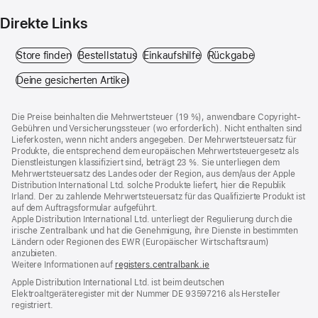
Direkte Links
Store finden
(Öffnet ein neues Fenster)
Bestellstatus
(Öffnet ein neues Fenster)
Einkaufshilfe
(Öffnet ein neues Fenster)
Rückgabe
(Öffnet ein ne
Deine gesicherten Artikel
(Öffnet ein neues Fenster)
Footer
Fußnoten
Die Preise beinhalten die Mehrwertsteuer (19 %), anwendbare Copyright-
Gebühren und Versicherungssteuer (wo erforderlich). Nicht enthalten sind
Lieferkosten, wenn nicht anders angegeben. Der Mehrwertsteuersatz für
Produkte, die entsprechend dem europäischen Mehrwertsteuergesetz als
Dienstleistungen klassifiziert sind, beträgt 23 %. Sie unterliegen dem
Mehrwertsteuersatz des Landes oder der Region, aus dem/aus der Apple
Distribution International Ltd. solche Produkte liefert, hier die Republik
Irland. Der zu zahlende Mehrwertsteuersatz für das Qualifizierte Produkt ist
auf dem Auftragsformular aufgeführt.
Apple Distribution International Ltd. unterliegt der Regulierung durch die
irische Zentralbank und hat die Genehmigung, ihre Dienste in bestimmten
Ländern oder Regionen des EWR (Europäischer Wirtschaftsraum)
anzubieten.
Weitere Informationen auf
registers.centralbank.ie
Apple Distribution International Ltd. ist beim deutschen
Elektroaltgeräteregister mit der Nummer DE 93597216 als Hersteller
registriert.