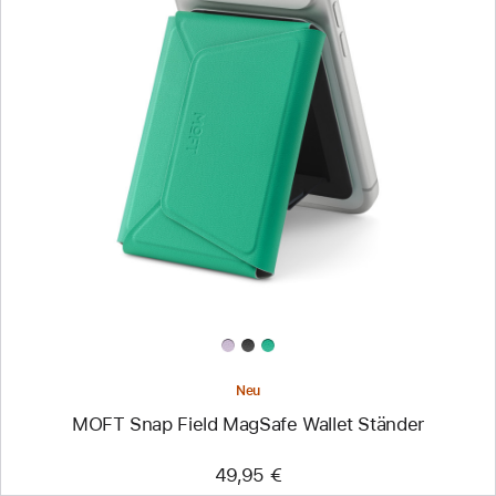
Zurück
Bild
-
MOFT
Snap
Field
MagSafe
Wallet
Ständer
Neu
MOFT Snap Field MagSafe Wallet Ständer
49,95 €