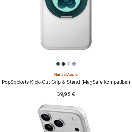
-
PopSockets
Kick-
Out
Grip
&
Stand
(MagSafe
kompatibel)
Nur bei Apple
PopSockets Kick-Out Grip & Stand (MagSafe kompatibel)
39,95 €