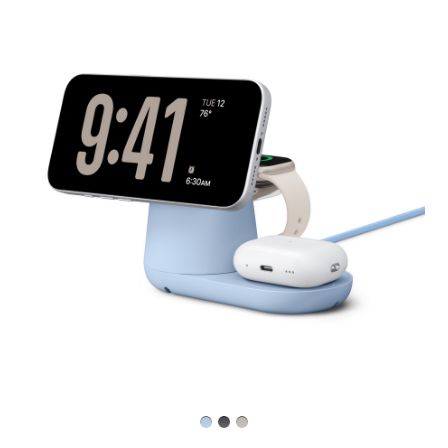
Zurück
Bild
-
Belkin
UltraCharge
Pro
3-
in-
1
Magnetisches
Ladedock