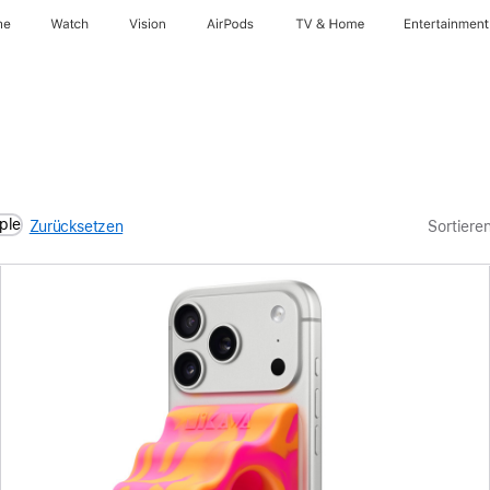
ne
Watch
Vision
AirPods
TV & Home
Entertainment
ple
Zurücksetzen
Sortiere
Zurück
Bild