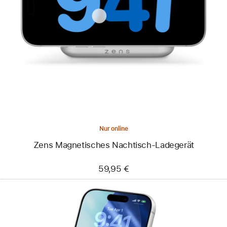
Zurück
Bild
-
Zens
Magnetisches
Nachtisch-
Ladegerät
Nur online
Zens Magnetisches Nachtisch-Ladegerät
59,95 €