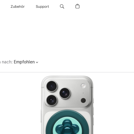
Zubehör
Support
n nach
:
Empfohlen
Zurück
Bild