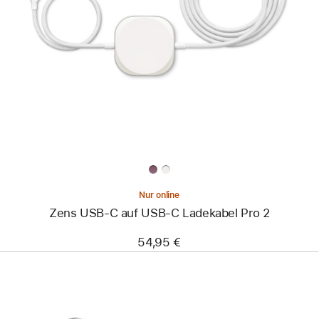
Bild
-
Zens
USB‑C
auf
USB‑C
Ladekabel
Pro 2
Nur online
Zens USB‑C auf USB‑C Ladekabel Pro 2
54,95 €