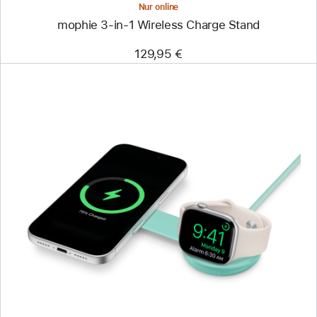
Nur online
mophie 3-in-1 Wireless Charge Stand
129,95 €
Zurück
Bild
-
Twelve
South
ButterFly
SE
2-
in-
1
USB-