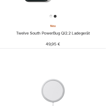
Neu
Twelve South PowerBug Qi2.2 Ladegerät
49,95 €
Zurück
Bild
-
MagSafe