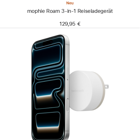
Neu
mophie Roam 3-in-1 Reiseladegerät
129,95 €
Zurück
Bild
-
Twelve
South
PowerBug
Qi2.2
Ladegerät