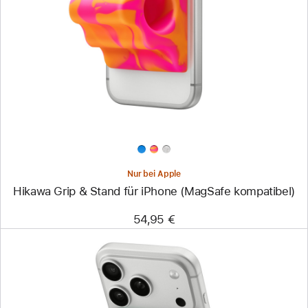
-
Hikawa
Grip
&
Stand
für
iPhone
(MagSafe
kompatibel)
Nur bei Apple
Hikawa Grip & Stand für iPhone (MagSafe kompatibel)
54,95 €