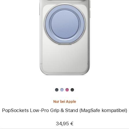
Zurück
Bild
-
PopSockets
Low-
Pro
Grip
&
Stand
(MagSafe
kompatibel)
Nur bei Apple
PopSockets Low-Pro Grip & Stand (MagSafe kompatibel)
34,95 €