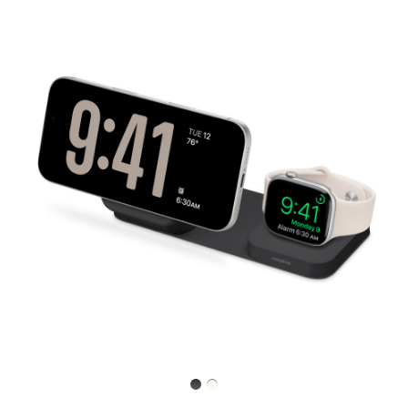
Zurück
Bild
-
mophie
Roam
3-
in-
1
Reiseladegerät