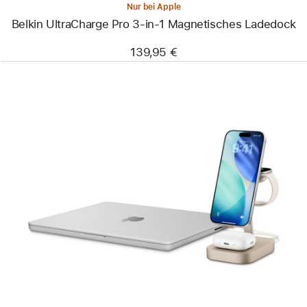
Nur bei Apple
Belkin UltraCharge Pro 3-in-1 Magnetisches Ladedock
139,95 €
Zurück
Bild
-
mophie
4-
in-
1
Wireless
Charge
Stand