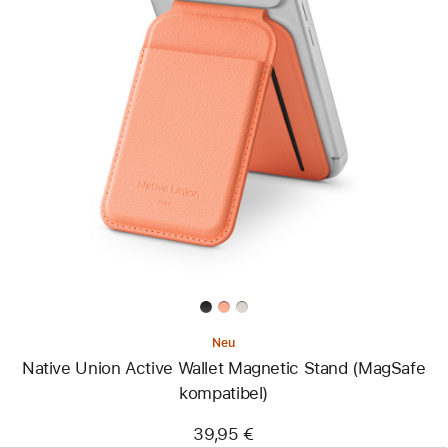
Zurück
Bild
-
Native
Union
Active
Wallet
Magnetic
Stand
(MagSafe
kompatibel)
Neu
Native Union Active Wallet Magnetic Stand (MagSafe
kompatibel)
39,95 €