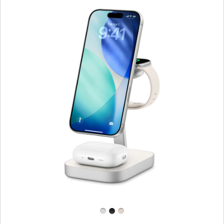
Zurück
Bild
-
mophie
3-
in-
1
Wireless
Charge
Stand