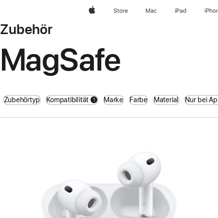
Apple
Store
Mac
iPad
iPho
Zubehör
MagSafe
Zubehörtyp
Kompatibilität
Marke
Farbe
Material
Nur bei Ap
1
filters active