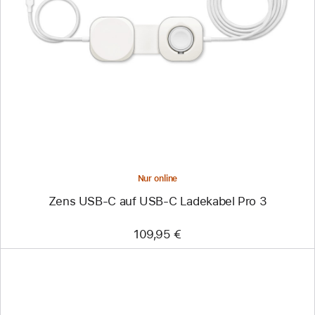
Zurück
Bild
-
Zens
USB‑C
auf
USB‑C
Ladekabel
Pro 3
Nur online
Zens USB‑C auf USB‑C Ladekabel Pro 3
109,95 €