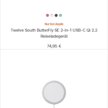
C
Qi
2.2
Reiseladegerät
Nur bei Apple
Twelve South ButterFly SE 2-in-1 USB-C Qi 2.2
Reiseladegerät
74,95 €
Zurück
Bild
-
MagSafe