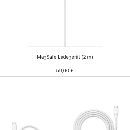
Ladegerät
(2 m)
MagSafe Ladegerät (2 m)
59,00 €
Zurück