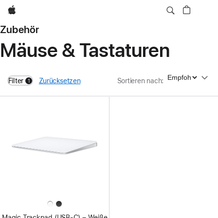
Apple
Zubehör
Mäuse & Tastaturen
Sortieren nach
Filter
Zurücksetzen
Sortieren nach
:
1
filters active
Magic Trackpad (USB‑C) – Weiße