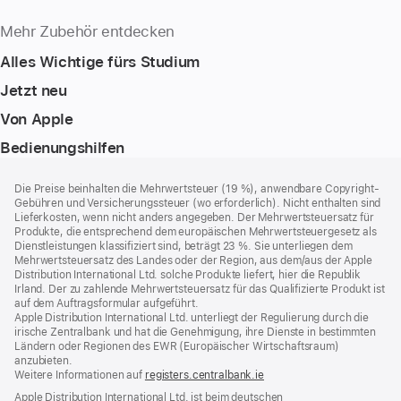
Mehr Zubehör entdecken
Alles Wichtige fürs Studium
Jetzt neu
Von Apple
Bedienungshilfen
Footer
Fußnoten
Die Preise beinhalten die Mehrwertsteuer (19 %), anwendbare Copyright-
Gebühren und Versicherungssteuer (wo erforderlich). Nicht enthalten sind
Lieferkosten, wenn nicht anders angegeben. Der Mehrwertsteuersatz für
Produkte, die entsprechend dem europäischen Mehrwertsteuergesetz als
Dienstleistungen klassifiziert sind, beträgt 23 %. Sie unterliegen dem
Mehrwertsteuersatz des Landes oder der Region, aus dem/aus der Apple
Distribution International Ltd. solche Produkte liefert, hier die Republik
Irland. Der zu zahlende Mehrwertsteuersatz für das Qualifizierte Produkt ist
auf dem Auftragsformular aufgeführt.
Apple Distribution International Ltd. unterliegt der Regulierung durch die
irische Zentralbank und hat die Genehmigung, ihre Dienste in bestimmten
Ländern oder Regionen des EWR (Europäischer Wirtschaftsraum)
anzubieten.
Weitere Informationen auf
registers.centralbank.ie
Apple Distribution International Ltd. ist beim deutschen