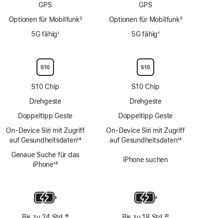
GPS
GPS
Optionen für Mobilfunk
2
Optionen für Mobilfunk
2
Fußnote
Fußnote
5G fähig
1
5G fähig
1
Fußnote
Fußnote
S10 Chip
S10 Chip
Drehgeste
Drehgeste
Doppeltipp Geste
Doppeltipp Geste
On‑Device Siri mit Zugriff
On‑Device Siri mit Zugriff
auf Gesundheitsdaten
14
auf Gesundheitsdaten
14
Fußnote
Fußnote
Genaue Suche für das
iPhone suchen
iPhone
15
Fußnote
Bis zu 24 Std.
16
Bis zu 18 Std.
20