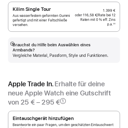
Kilim Single Tour
1.399 €
oder
116,58 €
/Rate
pro
bei 12
Aus wasserfestem geformten Gummi
Raten
Raten
mit 0 % eff. Zins
Rate
gefertigt und mit einer Falt­schließe
p.a.
eff.
◊◊
versehen.
Fußnote
Zins p.a.
Brauchst du Hilfe beim Auswählen eines
Mehr
Armbands?
anzeigen
Vergleiche Material, Passform, Style und Funktionen.
Apple Trade In.
Erhalte für deine
neue Apple Watch eine Gutschrift
von 25 € – 295 €
①
Fußnote
Apple
Trade In.
Eintauschgerät hinzufügen
Beantworte ein paar Fragen, um den geschätzten Eintauschwert