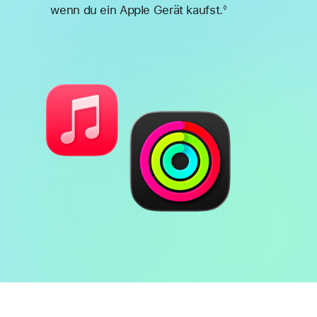
wenn du ein Apple Gerät kaufst.
◊
Fußnote
Batterie
Features
für