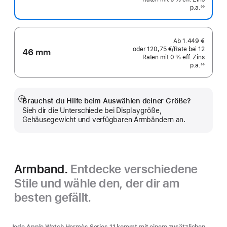
p.a.
eff.
◊◊
Fußnote
Zins p.a.
Ab
1.449 €
oder
120,75 €
/Rate
pro
bei 12
46 mm
Raten
Raten
mit 0 % eff. Zins
Rate
p.a.
eff.
◊◊
Fußnote
Zins p.a.
Brauchst du Hilfe beim Auswählen deiner Größe?
Mehr
Sieh dir die Unterschiede bei Displaygröße,
anzeigen
Gehäusegewicht und verfügbaren Armbändern an.
Armband.
Entdecke verschiedene
Stile und wähle den, der dir am
besten gefällt.