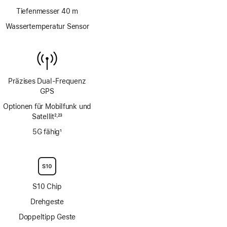
Tiefenmesser 40 m
Wassertemperatur Sensor
Präzises Dual‑Frequenz
GPS
Optionen für Mobilfunk und
Satellit
2
23
,
Fußnote
Fußnote
5G fähig
1
Fußnote
S10 Chip
Drehgeste
Doppeltipp Geste