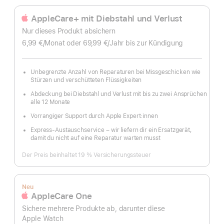
AppleCare+ mit Diebstahl und Verlust
Nur dieses Produkt absichern
6,99 €
/Monat
pro
oder 69,99 €
/Jahr
Pro
bis zur Kündigung
Monat
Jahr
Unbegrenzte Anzahl von Reparaturen bei Missgeschicken wie
Stürzen und verschütteten Flüssigkeiten
Abdeckung bei Diebstahl und Verlust mit bis zu zwei Ansprüchen
alle 12 Monate
Vorrangiger Support durch Apple Expert:innen
Express-Austauschservice – wir liefern dir ein Ersatzgerät,
damit du nicht auf eine Reparatur warten musst
Der Preis beinhaltet 19 % Versicherungssteuer
Neu
AppleCare One
Sichere mehrere Produkte ab, darunter diese
Apple Watch