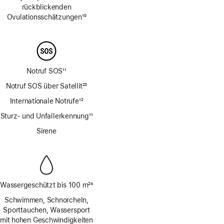
rückblickenden
Ovulations­schätzungen
10
Fußnote
Notruf SOS
11
Fußnote
Notruf SOS über Satellit
23
Fußnote
Internationale Notrufe
12
Fußnote
Sturz- und Unfallerkennung
11
Fußnote
Sirene
Wassergeschützt bis 100 m
24
Fußnote
Schwimmen, Schnorcheln,
Sporttauchen, Wassersport
mit hohen Geschwindigkeiten