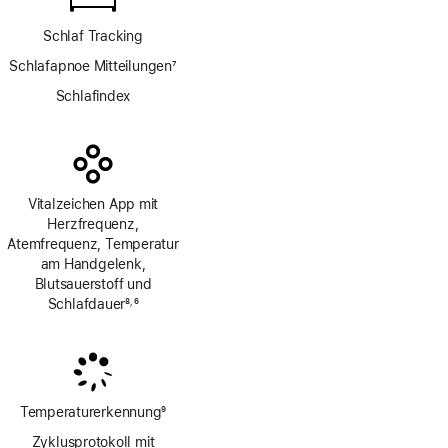
Schlaf Tracking
Schlafapnoe Mitteilungen
7
Fußnote
Schlafindex
Vitalzeichen App mit
Herzfrequenz,
Atemfrequenz, Temperatur
am Handgelenk,
Blutsauerstoff und
Schlafdauer
8
6
,
Fußnote
Fußnote
Temperaturerkennung
9
Fußnote
Zyklusprotokoll mit