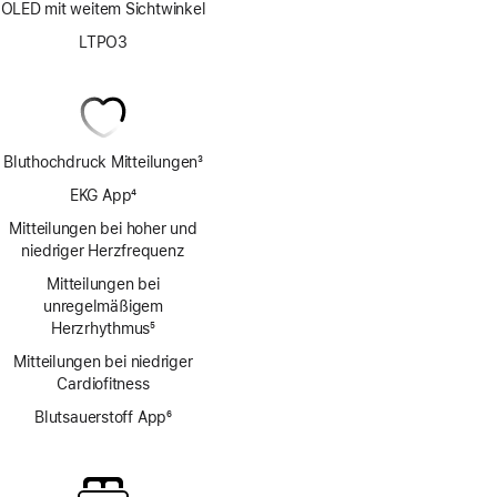
OLED mit weitem Sichtwinkel
LTPO3
Bluthochdruck Mitteilungen
3
Fußnote
EKG App
4
Fußnote
Mitteilungen bei hoher und
niedriger Herzfrequenz
Mitteilungen bei
unregelmäßigem
Herzrhythmus
5
Fußnote
Mitteilungen bei niedriger
Cardio­fitness
Blutsauerstoff App
6
Fußnote