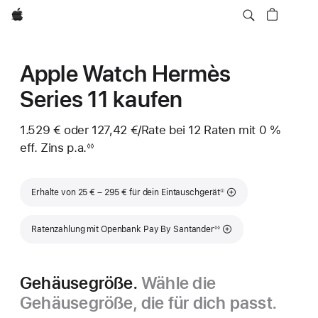
Apple
Apple Watch Hermès
Series 11 kaufen
1.529 € oder 127,42 €
/Rate
pro
bei 12 Raten mit 0 %
eff. Zins p.a.
Rate
◊◊
Fußnote
Fußnote
Erhalte von 25 € – 295 € für dein Eintauschgerät
①
Fußnote
Ratenzahlung mit Openbank Pay By Santander
◊◊
Gehäusegröße.
Wähle die
Gehäusegröße, die für dich passt.