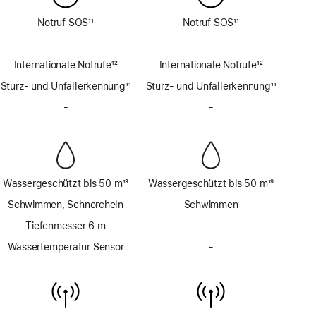
Notruf SOS
11
Notruf SOS
11
Fußnote
Fußnote
-
Kein
-
Kein
Notruf
Notruf
Internationale Notrufe
12
Internationale Notrufe
12
SOS
SOS
Fußnote
Fußnote
Sturz- und Unfallerkennung
über
11
Sturz- und Unfallerkennung
über
11
Fußnote
Satellit
Fußnote
Satellit
-
Keine
-
Keine
Sirene
Sirene
Wassergeschützt bis 50 m
13
Wassergeschützt bis 50 m
19
Fußnote
Fußnote
Schwimmen, Schnorcheln
Schwimmen
Tiefenmesser 6 m
-
Kein
Tiefenmesser
Wassertemperatur Sensor
-
Kein
bis
Wassertemperatur
6 m
Sensor