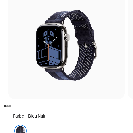
Farbe
Farbe - Bleu Nuit
wählen: