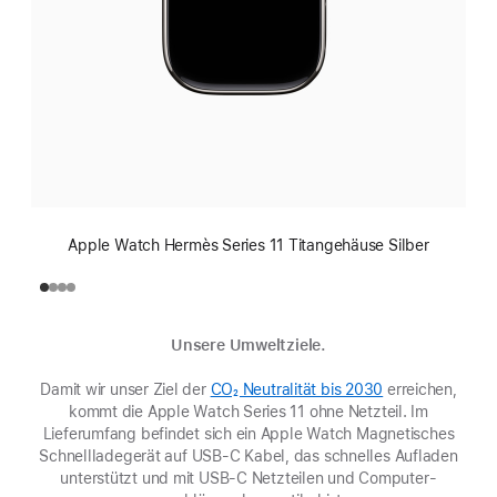
Apple Watch Hermès Series 11 Titangehäuse Silber
Unsere Umweltziele.
Damit wir unser Ziel der
CO₂ Neutralität bis 2030
(Öffnet
erreichen,
kommt die Apple Watch Series 11 ohne Netzteil. Im
ein
Lieferumfang befindet sich ein Apple Watch Magnetisches
neues
Schnell­ladegerät auf USB-C Kabel, das schnelles Aufladen
Fenster)
unterstützt und mit USB-C Netzteilen und Computer­