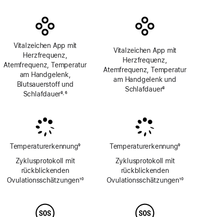
Vitalzeichen App mit
Vitalzeichen App mit
Herzfrequenz,
Herzfrequenz,
Atemfrequenz, Temperatur
Atemfrequenz, Temperatur
am Handgelenk,
am Handgelenk und
Blutsauerstoff und
Schlafdauer
8
Schlafdauer
8
6
,
Fußnote
Fußnote
Fußnote
Temperaturerkennung
9
Temperaturerkennung
9
Fußnote
Fußnote
Zyklusprotokoll mit
Zyklusprotokoll mit
rückblickenden
rückblickenden
Ovulations­schätzungen
10
Ovulations­schätzungen
10
Fußnote
Fußnote