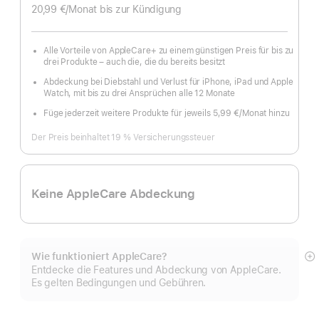
20,99 €
/Monat
pro
bis zur Kündigung
Monat
Alle Vorteile von AppleCare+ zu einem günstigen Preis für bis zu
drei Produkte – auch die, die du bereits besitzt
Abdeckung bei Diebstahl und Verlust für iPhone, iPad und Apple
Watch, mit bis zu drei Ansprüchen alle 12 Monate
Füge jederzeit weitere Produkte für jeweils 5,99 €
/Monat hinzu
pro
Monat
Der Preis beinhaltet 19 % Versicherungssteuer
Keine AppleCare Abdeckung
Wie funktioniert AppleCare?
M
Entdecke die Features und Abdeckung von AppleCare.
a
Es gelten Bedingungen und Gebühren.