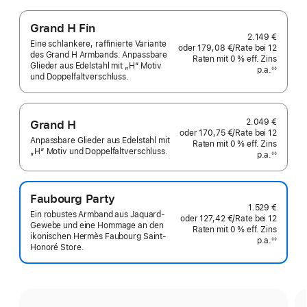
Grand H Fin
2.149 €
Eine schlankere, raffinierte Variante
oder
179,08 €
/Rate
pro
bei 12
des Grand H Armbands. Anpassbare
Raten
Raten
mit 0 % eff. Zins
Rate
Glieder aus Edelstahl mit „H“ Motiv
p.a.
eff.
◊◊
und Doppelfaltverschluss.
Fußnote
Zins p.a.
2.049 €
Grand H
oder
170,75 €
/Rate
pro
bei 12
Anpassbare Glieder aus Edelstahl mit
Raten
Raten
mit 0 % eff. Zins
Rate
„H“ Motiv und Doppelfaltverschluss.
p.a.
eff.
◊◊
Fußnote
Zins p.a.
Faubourg Party
1.529 €
Ein robustes Armband aus Jaquard-
oder
127,42 €
/Rate
pro
bei 12
Gewebe und eine Hommage an den
Raten
Raten
mit 0 % eff. Zins
Rate
ikonischen Hermès Faubourg Saint-
p.a.
eff.
◊◊
Honoré Store.
Fußnote
Zins p.a.