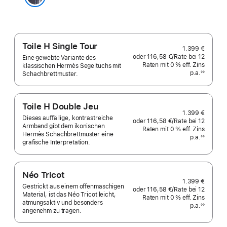
Bleu Nuit
Toile H Single Tour
1.399 €
oder
116,58 €
/Rate
pro
bei 12
Eine gewebte Variante des
Raten
Raten
mit 0 % eff. Zins
Rate
klassischen Hermès Segeltuchs mit
p.a.
eff.
◊◊
Schachbrettmuster.
Fußnote
Zins p.a.
Toile H Double Jeu
1.399 €
Dieses auffällige, kontrastreiche
oder
116,58 €
/Rate
pro
bei 12
Armband gibt dem ikonischen
Raten
Raten
mit 0 % eff. Zins
Rate
Hermès Schachbrettmuster eine
p.a.
eff.
◊◊
grafische Interpretation.
Fußnote
Zins p.a.
Néo Tricot
1.399 €
Gestrickt aus einem offenmaschigen
oder
116,58 €
/Rate
pro
bei 12
Material, ist das Néo Tricot leicht,
Raten
Raten
mit 0 % eff. Zins
Rate
atmungsaktiv und besonders
p.a.
eff.
◊◊
angenehm zu tragen.
Fußnote
Zins p.a.