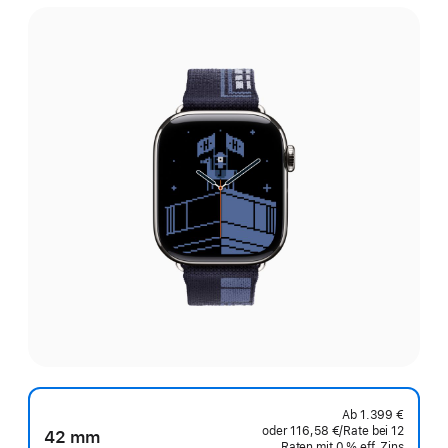
Ab
1.399 €
oder
116,58 €
/Rate
pro
bei 12
42 mm
Raten
Raten
mit 0 % eff. Zins
Rate