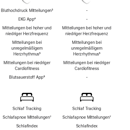
Bluthochdruck Mitteilungen
3
-
Keine
Fußnote
Bluthochdruck
EKG App
4
-
Keine
Mit­
Fußnote
EKG
Mitteilungen bei hoher und
Mitteilungen bei hoher und
teilungen
App
niedriger Herzfrequenz
niedriger Herzfrequenz
Mitteilungen bei
Mitteilungen bei
unregelmäßigem
unregelmäßigem
Herzrhythmus
5
Herzrhythmus
5
Fußnote
Fußnote
Mitteilungen bei niedriger
Mitteilungen bei niedriger
Cardio­fitness
Cardio­fitness
Blutsauerstoff App
6
-
Keine
Fußnote
Blutsauerstoff
App
Schlaf Tracking
Schlaf Tracking
Schlafapnoe Mitteilungen
7
Schlafapnoe Mitteilungen
7
Fußnote
Fußnote
Schlafindex
Schlafindex