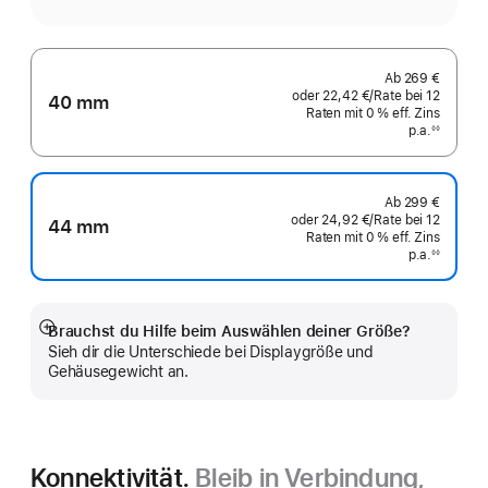
Ab
269 €
oder
22,42 €
/Rate
pro
bei 12
40 mm
Raten
Raten
mit 0 % eff. Zins
Rate
p.a.
eff.
◊◊
Fußnote
Zins p.a.
Ab
299 €
oder
24,92 €
/Rate
pro
bei 12
44 mm
Raten
Raten
mit 0 % eff. Zins
Rate
p.a.
eff.
◊◊
Fußnote
Zins p.a.
Brauchst du Hilfe beim Auswählen deiner Größe?
Mehr
Sieh dir die Unterschiede bei Displaygröße und
anzeigen
Gehäusegewicht an.
Konnektivität.
Bleib in Verbindung,