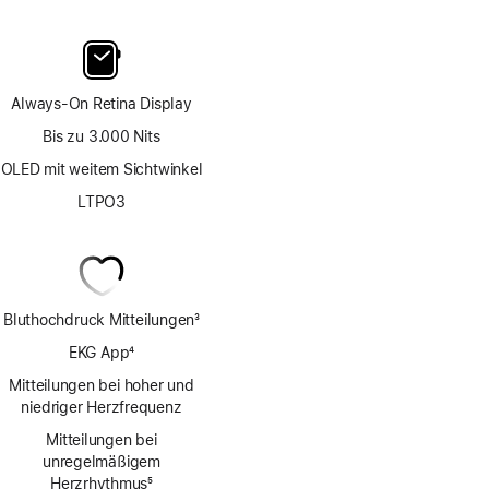
Always-On Retina Display
Bis zu 3.000 Nits
OLED mit weitem Sichtwinkel
LTPO3
Bluthochdruck Mitteilungen
3
Fußnote
EKG App
4
Fußnote
Mitteilungen bei hoher und
niedriger Herzfrequenz
Mitteilungen bei
unregelmäßigem
Herzrhythmus
5