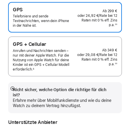
GPS
Ab
299 €
oder
24,92 €
/Rate
pro
bei 12
Telefoniere und sende
Raten
Raten
mit 0 % eff. Zins
Rate
Textnachrichten, wenn dein iPhone
p.a.
eff.
◊◊
in der Nähe ist.
Fußnote
Zins p.a.
GPS + Cellular
Ab
349 €
Anrufen und Nachrichten senden –
oder
29,08 €
/Rate
pro
bei 12
nur mit deiner Apple Watch. Für die
Raten
Raten
mit 0 % eff. Zins
Rate
Nutzung von Apple Watch für deine
p.a.
eff.
◊◊
Kinder ist ein GPS + Cellular Modell
Fußnote
Zins p.a.
erforderlich.
∆
 Fußnote 
Nicht sicher, welche Option die richtige für dich
Mehr
ist?
anzeigen
Erfahre mehr über Mobilfunkdienste und wie du deine
Watch zu deinem Vertrag hinzufügst.
Unterstützte Anbieter