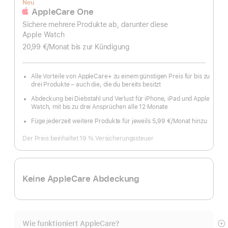
Neu
AppleCare One
Sichere mehrere Produkte ab, darunter diese
Apple Watch
20,99 €
/Monat
pro
bis zur Kündigung
Monat
Alle Vorteile von AppleCare+ zu einem günstigen Preis für bis zu
drei Produkte – auch die, die du bereits besitzt
Abdeckung bei Diebstahl und Verlust für iPhone, iPad und Apple
Watch, mit bis zu drei Ansprüchen alle 12 Monate
Füge jederzeit weitere Produkte für jeweils 5,99 €
/Monat hinzu
pro
Monat
Der Preis beinhaltet 19 % Versicherungssteuer
Keine AppleCare Abdeckung
Wie funktioniert AppleCare?