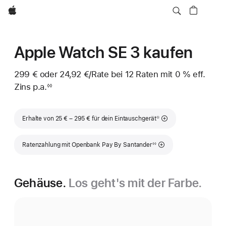
Apple
Apple Watch SE 3 kaufen
299 €
oder
24,92 €
/Rate
pro
bei 12
Raten
Raten
mit 0 % eff.
Zins p.a.
eff.
Rate
◊◊
Fußnote
Zins p.a.
Fußnote
Erhalte von 25 € – 295 € für dein Eintauschgerät
①
Fußnote
Ratenzahlung mit Openbank Pay By Santander
◊◊
Gehäuse.
Los geht's mit der Farbe.