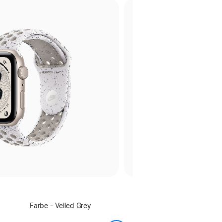
Farbe
Farbe - Veiled Grey
wählen: