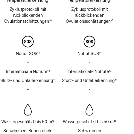
Temperaturerkennung
9
Temperaturerkennung
9
Fußnote
Fußnote
Zyklusprotokoll mit
Zyklusprotokoll mit
rückblickenden
rückblickenden
Ovulations­schätzungen
10
Ovulations­schätzungen
10
Fußnote
Fußnote
Notruf SOS
11
Notruf SOS
11
Fußnote
Fußnote
-
Kein
-
Kein
Notruf
Notruf
Internationale Notrufe
12
Internationale Notrufe
12
SOS
SOS
Fußnote
Fußnote
Sturz- und Unfallerkennung
über
11
Sturz- und Unfallerkennung
über
11
Fußnote
Satellit
Fußnote
Satellit
-
Keine
-
Keine
Sirene
Sirene
Wassergeschützt bis 50 m
13
Wassergeschützt bis 50 m
19
Fußnote
Fußnote
Schwimmen, Schnorcheln
Schwimmen