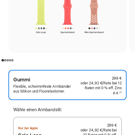
299 €
Gummi
oder
24,92 €
/Rate
pro
bei 12
Flexible, schwimmfeste Armbänder
Raten
Raten
mit 0 % eff. Zins
Rate
aus Silikon und Fluorelastomer.
p.a.
eff.
◊◊
Fußnote
Zins p.a.
Wähle einen Armbandstil:
299 €
Nur bei Apple
oder
24,92 €
/Rate
pro
bei