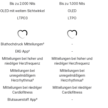
Bis zu 2.000 Nits
Bis zu 1.000 Nits
OLED mit weitem Sichtwinkel
OLED
LTPO3
LTPO
Bluthochdruck Mitteilungen
3
-
Keine
Fußnote
Bluthochdruck
EKG App
4
-
Keine
Mit­
Fußnote
EKG
Mitteilungen bei hoher und
Mitteilungen bei hoher und
teilungen
App
niedriger Herzfrequenz
niedriger Herzfrequenz
Mitteilungen bei
Mitteilungen bei
unregelmäßigem
unregelmäßigem
Herzrhythmus
5
Herzrhythmus
5
Fußnote
Fußnote
Mitteilungen bei niedriger
Mitteilungen bei niedriger
Cardio­fitness
Cardio­fitness
Blutsauerstoff App
6
-
Keine
Fußnote
Blutsauerstoff