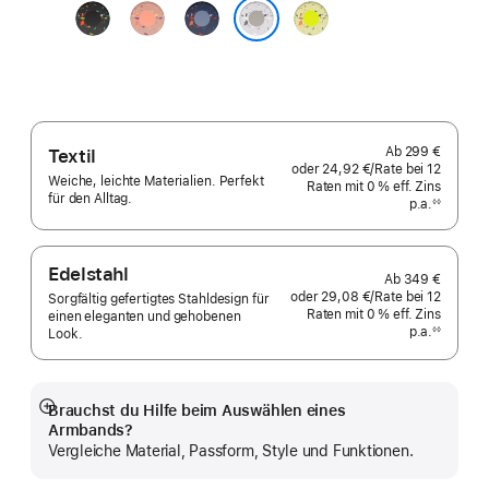
Midnight
Alpenglow
Blue
Volt
Black
Pink
Ribbon
Splash
Veiled Grey
Ab
299 €
Textil
oder
24,92 €
/Rate
pro
bei 12
Weiche, leichte Materialien. Perfekt
Raten
Raten
mit 0 % eff. Zins
Rate
für den Alltag.
p.a.
eff.
◊◊
Fußnote
Zins p.a.
Edelstahl
Ab
349 €
oder
29,08 €
/Rate
pro
bei 12
Sorgfältig gefertigtes Stahldesign für
Raten
Raten
mit 0 % eff. Zins
Rate
einen eleganten und gehobenen
p.a.
eff.
◊◊
Look.
Fußnote
Zins p.a.
Brauchst du Hilfe beim Auswählen eines
Mehr
Armbands?
anzeigen
Vergleiche Material, Passform, Style und Funktionen.