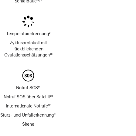
Schlafdauer
8
6
,
Fußnote
Fußnote
Temperaturerkennung
9
Fußnote
Zyklusprotokoll mit
rückblickenden
Ovulations­schätzungen
10
Fußnote
Notruf SOS
11
Fußnote
Notruf SOS über Satellit
23
Fußnote
Internationale Notrufe
12
Fußnote
Sturz- und Unfallerkennung
11
Fußnote
Sirene