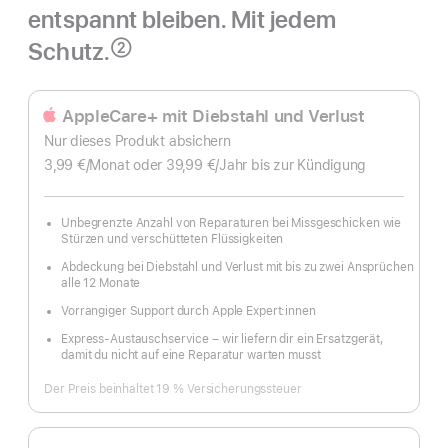
entspannt bleiben. Mit jedem
Schutz.
②
Fußnote
AppleCare+ mit Diebstahl und Verlust
Nur dieses Produkt absichern
3,99 €
/Monat
pro
oder 39,99 €
/Jahr
Pro
bis zur Kündigung
Monat
Jahr
Unbegrenzte Anzahl von Reparaturen bei Missgeschicken wie
Stürzen und verschütteten Flüssigkeiten
Abdeckung bei Diebstahl und Verlust mit bis zu zwei Ansprüchen
alle 12 Monate
Vorrangiger Support durch Apple Expert:innen
Express-Austauschservice – wir liefern dir ein Ersatzgerät,
damit du nicht auf eine Reparatur warten musst
Der Preis beinhaltet 19 % Versicherungssteuer