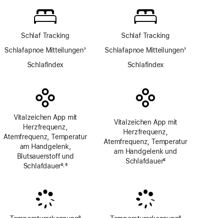
App
Schlaf Tracking
Schlaf Tracking
Schlafapnoe Mitteilungen
7
Schlafapnoe Mitteilungen
7
Fußnote
Fußnote
Schlafindex
Schlafindex
Vitalzeichen App mit
Vitalzeichen App mit
Herzfrequenz,
Herzfrequenz,
Atemfrequenz, Temperatur
Atemfrequenz, Temperatur
am Handgelenk,
am Handgelenk und
Blutsauerstoff und
Schlafdauer
8
Schlafdauer
8
6
,
Fußnote
Fußnote
Fußnote