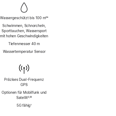
Wassergeschützt bis 100 m
24
Fußnote
Schwimmen, Schnorcheln,
Sporttauchen, Wassersport
mit hohen Geschwindigkeiten
Tiefenmesser 40 m
Wassertemperatur Sensor
Präzises Dual‑Frequenz
GPS
Optionen für Mobilfunk und
Satellit
2
23
,
Fußnote
Fußnote
5G fähig
1
Fußnote