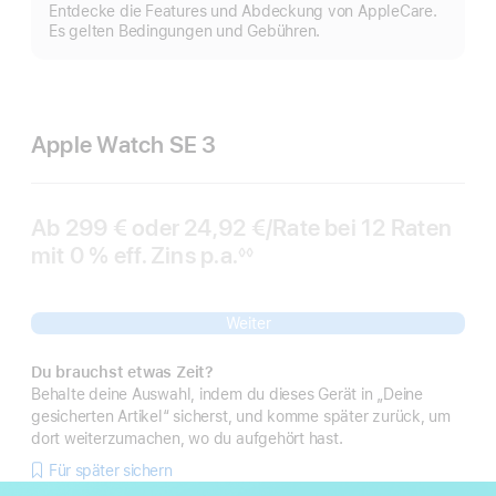
M
Entdecke die Features und Abdeckung von AppleCare.
a
Es gelten Bedingungen und Gebühren.
Apple Watch SE 3
Ab
299 €
oder
24,92 €
/Rate
pro
bei 12
Raten
Rat
mit 0 % eff. Zins p.a.
eff.
Rate
◊◊
Fußnote
Zins p.a.
Weiter
Du brauchst etwas Zeit?
Behalte deine Auswahl, indem du dieses Gerät in „Deine
gesicherten Artikel“ sicherst, und komme später zurück, um
dort weiterzumachen, wo du aufgehört hast.
Für später sichern