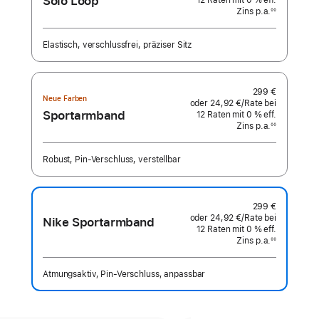
Solo Loop
12
Raten
Raten
mit 0 % eff.
Rate
Zins p.a.
eff.
◊◊
Fußnote
Zins p.a.
Elastisch, verschlussfrei, präziser Sitz
299 €
Neue Farben
oder
24,92 €
/Rate
pro
bei
Sportarmband
12
Raten
Raten
mit 0 % eff.
Rate
Zins p.a.
eff.
◊◊
Fußnote
Zins p.a.
Robust, Pin‑Verschluss, verstellbar
299 €
oder
24,92 €
/Rate
pro
bei
Nike Sportarmband
12
Raten
Raten
mit 0 % eff.
Rate
Zins p.a.
eff.
◊◊
Fußnote
Zins p.a.
Atmungsaktiv, Pin‑Verschluss, anpassbar