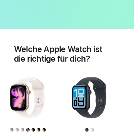
Batterie
Features
für
Welche Apple Watch ist
Herzgesundheit
die richtige für dich?