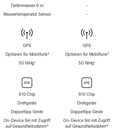
Tiefenmesser 6 m
-
Kein
Tiefenmesser
Wassertemperatur Sensor
-
Kein
bis
Wassertemperatur
6 m
Sensor
GPS
GPS
Optionen für Mobilfunk
2
Optionen für Mobilfunk
2
Fußnote
Fußnote
5G fähig
1
5G fähig
1
Fußnote
Fußnote
S10 Chip
S10 Chip
Drehgeste
Drehgeste
Doppeltipp Geste
Doppeltipp Geste
On‑Device Siri mit Zugriff
On‑Device Siri mit Zugriff
auf Gesundheitsdaten
14
auf Gesundheitsdaten
14