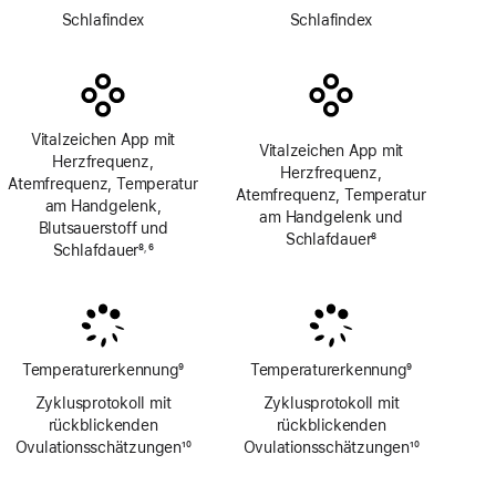
Fußnote
Fußnote
Schlafindex
Schlafindex
Vitalzeichen App mit
Vitalzeichen App mit
Herzfrequenz,
Herzfrequenz,
Atemfrequenz, Temperatur
Atemfrequenz, Temperatur
am Handgelenk,
am Handgelenk und
Blutsauerstoff und
Schlafdauer
8
Schlafdauer
8
6
,
Fußnote
Fußnote
Fußnote
Temperaturerkennung
9
Temperaturerkennung
9
Fußnote
Fußnote
Zyklusprotokoll mit
Zyklusprotokoll mit
rückblickenden
rückblickenden
Ovulations­schätzungen
10
Ovulations­schätzungen
10
Fußnote
Fußnote