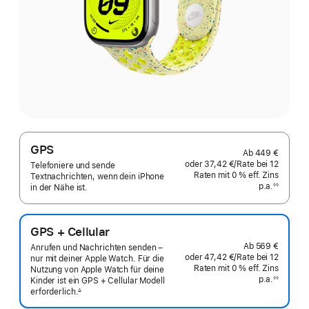
GPS
Ab
449 €
oder
37,42 €
/Rate
pro
bei 12
Telefoniere und sende
Raten
Raten
mit 0 % eff. Zins
Rate
Textnachrichten, wenn dein iPhone
p.a.
eff.
◊◊
in der Nähe ist.
Fußnote
Zins p.a.
GPS + Cellular
Ab
569 €
Anrufen und Nachrichten senden –
oder
47,42 €
/Rate
pro
bei 12
nur mit deiner Apple Watch. Für die
Raten
Raten
mit 0 % eff. Zins
Rate
Nutzung von Apple Watch für deine
p.a.
eff.
◊◊
Kinder ist ein GPS + Cellular Modell
Fußnote
Zins p.a.
erforderlich.
∆
 Fußnote 