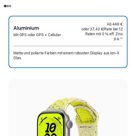
Ab
449 €
Aluminium
oder
37,42 €
/Rate
pro
bei 12
Raten
Raten
mit 0 % eff. Zins
Rate
Mit GPS oder GPS + Cellular
p.a.
eff.
◊◊
Fußnote
Zins p.a.
Matte und polierte Farben mit einem robusten Display aus Ion‑X
Glas.
Wähle
eine
Farbe: