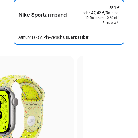
569 €
oder
47,42 €
/Rate
pro
bei
Nike Sportarmband
12
Raten
Raten
mit 0 % eff.
Rate
Zins p.a.
eff.
◊◊
Fußnote
Zins p.a.
Atmungsaktiv, Pin‑Verschluss, anpassbar