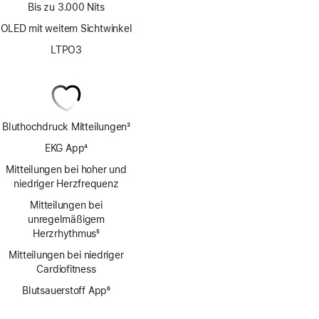
Bis zu 3.000 Nits
OLED mit weitem Sichtwinkel
LTPO3
Bluthochdruck Mitteilungen
3
Fußnote
EKG App
4
Fußnote
Mitteilungen bei hoher und
niedriger Herzfrequenz
Mitteilungen bei
unregelmäßigem
Herzrhythmus
5
Fußnote
Mitteilungen bei niedriger
Cardio­fitness
Blutsauerstoff App
6
Fußnote