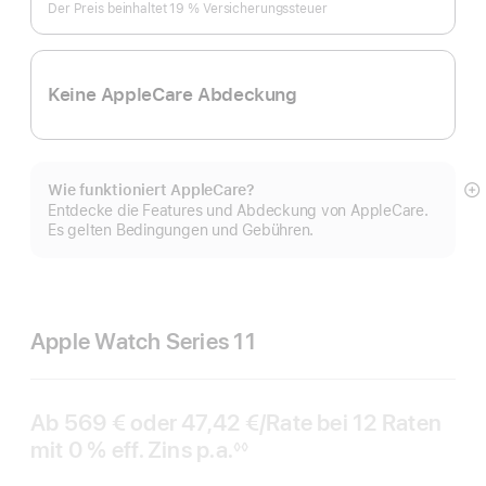
Der Preis beinhaltet 19 % Versicherungssteuer
Keine AppleCare Abdeckung
Wie funktioniert AppleCare?
M
Entdecke die Features und Abdeckung von AppleCare.
a
Es gelten Bedingungen und Gebühren.
Apple Watch Series 11
Ab
569 €
oder
47,42 €
/Rate
pro
bei 12
Raten
Rat
mit 0 % eff. Zins p.a.
eff.
Rate
◊◊
Fußnote
Zins p.a.