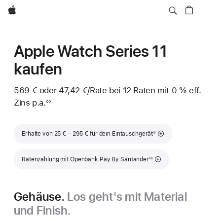
Apple
Apple Watch Series 11
kaufen
569 €
oder
47,42 €
/Rate
pro
bei 12
Raten
Raten
mit 0 % eff.
Zins p.a.
eff.
Rate
◊◊
Fußnote
Zins p.a.
Fußnote
Erhalte von 25 € – 295 € für dein Eintauschgerät
①
Fußnote
Ratenzahlung mit Openbank Pay By Santander
◊◊
Gehäuse.
Los geht's mit Material
und Finish.