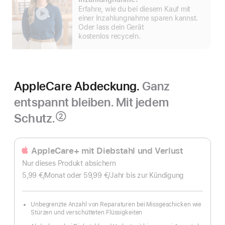
anzeigen
Erfahre, wie du bei diesem Kauf mit
einer Inzahlungnahme sparen kannst.
Oder lass dein Gerät
kostenlos recyceln.
AppleCare Abdeckung.
Ganz
entspannt bleiben. Mit jedem
Schutz.
②
Fußnote
AppleCare+ mit Diebstahl und Verlust
Nur dieses Produkt absichern
5,99 €
/Monat
pro
oder 59,99 €
/Jahr
Pro
bis zur Kündigung
Monat
Jahr
Unbegrenzte Anzahl von Reparaturen bei Missgeschicken wie
Stürzen und verschütteten Flüssigkeiten