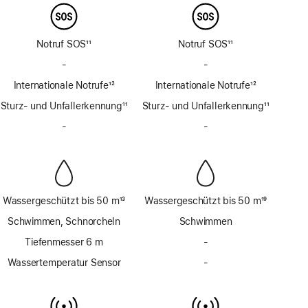
Notruf SOS
11
Notruf SOS
11
Fußnote
Fußnote
-
Kein
-
Kein
Notruf
Notruf
Internationale Notrufe
12
Internationale Notrufe
12
SOS
SOS
Fußnote
Fußnote
Sturz- und Unfallerkennung
über
11
Sturz- und Unfallerkennung
über
11
Fußnote
Satellit
Fußnote
Satellit
-
Keine
-
Keine
Sirene
Sirene
Wassergeschützt bis 50 m
13
Wassergeschützt bis 50 m
19
Fußnote
Fußnote
Schwimmen, Schnorcheln
Schwimmen
Tiefenmesser 6 m
-
Kein
Tiefenmesser
Wassertemperatur Sensor
-
Kein
bis
Wassertemperatur
6 m
Sensor