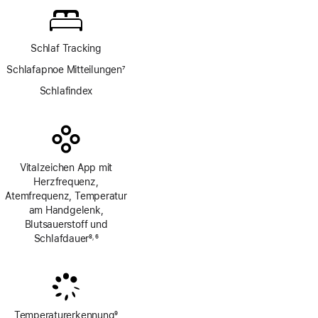
Schlaf Tracking
Schlafapnoe Mitteilungen
7
Fußnote
Schlafindex
Vitalzeichen App mit
Herzfrequenz,
Atemfrequenz, Temperatur
am Handgelenk,
Blutsauerstoff und
Schlafdauer
8
6
,
Fußnote
Fußnote
Temperaturerkennung
9