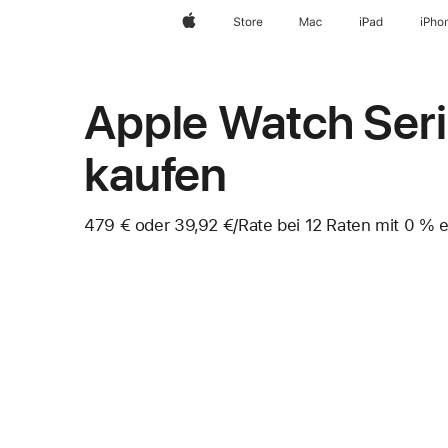
Apple
Store
Mac
iPad
iPho
Apple Watch Seri
kaufen
479 € oder 39,92 €
/Rate
pro
bei 12 Raten mit 0 % ef
Fußnote
Rate