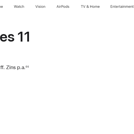
ne
Watch
Vision
AirPods
TV & Home
Entertainment
es 11
f. Zins p.a.
◊◊