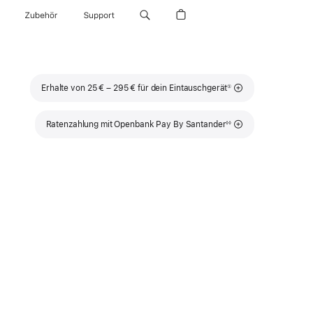
Zubehör
Support
Fußnote
Erhalte von 25 € – 295 € für dein Eintauschgerät
①
Fußnote
Ratenzahlung mit Openbank Pay By Santander
◊◊