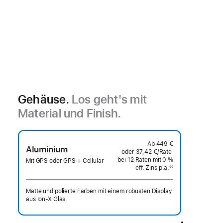
Gehäuse.
Los geht's mit
Material und Finish.
Ab
449 €
Aluminium
oder
37,42 €
/Rate
pro
bei 12
Raten
Raten
mit 0 %
Rate
Mit GPS oder GPS + Cellular
eff. Zins p.a.
eff.
◊◊
Fußnote
Zins p.a.
Matte und polierte Farben mit einem robusten Display
aus Ion‑X Glas.