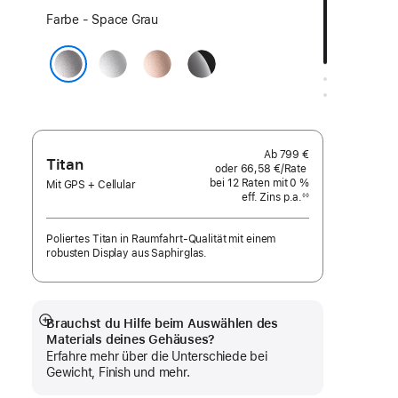
Wähle
Farbe - Space Grau
eine
Silber
Roségold
Diamantschwarz
Farbe:
Space Grau
Ab
799 €
Titan
oder
66,58 €
/Rate
pro
bei 12
Raten
Raten
mit 0 %
Rate
Mit GPS + Cellular
eff. Zins p.a.
eff.
◊◊
Fußnote
Zins p.a.
Poliertes Titan in Raumfahrt-Qualität mit einem
robusten Display aus Saphirglas.
Brauchst du Hilfe beim Auswählen des
Mehr
Materials deines Gehäuses?
anzeigen
Erfahre mehr über die Unterschiede bei
Gewicht, Finish und mehr.