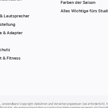
Farben der Saison
Alles Wichtige fürs Stu
 & Lautsprecher
stellung
e & Adapter
chutz
 & Fitness
), anwendbare Copyright-Gebühren und Versicherungssteuer (wo erforderlich). Ni
rodukte, die entsprechend dem europäischen Mehrwertsteuergesetz als Dienstleist