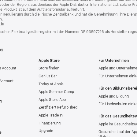
er der Region, aus dem/aus der Apple Distribution International Ltd. solche Produ
te Produkt ist auf dem Auftragsformular aufgeführt.
t der Regulierung durch die irische Zentralbank und hat die Genehmigung, ihre Die
n.
.ie
eutschen Elektroaltgeräteregister mit der Nummer DE 93597216 als Hersteller regist
ng
Apple Store
Für Unternehmen
e Account
Store finden
Apple und Unternehm
Genius Bar
Für Unternehmen eink
 Account
Today at Apple
Für den Bildungsbere
Apple Sommer Camp
Apple und Bildung
Apple Store App
g
Für Hochschulen eink
Zertifiziert Refurbished
Apple Trade In
Für das Gesundheits
Finanzierung
Apple im Gesundheits
Upgrade
Gesundheit auf der Ap
e
Watch