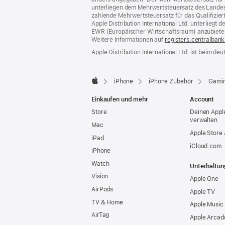
unterliegen dem Mehrwertsteuersatz des Landes od
zahlende Mehrwertsteuersatz für das Qualifizier
Apple Distribution International Ltd. unterlieg
EWR (Europäischer Wirtschaftsraum) anzubiete
Weitere Informationen auf
registers.centralbank
Apple Distribution International Ltd. ist beim d
iPhone
iPhone Zubehör
Gami
Apple
Einkaufen und mehr
Account
Store
Deinen Appl
verwalten
Mac
Apple Store
iPad
iCloud.com
iPhone
Watch
Unterhaltun
Vision
Apple One
AirPods
Apple TV
TV & Home
Apple Music
AirTag
Apple Arcad