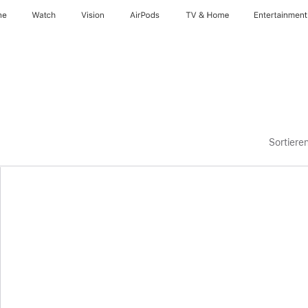
ne
Watch
Vision
AirPods
TV & Home
Entertainment
Sortiere