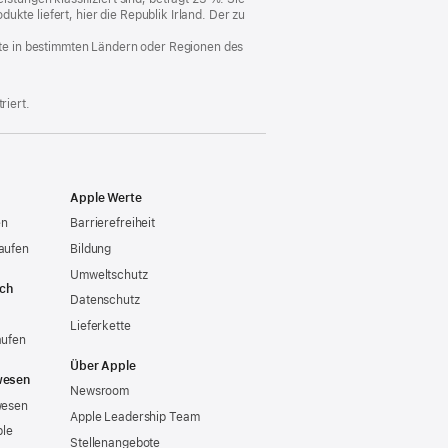
kte liefert, hier die Republik Irland. Der zu
nste in bestimmten Ländern oder Regionen des
riert.
Apple Werte
en
Barrierefreiheit
aufen
Bildung
Umweltschutz
ich
Datenschutz
Lieferkette
aufen
Über Apple
wesen
Newsroom
wesen
Apple Leadership Team
ple
Stellenangebote