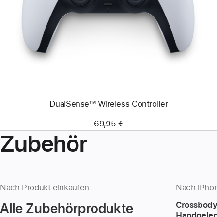
-
DualSense™
Wireless
Controller
DualSense™ Wireless Controller
69,95 €
Zubehör
Nach Produkt einkaufen
Nach iPhon
Alle Zubehörprodukte
Crossbody
Handgelen