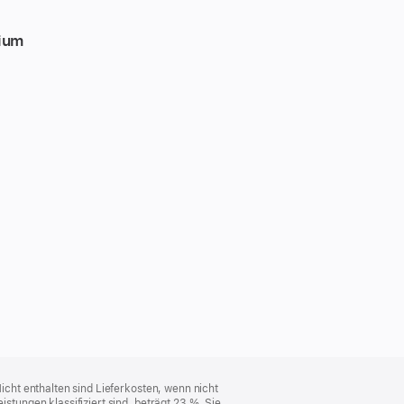
dium
cht enthalten sind Lieferkosten, wenn nicht
ungen klassifiziert sind, beträgt 23 %. Sie