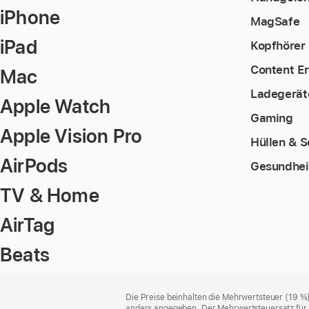
iPhone
MagSafe
iPad
Kopfhörer
Content Er
Mac
Ladegerät
Apple Watch
Gaming
Apple Vision Pro
Hüllen & S
AirPods
Gesundheit
TV & Home
AirTag
Beats
Footer
Fußnoten
Die Preise beinhalten die Mehrwertsteuer (19 %
anders angegeben. Der Mehrwertsteuersatz für P