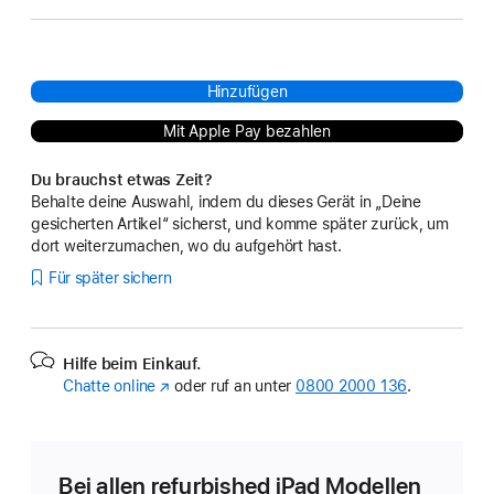
Hinzufügen
Mit Apple Pay bezahlen
Du brauchst etwas Zeit?
Behalte deine Auswahl, indem du dieses Gerät in „Deine
gesicherten Artikel“ sicherst, und komme später zurück, um
dort weiterzumachen, wo du aufgehört hast.
Für später sichern
Hilfe beim Einkauf.
Chatte online
(Öffnet
oder ruf an unter
0800 2000 136
.
ein
neues
Fenster)
Bei allen refurbished iPad Modellen