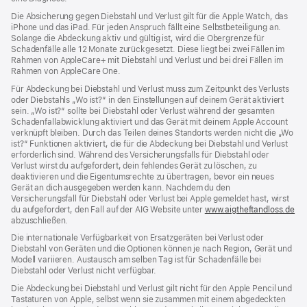
Die Absicherung gegen Diebstahl und Verlust gilt für die Apple Watch, das
iPhone und das iPad. Für jeden Anspruch fällt eine Selbstbeteiligung an.
Solange die Abdeckung aktiv und gültig ist, wird die Obergrenze für
Schadenfälle alle 12 Monate zurückgesetzt. Diese liegt bei zwei Fällen im
Rahmen von AppleCare+ mit Diebstahl und Verlust und bei drei Fällen im
Rahmen von AppleCare One.
Für Abdeckung bei Diebstahl und Verlust muss zum Zeit­punkt des Verlusts
oder Dieb­stahls „Wo ist?“ in den Einstellungen auf deinem Gerät aktiviert
sein. „Wo ist?“ sollte bei Diebstahl oder Verlust während der gesamten
Schadenfallabwicklung aktiviert und das Gerät mit deinem Apple Account
verknüpft bleiben. Durch das Teilen deines Standorts werden nicht die „Wo
ist?“ Funktionen aktiviert, die für die Abdeckung bei Diebstahl und Verlust
erforderlich sind. Während des Versicherungs­falls für Diebstahl oder
Verlust wirst du aufgefordert, dein fehlendes Gerät zu löschen, zu
deaktivieren und die Eigentums­rechte zu übertragen, bevor ein neues
Gerät an dich ausgegeben werden kann. Nachdem du den
Versicherungsfall für Diebstahl oder Verlust bei Apple gemeldet hast, wirst
du aufgefordert, den Fall auf der AIG Website unter
www.aigtheftandloss.de
(Öf
abzuschließen.
ein
ne
Die internationale Verfügbarkeit von Ersatzgeräten bei Verlust oder
Fen
Diebstahl von Geräten und die Optionen können je nach Region, Gerät und
Modell variieren. Austausch am selben Tag ist für Schadenfälle bei
Diebstahl oder Verlust nicht verfügbar.
Die Abdeckung bei Diebstahl und Verlust gilt nicht für den Apple Pencil und
Tastaturen von Apple, selbst wenn sie zusammen mit einem abgedeckten