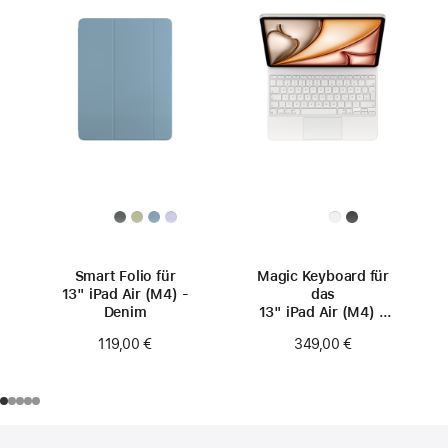
Smart Folio für
Magic Keyboard für
13" iPad Air (M4) -
das
Denim
13" iPad Air (M4) –
Deutsch – Weiß
119,00 €
349,00 €
Footer