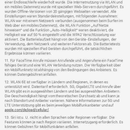
einer Endlosschleife wiederholt wurde. Die Internetnutzung via WLAN und
ein mobiles Datennetz wurde mit speziellen Web-Servern durchgeführt. Es
wurden Offline-Versionen von 20 gängigen Webseiten verwendet. Alle
Einstellungen waren Standard­einstellungen, mit folgenden Ausnahmen:
WLAN war mit einem Netzwerk verbunden (ausgenommen beim Surfen im
Web über ein mobiles Datennetz), die WLAN Funktion „Auf Netze
hinweisen“ und die Funktion „Auto-Helligkeit“ waren deaktiviert, die
Helligkeit war auf 50 % eingestellt und die WPA2 Verschlüsselung war
aktiviert. Die Batterielaufzeit hängt von den Geräte-Einstellungen, der
Verwendung, dem Netzwerk und weiteren Faktoren ab. Die Batterietests
wurden mit speziellen iPad Geräten durchgeführt, die tatsächlichen
Ergebnisse können variieren.
11. Für FaceTime Anrufe müssen Anrufende und Angerufene ein FaceTime
fähiges Gerät und eine WLAN Verbindung nutzen. Die Verfügbarkeit über
ein Mobilfunknetz ist abhängig von den Bedingungen des Anbieters. Es
können Datengebühren anfallen.
12. WLAN 6E ist verfügbar in Ländern und Regionen, in denen es
unterstützt wird. Datentarif erforderlich. 5G, Gigabit LTE und Anrufe über
WLAN gibt es in ausgewählten Ländern und bei ausgewählten Anbietern.
Die Geschwindigkeit hängt vom theoretischen Durchsatz ab und kann je
nach Standort und Anbieter variieren. Nähere Informationen zur 5G und
LTE Unterstützung gibt es beim jeweiligen Mobilfunkanbieter und auf
apple.com/de/ipad/cellular/
.
13. Siri ist u. U. nicht in allen Sprachen oder Regionen verfügbar. Die
Features können je nach Region variieren. Internetzugang erforderlich. Es
können Gebühren für Mobilfunkdaten anfallen.