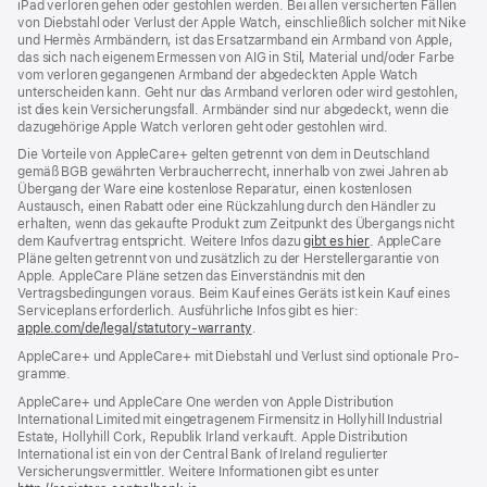
iPad verloren gehen oder gestohlen werden. Bei allen versicherten Fällen
von Diebstahl oder Verlust der Apple Watch, einschließlich solcher mit Nike
und Hermès Armbändern, ist das Ersatzarmband ein Armband von Apple,
das sich nach eigenem Ermessen von AIG in Stil, Material und/oder Farbe
vom verloren gegangenen Armband der abgedeckten Apple Watch
unterscheiden kann. Geht nur das Armband verloren oder wird gestohlen,
ist dies kein Versicherungsfall. Armbänder sind nur abgedeckt, wenn die
dazugehörige Apple Watch verloren geht oder gestohlen wird.
Die Vorteile von AppleCare+ gelten getrennt von dem in Deutschland
gemäß BGB gewährten Verbraucher­recht, inner­halb von zwei Jahren ab
Übergang der Ware eine kosten­lose Reparatur, einen kosten­losen
Austausch, einen Rabatt oder eine Rück­zahlung durch den Händler zu
erhalten, wenn das gekaufte Produkt zum Zeit­punkt des Übergangs nicht
dem Kauf­vertrag ent­spricht. Weitere Infos dazu
gibt es hier
(Öffnet
. AppleCare
Pläne gelten getrennt von und zu­sätz­lich zu der Hersteller­garantie von
ein
Apple. AppleCare Pläne setzen das Einverständnis mit den
neues
Vertragsbedingungen voraus. Beim Kauf eines Geräts ist kein Kauf eines
Fenster)
Serviceplans erfor­der­lich. Ausführliche Infos gibt es hier:
apple.com/de/legal/statutory-warranty
(Öffnet
.
ein
AppleCare+ und AppleCare+ mit Dieb­stahl und Verlust sind optionale Pro­
neues
gramme.
Fenster)
AppleCare+ und AppleCare One werden von Apple Distribution
International Limited mit eingetragenem Firmensitz in Hollyhill Industrial
Estate, Hollyhill Cork, Republik Irland verkauft. Apple Distribution
International ist ein von der Central Bank of Ireland regulierter
Versicherungsvermittler. Weitere Informationen gibt es unter