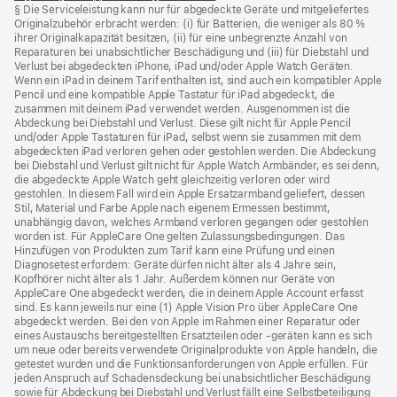
§ Die Serviceleistung kann nur für abgedeckte Geräte und mitgeliefertes
ein
Originalzubehör erbracht werden: (i) für Batterien, die weniger als 80 %
neues
ihrer Originalkapazität besitzen, (ii) für eine unbegrenzte Anzahl von
Fenster)
Reparaturen bei unabsichtlicher Beschädigung und (iii) für Diebstahl und
Verlust bei abgedeckten iPhone, iPad und/oder Apple Watch Geräten.
Wenn ein iPad in deinem Tarif enthalten ist, sind auch ein kompatibler Apple
Pencil und eine kompatible Apple Tastatur für iPad abgedeckt, die
zusammen mit deinem iPad verwendet werden. Ausgenommen ist die
Abdeckung bei Diebstahl und Verlust. Diese gilt nicht für Apple Pencil
und/oder Apple Tastaturen für iPad, selbst wenn sie zusammen mit dem
abgedeckten iPad verloren gehen oder gestohlen werden. Die Abdeckung
bei Diebstahl und Verlust gilt nicht für Apple Watch Armbänder, es sei denn,
die abgedeckte Apple Watch geht gleichzeitig verloren oder wird
gestohlen. In diesem Fall wird ein Apple Ersatzarmband geliefert, dessen
Stil, Material und Farbe Apple nach eigenem Ermessen bestimmt,
unabhängig davon, welches Armband verloren gegangen oder gestohlen
worden ist. Für AppleCare One gelten Zulassungsbedingungen. Das
Hinzufügen von Produkten zum Tarif kann eine Prüfung und einen
Diagnosetest erfordern: Geräte dürfen nicht älter als 4 Jahre sein,
Kopfhörer nicht älter als 1 Jahr. Außerdem können nur Geräte von
AppleCare One abgedeckt werden, die in deinem Apple Account erfasst
sind. Es kann jeweils nur eine (1) Apple Vision Pro über AppleCare One
abgedeckt werden. Bei den von Apple im Rahmen einer Reparatur oder
eines Austauschs bereitgestellten Ersatzteilen oder ‑geräten kann es sich
um neue oder bereits verwendete Originalprodukte von Apple handeln, die
getestet wurden und die Funktions­anforderungen von Apple erfüllen. Für
jeden Anspruch auf Schadensdeckung bei unabsichtlicher Beschädigung
sowie für Abdeckung bei Diebstahl und Verlust fällt eine Selbstbeteiligung