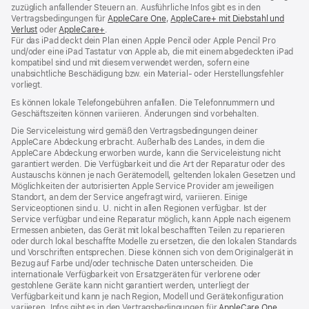
zuzüglich anfallender Steuern an. Ausführliche Infos gibt es in den
Vertragsbedingungen für
AppleCare One
(Öffnet
,
AppleCare+ mit Diebstahl und
Verlust
(Öffnet
oder
AppleCare+
(Öffnet
.
ein
Für das iPad deckt dein Plan einen Apple Pencil oder Apple Pencil Pro
ein
ein
neues
und/oder eine iPad Tastatur von Apple ab, die mit einem abgedeckten iPad
neues
neues
Fenster)
kompatibel sind und mit diesem verwendet werden, sofern eine
Fenster)
Fenster)
unabsichtliche Beschädigung bzw. ein Material‑ oder Herstellungsfehler
vorliegt.
Es können lokale Telefongebühren anfallen. Die Telefonnummern und
Geschäftszeiten können variieren. Änderungen sind vorbehalten.
Die Serviceleistung wird gemäß den Vertragsbedingungen deiner
AppleCare Abdeckung erbracht. Außerhalb des Landes, in dem die
AppleCare Abdeckung erworben wurde, kann die Serviceleistung nicht
garantiert werden. Die Verfügbarkeit und die Art der Reparatur oder des
Austauschs können je nach Gerätemodell, geltenden lokalen Gesetzen und
Möglichkeiten der autorisierten Apple Service Provider am jeweiligen
Standort, an dem der Service angefragt wird, variieren. Einige
Serviceoptionen sind u. U. nicht in allen Regionen verfügbar. Ist der
Service verfügbar und eine Reparatur möglich, kann Apple nach eigenem
Ermessen anbieten, das Gerät mit lokal beschafften Teilen zu reparieren
oder durch lokal beschaffte Modelle zu ersetzen, die den lokalen Standards
und Vorschriften entsprechen. Diese können sich von dem Originalgerät in
Bezug auf Farbe und/oder technische Daten unterscheiden. Die
internationale Verfügbarkeit von Ersatzgeräten für verlorene oder
gestohlene Geräte kann nicht garantiert werden, unterliegt der
Verfügbarkeit und kann je nach Region, Modell und Gerätekonfiguration
variieren. Infos gibt es in den Vertragsbedingungen für
AppleCare One
(Öffnet
,