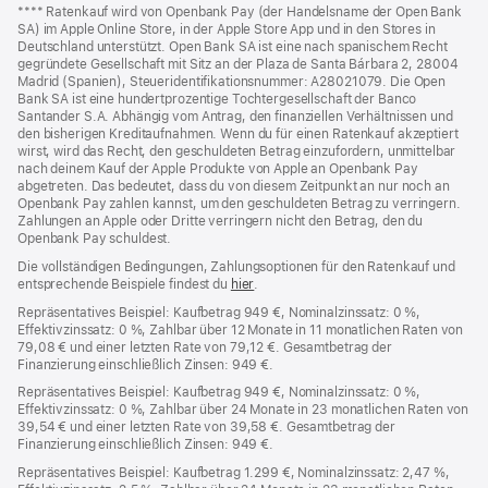
Fußnoten
Fußnote
**** Ratenkauf wird von Openbank Pay (der Handelsname der Open Bank
SA) im Apple Online Store, in der Apple Store App und in den Stores in
Deutschland unterstützt. Open Bank SA ist eine nach spanischem Recht
gegründete Gesellschaft mit Sitz an der Plaza de Santa Bárbara 2, 28004
Madrid (Spanien), Steueridentifikationsnummer: A28021079. Die Open
Bank SA ist eine hundertprozentige Tochtergesellschaft der Banco
Santander S.A. Abhängig vom Antrag, den finanziellen Verhältnissen und
den bisherigen Kreditaufnahmen. Wenn du für einen Ratenkauf akzeptiert
wirst, wird das Recht, den geschuldeten Betrag einzufordern, unmittelbar
nach deinem Kauf der Apple Produkte von Apple an Openbank Pay
abgetreten. Das bedeutet, dass du von diesem Zeitpunkt an nur noch an
Openbank Pay zahlen kannst, um den geschuldeten Betrag zu verringern.
Zahlungen an Apple oder Dritte verringern nicht den Betrag, den du
Openbank Pay schuldest.
Die vollständigen Bedingungen, Zahlungsoptionen für den Ratenkauf und
entsprechende Beispiele findest du
hier
(Öffnet
.
ein
Repräsentatives Beispiel: Kaufbetrag 949 €, Nominalzinssatz: 0 %,
neues
Effektivzinssatz: 0 %, Zahlbar über 12 Monate in 11 monatlichen Raten von
Fenster)
79,08 € und einer letzten Rate von 79,12 €. Gesamtbetrag der
Finanzierung einschließlich Zinsen: 949 €.
Repräsentatives Beispiel: Kaufbetrag 949 €, Nominalzinssatz: 0 %,
Effektivzinssatz: 0 %, Zahlbar über 24 Monate in 23 monatlichen Raten von
39,54 € und einer letzten Rate von 39,58 €. Gesamtbetrag der
Finanzierung einschließlich Zinsen: 949 €.
Repräsentatives Beispiel: Kaufbetrag 1.299 €, Nominalzinssatz: 2,47 %,