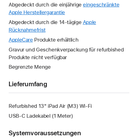
Abgedeckt durch die einjährige
eingeschränkte
Apple Herstellergarantie
Ein
neues
Abgedeckt durch die 14-tägige
Apple
Fenster
Rücknahmefrist
Ein
wird
neues
AppleCare
Ein
Produkte erhältlich
geöffnet.
Fenster
neues
Gravur und Geschenkverpackung für refurbished
wird
Fenster
Produkte nicht verfügbar
geöffnet.
wird
Begrenzte Menge
geöffnet.
Lieferumfang
Refurbished 13" iPad Air (M3) Wi-Fi
USB‑C Ladekabel (1 Meter)
Systemvoraussetzungen