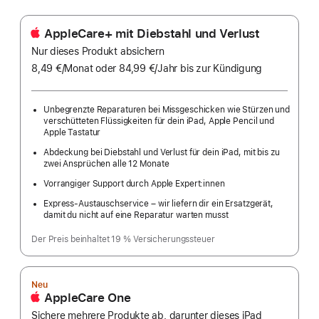
AppleCare+ mit Diebstahl und Verlust
Nur dieses Produkt absichern
8,49 €
/Monat
pro
oder 84,99 €
/Jahr
Pro
bis zur Kündigung
Monat
Jahr
Unbegrenzte Reparaturen bei Missgeschicken wie Stürzen und
verschütteten Flüssigkeiten für dein iPad, Apple Pencil und
Apple Tastatur
Abdeckung bei Diebstahl und Verlust für dein iPad, mit bis zu
zwei Ansprüchen alle 12 Monate
Vorrangiger Support durch Apple Expert:innen
Express-Austauschservice – wir liefern dir ein Ersatzgerät,
damit du nicht auf eine Reparatur warten musst
Der Preis beinhaltet 19 % Versicherungssteuer
Neu
AppleCare One
Sichere mehrere Produkte ab, darunter dieses iPad