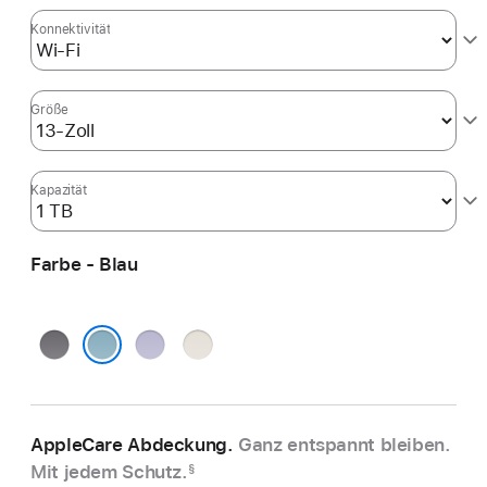
Konnektivität
Größe
Kapazität
Farbe - Blau
Space Grau
Violett
Polarstern
Blau
AppleCare Abdeckung.
Ganz entspannt bleiben.
Mit jedem Schutz.
§