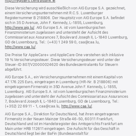
http://registers.centralbank.ie
(Öffnet
.
ein
Diese Versicherung wird ausschließlich von AIG Europe S.A. gezeichnet,
neues
einem Versicherungsunternehmen mit R.C.S. Luxemburger
Fenster)
Registernummer B 218806. Der Hauptsitz von AIG Europe S.A. befindet
sich in 35 D Avenue, John F. Kennedy, L‑1855, Luxemburg,
http://www.aig.lu/
(Öffnet
. AIG Europe S.A. ist vom luxemburgischen
Finanzministerium zugelassen und untersteht der Aufsicht des
ein
Commissariat aux Assurances 7, Boulevard Joseph II, L‑1840 Luxemburg,
neues
GD de Luxembourg, Tel.: (+43) 1 249 59 0, caa@caa.lu,
Fenster)
http://www.caa.lu/
(Öffnet
.
ein
Die Preise für AppleCare+ und AppleCare One verstehen sich inklusive
neues
19 % Versicherungssteuer. Diese Versicherungssteuer wird unter der
Fenster)
Steuer‑ID 807/V20000024620 des Bundeszentralamts für Steuern
abgeführt.
AIG Europe S.A., ein Versicherungsunternehmen mit einem Kapital von
47.176.225 Euro, eingetragen in Luxemburg (HR-Nr. B 218806) mit
eingetragenem Firmensitz in 35D Avenue John F. Kennedy, L-1855,
Luxemburg. AIG Europe S.A. ist vom luxemburgischen Finanzministerium
zugelassen und untersteht der Aufsicht des Commissariat aux Assurances
7, Boulevard Joseph II, L‑1840 Luxemburg, GD de Luxembourg, Tel.:
(+352) 22 69 11 - 1, caa@caa.lu,
http://www.caa.lu/
(Öffnet
.
ein
AIG Europe S.A., Direktion für Deutschland, hat ihren eingetragenen
neues
Firmensitz in der Neuen Mainzer Straße 46‑50, 60311 Frankfurt,
Fenster)
Deutschland und ist im Handelsregister des Amtsgerichts Frankfurt am
Main unter HRB 112611 eingetragen. Die Aufsicht für das Geschäft in
Deutschland liegt bei der BaFin (Bundesanstalt für