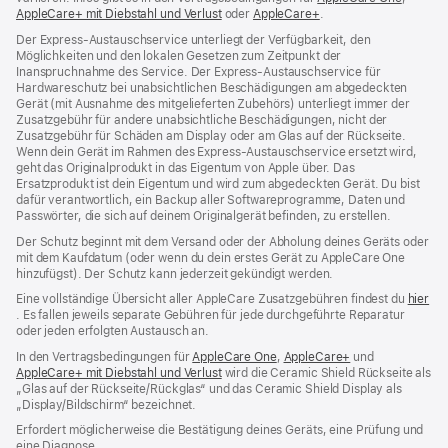
AppleCare+ mit Diebstahl und Verlust
(Öffnet
oder
AppleCare+
(Öffnet
.
ein
ein
ein
neues
Der Express-Austauschservice unterliegt der Verfügbarkeit, den
neues
neues
Fenster
Möglichkeiten und den lokalen Gesetzen zum Zeitpunkt der
Fenster)
Fenster)
Inanspruchnahme des Service. Der Express-Austauschservice für
Hardwareschutz bei unabsichtlichen Beschädigungen am abgedeckten
Gerät (mit Ausnahme des mitgelieferten Zubehörs) unterliegt immer der
Zusatzgebühr für andere unabsichtliche Beschädigungen, nicht der
Zusatzgebühr für Schäden am Display oder am Glas auf der Rückseite.
Wenn dein Gerät im Rahmen des Express-Austauschservice ersetzt wird,
geht das Originalprodukt in das Eigentum von Apple über. Das
Ersatzprodukt ist dein Eigentum und wird zum abgedeckten Gerät. Du bist
dafür verantwortlich, ein Backup aller Softwareprogramme, Daten und
Passwörter, die sich auf deinem Originalgerät befinden, zu erstellen.
Der Schutz beginnt mit dem Versand oder der Abholung deines Geräts oder
mit dem Kaufdatum (oder wenn du dein erstes Gerät zu AppleCare One
hinzufügst). Der Schutz kann jederzeit gekündigt werden.
Eine vollständige Übersicht aller AppleCare Zusatzgebühren findest du
hier
(Öffnet
. Es fallen jeweils separate Gebühren für jede durchgeführte Reparatur
ein
oder jeden erfolgten Austausch an.
neues
In den Vertragsbedingungen für
AppleCare One
(Öffnet
,
AppleCare+
(Öffnet
und
Fenster)
AppleCare+ mit Diebstahl und Verlust
(Öffnet
wird die Ceramic Shield Rückseite als
ein
ein
„Glas auf der Rückseite/Rückglas“ und das Ceramic Shield Display als
ein
neues
neues
„Display/Bildschirm“ bezeichnet.
neues
Fenster)
Fenster)
Fenster)
Erfordert möglicherweise die Bestätigung deines Geräts, eine Prüfung und
eine Diagnose.