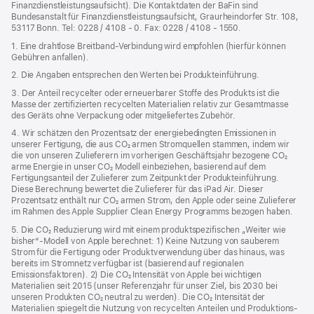
Finanzdienstleistungsaufsicht). Die Kontaktdaten der BaFin sind
Bundesanstalt für Finanzdienstleistungsaufsicht, Graurheindorfer Str. 108,
53117 Bonn. Tel: 0228 / 4108 - 0. Fax: 0228 / 4108 - 1550.
1. Eine drahtlose Breitband-Verbindung wird empfohlen (hierfür können
Gebühren anfallen).
2. Die Angaben entsprechen den Werten bei Produkteinführung.
3. Der Anteil recycelter oder erneuerbarer Stoffe des Produkts ist die
Masse der zertifizierten recycelten Materialien relativ zur Gesamtmasse
des Geräts ohne Verpackung oder mitgeliefertes Zubehör.
4. Wir schätzen den Prozentsatz der energiebedingten Emissionen in
unserer Fertigung, die aus CO₂ armen Stromquellen stammen, indem wir
die von unseren Zulieferern im vorherigen Geschäftsjahr bezogene CO₂
arme Energie in unser CO₂ Modell einbeziehen, basierend auf dem
Fertigungsanteil der Zulieferer zum Zeitpunkt der Produkt­einführung.
Diese Berechnung bewertet die Zulieferer für das iPad Air. Dieser
Prozentsatz enthält nur CO₂ armen Strom, den Apple oder seine Zulieferer
im Rahmen des Apple Supplier Clean Energy Programms bezogen haben.
5. Die CO₂ Reduzierung wird mit einem produktspezifischen „Weiter wie
bisher“-Modell von Apple berechnet: 1) Keine Nutzung von sauberem
Strom für die Fertigung oder Produktverwendung über das hinaus, was
bereits im Stromnetz verfügbar ist (basierend auf regionalen
Emissionsfaktoren). 2) Die CO₂ Intensität von Apple bei wichtigen
Materialien seit 2015 (unser Referenzjahr für unser Ziel, bis 2030 bei
unseren Produkten CO₂ neutral zu werden). Die CO₂ Intensität der
Materialien spiegelt die Nutzung von recycelten Anteilen und Produktions­