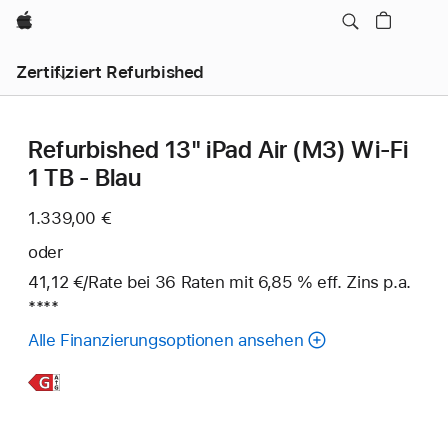
Apple
Zertifiziert Refurbished
Refurbished 13" iPad Air (M3) Wi‑Fi
1 TB - Blau
1.339,00 €
oder
41,12 €
/Rate
pro
bei 36
Raten
Raten
mit 6,85 % eff. Zins p.a.
Fußn
****
Rate
Alle Finanzierungsoptionen ansehen
Weitere
Infos,