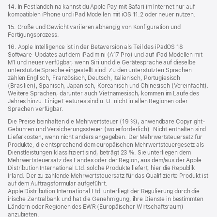
14. In Festlandchina kannst du Apple Pay mit Safari im Internet nur auf
kompatiblen iPhone und iPad Modellen mit iOS 11.2 oder neuer nutzen.
15. Größe und Gewicht variieren abhängig von Konfiguration und
Fertigungsprozess.
16. Apple Intelligence ist in der Betaversion als Teil des iPadOS 18
Software-Updates auf dem iPad mini (A17 Pro) und auf iPad Modellen mit
M1 und neuer verfügbar, wenn Siri und die Gerätesprache auf dieselbe
unterstützte Sprache eingestellt sind. Zu den unterstützten Sprachen
zählen Englisch, Französisch, Deutsch, Italienisch, Portugiesisch
(Brasilien), Spanisch, Japanisch, Koreanisch und Chinesisch (Vereinfacht).
Weitere Sprachen, darunter auch Vietnamesisch, kommen im Laufe des
Jahres hinzu. Einige Features sind u. U. nicht in allen Regionen oder
Sprachen verfügbar.
Die Preise beinhalten die Mehrwertsteuer (19 %), anwendbare Copyright-
Gebühren und Versicherungssteuer (wo erforderlich). Nicht enthalten sind
Lieferkosten, wenn nicht anders angegeben. Der Mehrwertsteuersatz für
Produkte, die entsprechend dem europäischen Mehrwertsteuergesetz als
Dienstleistungen klassifiziert sind, beträgt 23 %. Sie unterliegen dem
Mehrwertsteuersatz des Landes oder der Region, aus dem/aus der Apple
Distribution International Ltd. solche Produkte liefert, hier die Republik
Irland. Der zu zahlende Mehrwertsteuersatz für das Qualifizierte Produkt ist
auf dem Auftragsformular aufgeführt.
Apple Distribution International Ltd. unterliegt der Regulierung durch die
irische Zentralbank und hat die Genehmigung, ihre Dienste in bestimmten
Ländern oder Regionen des EWR (Europäischer Wirtschaftsraum)
anzubieten.