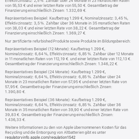
Effektivzinssatz: 2,5 %. Zahlbar über 24 Monate in 23 monatlichen Raten
von 55,53 € und einer letzten Rate von 55,50 €. Gesamtbetrag der
Finanzierung einschließlich Zinsen: 1.332,69 €.
Repräsentatives Beispiel: Kaufbetrag 1.299 €, Nominalzinssatz: 3,45 %,
Effektivzinssatz: 3,5 %. Zahlbar über 36 Monate in 35 monatlichen Raten
von 38,03 € und einer letzten Rate von 38,22 €. Gesamtbetrag der
Finanzierung einschließlich Zinsen: 1.369,27 €.
Nur zertifizierte refurbished Produkte sowie Produkte im Bildungsbereich:
Repräsentatives Beispiel (12 Monate): Kaufbetrag 1.299 €,
Nominalzinssatz: 6,64 %, Effektivzinssatz: 6,85 %. Zahlbar über 12 Monate
in 11 monatlichen Raten von 112,19 €. und einer letzten Rate von 112,13 €.
Gesamtbetrag der Finanzierung einschließlich Zinsen: 1.346,22 €.
Repräsentatives Beispiel (24 Monate): Kaufbetrag 1.299 €,
Nominalzinssatz: 6,64 %, Effektivzinssatz: 6,85 %. Zahlbar über 24
Monate in 23 monatlichen Raten von 57,95 € und einer letzten Rate von
57,95 €. Gesamtbetrag der Finanzierung einschließlich Zinsen:
1.390,80 €.
Repräsentatives Beispiel (36 Monate): Kaufbetrag 1.299 €,
Nominalzinssatz: 6,64 %, Effektivzinssatz: 6,85 %. Zahlbar über 36
Monate in 35 monatlichen Raten von 39,90 € und einer letzten Rate von
39,83 €. Gesamtbetrag der Finanzierung einschließlich Zinsen:
1.436,33 €.
Weitere Informationen zu den von Apple übernommenen Kosten für das
Recycling und die Entsorgung von Altbatterien gibt es unter
regulatoryinfo.apple.com/regulation1542
(öffnet