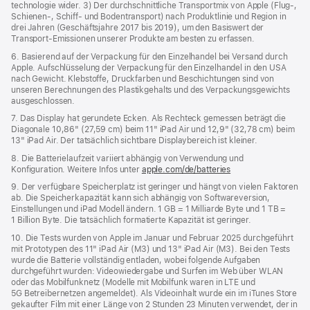
technologie wider. 3) Der durchschnittliche Transportmix von Apple (Flug‑,
Schienen‑, Schiff‑ und Bodentransport) nach Produktlinie und Region in
drei Jahren (Geschäftsjahre 2017 bis 2019), um den Basiswert der
Transport-Emissionen unserer Produkte am besten zu erfassen.
6. Basierend auf der Verpackung für den Einzelhandel bei Versand durch
Apple. Aufschlüsselung der Verpackung für den Einzelhandel in den USA
nach Gewicht. Klebstoffe, Druckfarben und Beschichtungen sind von
unseren Berechnungen des Plastikgehalts und des Verpackungs­gewichts
ausgeschlossen.
7. Das Display hat gerundete Ecken. Als Rechteck gemessen beträgt die
Diagonale 10,86" (27,59 cm) beim 11" iPad Air und 12,9" (32,78 cm) beim
13" iPad Air. Der tatsächlich sichtbare Displaybereich ist kleiner.
8. Die Batterielaufzeit variiert abhängig von Verwendung und
Konfiguration. Weitere Infos unter
apple.com/de/batteries
9. Der verfügbare Speicherplatz ist geringer und hängt von vielen Faktoren
ab. Die Speicherkapazität kann sich abhängig von Softwareversion,
Einstellungen und iPad Modell ändern. 1 GB = 1 Milliarde Byte und 1 TB =
1 Billion Byte. Die tatsächlich formatierte Kapazität ist geringer.
10. Die Tests wurden von Apple im Januar und Februar 2025 durchgeführt
mit Prototypen des 11" iPad Air (M3) und 13" iPad Air (M3). Bei den Tests
wurde die Batterie vollständig entladen, wobei folgende Aufgaben
durchgeführt wurden: Videowiedergabe und Surfen im Web über WLAN
oder das Mobilfunknetz (Modelle mit Mobilfunk waren in LTE und
5G Betreibernetzen angemeldet). Als Videoinhalt wurde ein im iTunes Store
gekaufter Film mit einer Länge von 2 Stunden 23 Minuten verwendet, der in