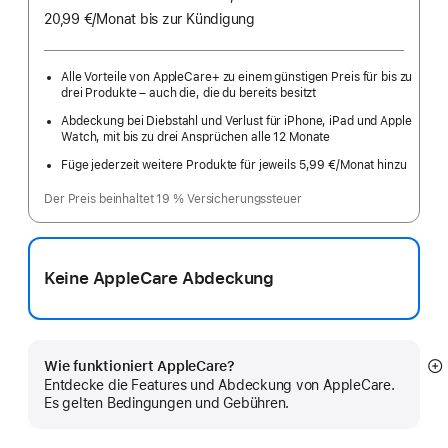
20,99 €
/Monat
pro
bis zur Kündigung
Monat
Alle Vorteile von AppleCare+ zu einem günstigen Preis für bis zu
drei Produkte – auch die, die du bereits besitzt
Abdeckung bei Diebstahl und Verlust für iPhone, iPad und Apple
Watch, mit bis zu drei Ansprüchen alle 12 Monate
Füge jederzeit weitere Produkte für jeweils 5,99 €
/Monat hinzu
pro
Monat
Der Preis beinhaltet 19 % Versicherungssteuer
Keine AppleCare Abdeckung
Wie funktioniert AppleCare?
M
Entdecke die Features und Abdeckung von AppleCare.
a
Es gelten Bedingungen und Gebühren.