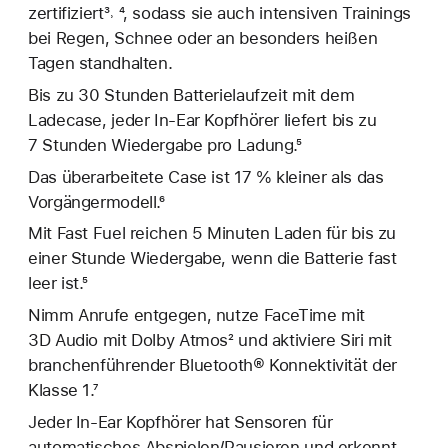
zertifiziert³˒ ⁴, sodass sie auch intensiven Trainings
bei Regen, Schnee oder an besonders heißen
Tagen standhalten.
Bis zu 30 Stunden Batterielaufzeit mit dem
Ladecase, jeder In-Ear Kopfhörer liefert bis zu
7 Stunden Wiedergabe pro Ladung.⁵
Das überarbeitete Case ist 17 % kleiner als das
Vorgängermodell.⁶
Mit Fast Fuel reichen 5 Minuten Laden für bis zu
einer Stunde Wiedergabe, wenn die Batterie fast
leer ist.⁵
Nimm Anrufe entgegen, nutze FaceTime mit
3D Audio mit Dolby Atmos² und aktiviere Siri mit
branchenführender Bluetooth® Konnektivität der
Klasse 1.⁷
Jeder In-Ear Kopfhörer hat Sensoren für
automatisches Abspielen/Pausieren und erkennt,