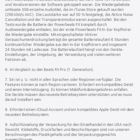
und Vorabversionen der Software gekoppelt waren. Die Wiedergabeliste
umfasste 358 einzelne Audiotitel, die im iTunes Store gekauft wurden
(256 kbit/s AAC). Die Lautstärke war auf 50 % festgelegt, die Aktive Noise
Cancellation und der Transparenzmodus waren ausgeschaltet. Bei den
Tests wurde die Batterie der Powerbeats Fit komplett durch
Audiowiedergabe entladen, bis der erste Powerbeats Fit In-Ear Kopfhörer
die Wiedergabe einstellte. Mit eingeschalteter Aktiver
Geräuschunterdrückung beträgt die gesamte Batterielaufzeit 6 Stunden
kontinuierlicher Wiedergabe aus den In-Ear Kopfhörern und insgesamt
24 Stunden mit Ladecase. Die Batterielaufzeit hängt von den Geräte-
Einstellungen, der Umgebung, der Verwendung und vielen weiteren
Faktoren ab.
6. Im Vergleich zu den Beats Fit Pro (1. Generation).
7. Siri ist u. U. nicht in allen Sprachen oder Regionen verfügbar. Die
Features können je nach Region variieren. Erfordert ein kompatibles Gerät
und einen Internetzugang. Es können Mobilfunkdaten­gebühren anfallen.
Die Geräte müssen das neueste Betriebssystem unterstützen und es muss
darauf installiert sein.
8. Erfordert einen iCloud Account und ein kompatibles Apple Gerät mit dem
neuesten Betriebssystem.
9. Aufschlüsselung der Verpackung für den Einzelhandel in den USA nach
Gewicht. Klebstoffe, Druckfarben und Beschichtungen sind von unseren
Berechnungen des Plastikgehalts und des Verpackungs­gewichts
ausgeschlossen.