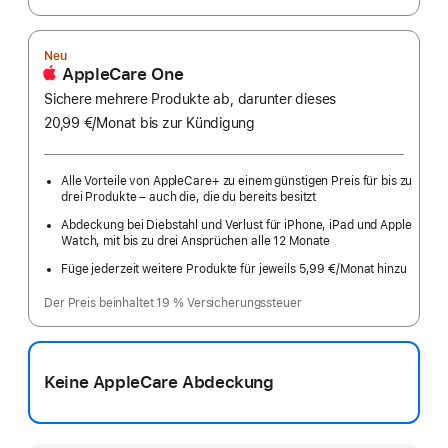
Neu
AppleCare One
Sichere mehrere Produkte ab, darunter dieses
20,99 €
/Monat
pro
bis zur Kündigung
Monat
Alle Vorteile von AppleCare+ zu einem günstigen Preis für bis zu
drei Produkte – auch die, die du bereits besitzt
Abdeckung bei Diebstahl und Verlust für iPhone, iPad und Apple
Watch, mit bis zu drei Ansprüchen alle 12 Monate
Füge jederzeit weitere Produkte für jeweils 5,99 €
/Monat hinzu
pro
Monat
Der Preis beinhaltet 19 % Versicherungssteuer
Keine AppleCare Abdeckung