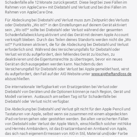
Schadenfälle alle 12 Monate zurückgesetzt. Diese liegt bei zwei Fällen im
Rahmen von AppleCare+ mit Diebstahl und Verlust und bei drei Fällen im
Rahmen von AppleCare One.
Für Abdeckung bei Diebstahl und Verlust muss zum Zeit­punkt des Verlusts
oder Dieb­stahls „Wo ist?“ in den Einstellungen auf deinem Gerät aktiviert
sein. „Wo ist?“ sollte bei Diebstahl oder Verlust während der gesamten
Schadenfallabwicklung aktiviert und das Gerät mit deinem Apple Account
verknüpft bleiben. Durch das Teilen deines Standorts werden nicht die „Wo
ist?“ Funktionen aktiviert, die für die Abdeckung bei Diebstahl und Verlust
erforderlich sind. Während des Versicherungs­falls für Diebstahl oder
Verlust wirst du aufgefordert, dein fehlendes Gerät zu löschen, zu
deaktivieren und die Eigentums­rechte zu übertragen, bevor ein neues
Gerät an dich ausgegeben werden kann. Nachdem du den
Versicherungsfall für Diebstahl oder Verlust bei Apple gemeldet hast, wirst
du aufgefordert, den Fall auf der AIG Website unter
www.aigtheftandloss.de
(Öf
abzuschließen.
ein
ne
Die internationale Verfügbarkeit von Ersatzgeräten bei Verlust oder
Fen
Diebstahl von Geräten und die Optionen können je nach Region, Gerät und
Modell variieren. Austausch am selben Tag ist für Schadenfälle bei
Diebstahl oder Verlust nicht verfügbar.
Die Abdeckung bei Diebstahl und Verlust gilt nicht für den Apple Pencil und
Tastaturen von Apple, selbst wenn sie zusammen mit einem abgedeckten
iPad verloren gehen oder gestohlen werden. Bei allen versicherten Fällen
von Diebstahl oder Verlust der Apple Watch, einschließlich solcher mit Nike
und Hermès Armbändern, ist das Ersatzarmband ein Armband von Apple,
das sich nach eigenem Ermessen von AIG in Stil, Material und/oder Farbe