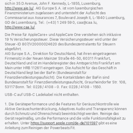
sich in 35 D Avenue, John F. Kennedy, L‑1855, Luxemburg,
http://www.aig.lu/
(Öffnet
. AIG Europe S.A. ist vom luxemburgischen
Finanzministerium zugelassen und untersteht der Aufsicht des
ein
Commissariat aux Assurances 7, Boulevard Joseph II, L‑1840 Luxemburg,
neues
GD de Luxembourg, Tel.: (+43) 1 249 59 0, caa@caa.lu,
Fenster)
http://www.caa.lu/
(Öffnet
.
ein
Die Preise für AppleCare+ und AppleCare One verstehen sich inklusive
neues
19 % Versicherungssteuer. Diese Versicherungssteuer wird unter der
Fenster)
Steuer‑ID 807/V20000024620 des Bundeszentralamts für Steuern
abgeführt.
AIG Europe S.A., Direktion für Deutschland, hat ihren eingetragenen
Firmensitz in der Neuen Mainzer Straße 46‑50, 60311 Frankfurt,
Deutschland und ist im Handelsregister des Amtsgerichts Frankfurt am
Main unter HRB 112611 eingetragen. Die Aufsicht für das Geschäft in
Deutschland liegt bei der BaFin (Bundesanstalt für
Finanzdienstleistungsaufsicht). Die Kontaktdaten der BaFin sind
Bundesanstalt für Finanzdienstleistungsaufsicht, Graurheindorfer Str. 108,
53117 Bonn. Tel: 0228 / 4108 - 0. Fax: 0228 / 4108 - 1550.
USB-C auf USB-C Ladekabel nicht enthalten.
1. Die Geräte­performance und die Features für Geräuschkontrolle wie
Aktive Geräuschunterdrückung, Adaptives Audio und Transparenz können
durch Schmutz und Ohrenschmalz beeinträchtigt werden. Reinige das
Gerät regelmäßig, um die Performance und die volle Funktionsfähigkeit zu
erhalten. Unter
https://support.apple.com/de-de/101597
gibt es eine
Anleitung zum Reinigen der Powerbeats Fit.