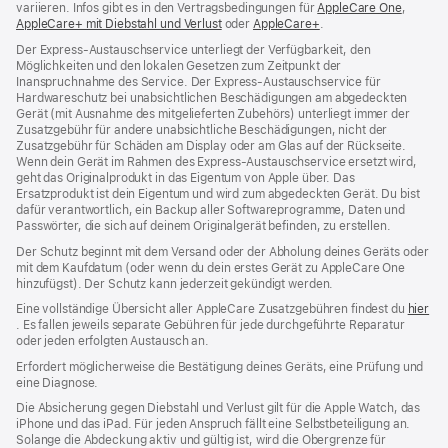
variieren. Infos gibt es in den Vertragsbedingungen für
AppleCare One
(Öffnet
,
AppleCare+ mit Diebstahl und Verlust
(Öffnet
oder
AppleCare+
(Öffnet
.
ein
ein
ein
neues
Der Express-Austauschservice unterliegt der Verfügbarkeit, den
neues
neues
Fenster
Möglichkeiten und den lokalen Gesetzen zum Zeitpunkt der
Fenster)
Fenster)
Inanspruchnahme des Service. Der Express-Austauschservice für
Hardwareschutz bei unabsichtlichen Beschädigungen am abgedeckten
Gerät (mit Ausnahme des mitgelieferten Zubehörs) unterliegt immer der
Zusatzgebühr für andere unabsichtliche Beschädigungen, nicht der
Zusatzgebühr für Schäden am Display oder am Glas auf der Rückseite.
Wenn dein Gerät im Rahmen des Express-Austauschservice ersetzt wird,
geht das Originalprodukt in das Eigentum von Apple über. Das
Ersatzprodukt ist dein Eigentum und wird zum abgedeckten Gerät. Du bist
dafür verantwortlich, ein Backup aller Softwareprogramme, Daten und
Passwörter, die sich auf deinem Originalgerät befinden, zu erstellen.
Der Schutz beginnt mit dem Versand oder der Abholung deines Geräts oder
mit dem Kaufdatum (oder wenn du dein erstes Gerät zu AppleCare One
hinzufügst). Der Schutz kann jederzeit gekündigt werden.
Eine vollständige Übersicht aller AppleCare Zusatzgebühren findest du
hier
(Öffnet
. Es fallen jeweils separate Gebühren für jede durchgeführte Reparatur
ein
oder jeden erfolgten Austausch an.
neues
Erfordert möglicherweise die Bestätigung deines Geräts, eine Prüfung und
Fenster)
eine Diagnose.
Die Absicherung gegen Diebstahl und Verlust gilt für die Apple Watch, das
iPhone und das iPad. Für jeden Anspruch fällt eine Selbstbeteiligung an.
Solange die Abdeckung aktiv und gültig ist, wird die Obergrenze für