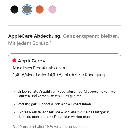
Diamantschwarz
Knallorange
Powerpink
Gravelgrau
AppleCare Abdeckung.
Ganz entspannt bleiben.
Mit jedem Schutz.
*^
AppleCare+
Nur dieses Produkt absichern
1,49 €
/Monat
pro
oder 14,99 €
/Jahr
Pro
bis zur Kündigung
Monat
Jahr
Unbegrenzte Anzahl von Reparaturen bei Missgeschicken wie
Stürzen und verschütteten Flüssigkeiten
Vorrangiger Support durch Apple Expert:innen
Express-Austauschservice – wir liefern dir ein Ersatzgerät,
damit du nicht auf eine Reparatur warten musst
Der Preis beinhaltet 19 % Versicherungssteuer