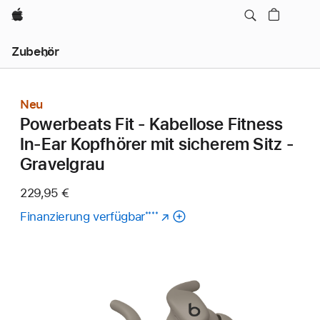
Apple
Lokale
Zubehör
Navigation
–
Menü
öffnen
Neu
Powerbeats Fit - Kabellose Fitness
In-Ear Kopfhörer mit sicherem Sitz -
Gravelgrau
229,95 €
Finanzierung verfügbar
(Öffnet
****
ein
neues
Fenster)