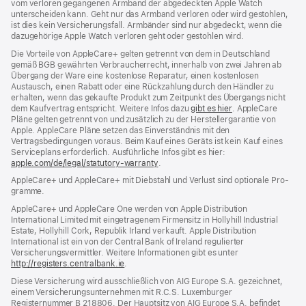
vom verloren gegangenen Armband der abgedeckten Apple Watch
unterscheiden kann. Geht nur das Armband verloren oder wird gestohlen,
ist dies kein Versicherungsfall. Armbänder sind nur abgedeckt, wenn die
dazugehörige Apple Watch verloren geht oder gestohlen wird.
Die Vorteile von AppleCare+ gelten getrennt von dem in Deutschland
gemäß BGB gewährten Verbraucher­recht, inner­halb von zwei Jahren ab
Übergang der Ware eine kosten­lose Reparatur, einen kosten­losen
Austausch, einen Rabatt oder eine Rück­zahlung durch den Händler zu
erhalten, wenn das gekaufte Produkt zum Zeit­punkt des Übergangs nicht
dem Kauf­vertrag ent­spricht. Weitere Infos dazu
gibt es hier
(Öffnet
. AppleCare
Pläne gelten getrennt von und zu­sätz­lich zu der Hersteller­garantie von
ein
Apple. AppleCare Pläne setzen das Einverständnis mit den
neues
Vertragsbedingungen voraus. Beim Kauf eines Geräts ist kein Kauf eines
Fenster)
Serviceplans erfor­der­lich. Ausführliche Infos gibt es hier:
apple.com/de/legal/statutory-warranty
(Öffnet
.
ein
AppleCare+ und AppleCare+ mit Dieb­stahl und Verlust sind optionale Pro­
neues
gramme.
Fenster)
AppleCare+ und AppleCare One werden von Apple Distribution
International Limited mit eingetragenem Firmensitz in Hollyhill Industrial
Estate, Hollyhill Cork, Republik Irland verkauft. Apple Distribution
International ist ein von der Central Bank of Ireland regulierter
Versicherungsvermittler. Weitere Informationen gibt es unter
http://registers.centralbank.ie
(Öffnet
.
ein
Diese Versicherung wird ausschließlich von AIG Europe S.A. gezeichnet,
neues
einem Versicherungsunternehmen mit R.C.S. Luxemburger
Fenster)
Registernummer B 218806. Der Hauptsitz von AIG Europe S.A. befindet