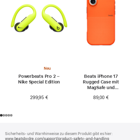
Neu
Powerbeats Pro 2 –
Beats iPhone 17
Nike Special Edition
Rugged Case mit
MagSafe und
Kamerasteuerung -
299,95 €
89,00 €
Nevada Orange
Footer
Fußnoten
Sicherheits- und Warnhinweise zu diesem Produkt gibt es hier:
www.beatsbydre.com/support/product-safety-and-handling
(öffnet