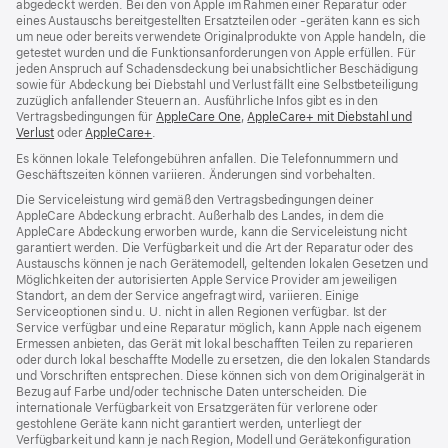
abgedeckt werden. Bei den von Apple im Rahmen einer Reparatur oder
eines Austauschs bereitgestellten Ersatzteilen oder ‑geräten kann es sich
um neue oder bereits verwendete Originalprodukte von Apple handeln, die
getestet wurden und die Funktions­anforderungen von Apple erfüllen. Für
jeden Anspruch auf Schadensdeckung bei unabsichtlicher Beschädigung
sowie für Abdeckung bei Diebstahl und Verlust fällt eine Selbstbeteiligung
zuzüglich anfallender Steuern an. Ausführliche Infos gibt es in den
Vertragsbedingungen für
AppleCare One
(Öffnet
,
AppleCare+ mit Diebstahl und
Verlust
(Öffnet
oder
AppleCare+
(Öffnet
.
ein
ein
ein
neues
Es können lokale Telefongebühren anfallen. Die Telefonnummern und
neues
neues
Fenster)
Geschäftszeiten können variieren. Änderungen sind vorbehalten.
Fenster)
Fenster)
Die Serviceleistung wird gemäß den Vertragsbedingungen deiner
AppleCare Abdeckung erbracht. Außerhalb des Landes, in dem die
AppleCare Abdeckung erworben wurde, kann die Serviceleistung nicht
garantiert werden. Die Verfügbarkeit und die Art der Reparatur oder des
Austauschs können je nach Gerätemodell, geltenden lokalen Gesetzen und
Möglichkeiten der autorisierten Apple Service Provider am jeweiligen
Standort, an dem der Service angefragt wird, variieren. Einige
Serviceoptionen sind u. U. nicht in allen Regionen verfügbar. Ist der
Service verfügbar und eine Reparatur möglich, kann Apple nach eigenem
Ermessen anbieten, das Gerät mit lokal beschafften Teilen zu reparieren
oder durch lokal beschaffte Modelle zu ersetzen, die den lokalen Standards
und Vorschriften entsprechen. Diese können sich von dem Originalgerät in
Bezug auf Farbe und/oder technische Daten unterscheiden. Die
internationale Verfügbarkeit von Ersatzgeräten für verlorene oder
gestohlene Geräte kann nicht garantiert werden, unterliegt der
Verfügbarkeit und kann je nach Region, Modell und Gerätekonfiguration