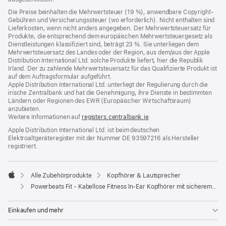
Die Preise beinhalten die Mehrwertsteuer (19 %), anwendbare Copyright-
Gebühren und Versicherungssteuer (wo erforderlich). Nicht enthalten sind
Lieferkosten, wenn nicht anders angegeben. Der Mehrwertsteuersatz für
Produkte, die entsprechend dem europäischen Mehrwertsteuergesetz als
Dienstleistungen klassifiziert sind, beträgt 23 %. Sie unterliegen dem
Mehrwertsteuersatz des Landes oder der Region, aus dem/aus der Apple
Distribution International Ltd. solche Produkte liefert, hier die Republik
Irland. Der zu zahlende Mehrwertsteuersatz für das Qualifizierte Produkt ist
auf dem Auftragsformular aufgeführt.
Apple Distribution International Ltd. unterliegt der Regulierung durch die
irische Zentralbank und hat die Genehmigung, ihre Dienste in bestimmten
Ländern oder Regionen des EWR (Europäischer Wirtschaftsraum)
anzubieten.
Weitere Informationen auf
registers.centralbank.ie
Apple Distribution International Ltd. ist beim deutschen
Elektroaltgeräteregister mit der Nummer DE 93597216 als Hersteller
registriert.
Alle Zubehörprodukte
Kopfhörer & Lautsprecher
Apple
Powerbeats Fit - Kabellose Fitness In-Ear Kopfhörer mit sicherem Sitz - Gravelgrau
Einkaufen und mehr