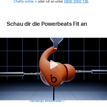
Chatte online
(Öffnet
oder ruf an unter
0800 2000 136
.
ein
neues
Fenster)
Schau dir die Powerbeats Fit an
Transkript einblenden