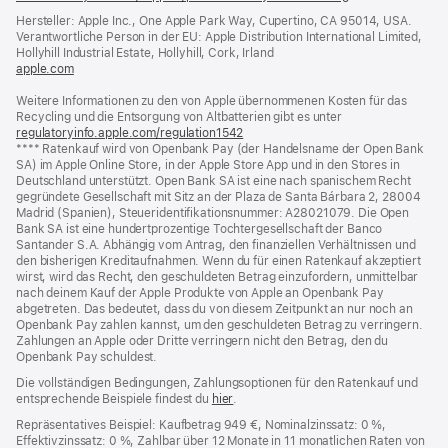
ein
Hersteller: Apple Inc., One Apple Park Way, Cupertino, CA 95014, USA.
neues
Verantwortliche Person in der EU: Apple Distribution International Limited,
Fenster)
Hollyhill Industrial Estate, Hollyhill, Cork, Irland
apple.com
(öffnet
ein
Weitere Informationen zu den von Apple übernommenen Kosten für das
neues
Recycling und die Entsorgung von Altbatterien gibt es unter
Fenster)
regulatoryinfo.apple.com/regulation1542
(öffnet
Fußnote
**** Ratenkauf wird von Openbank Pay (der Handelsname der Open Bank
ein
SA) im Apple Online Store, in der Apple Store App und in den Stores in
neues
Deutschland unterstützt. Open Bank SA ist eine nach spanischem Recht
Fenster)
gegründete Gesellschaft mit Sitz an der Plaza de Santa Bárbara 2, 28004
Madrid (Spanien), Steueridentifikationsnummer: A28021079. Die Open
Bank SA ist eine hundertprozentige Tochtergesellschaft der Banco
Santander S.A. Abhängig vom Antrag, den finanziellen Verhältnissen und
den bisherigen Kreditaufnahmen. Wenn du für einen Ratenkauf akzeptiert
wirst, wird das Recht, den geschuldeten Betrag einzufordern, unmittelbar
nach deinem Kauf der Apple Produkte von Apple an Openbank Pay
abgetreten. Das bedeutet, dass du von diesem Zeitpunkt an nur noch an
Openbank Pay zahlen kannst, um den geschuldeten Betrag zu verringern.
Zahlungen an Apple oder Dritte verringern nicht den Betrag, den du
Openbank Pay schuldest.
Die vollständigen Bedingungen, Zahlungsoptionen für den Ratenkauf und
entsprechende Beispiele findest du
hier
(Öffnet
.
ein
Repräsentatives Beispiel: Kaufbetrag 949 €, Nominalzinssatz: 0 %,
neues
Effektivzinssatz: 0 %, Zahlbar über 12 Monate in 11 monatlichen Raten von
Fenster)