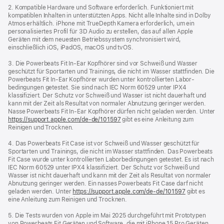
2. Kompatible Hardware und Software erforderlich. Funktioniert mit
kompatiblen Inhalten in unterstützten Apps. Nicht alle Inhalte sind in Dolby
Atmos erhältlich. iPhone mit TrueDepth Kamera erforderlich, um ein
personalisiertes Profil für 3D Audio zu erstellen, das auf allen Apple
Geräten mit dem neuesten Betriebssystem synchronisiert wird,
einschließlich iOS, iPadOS, macOS und tvOS.
3. Die Powerbeats Fit In-Ear Kopfhörer sind vor Schweiß und Wasser
geschützt für Sportarten und Trainings, die nicht im Wasser stattfinden. Die
Powerbeats Fit In-Ear Kopfhörer wurden unter kontrollierten Labor­
bedingungen getestet. Sie sind nach IEC Norm 60529 unter IPX4
klassifiziert. Der Schutz vor Schweiß und Wasser ist nicht dauerhaft und
kann mit der Zeit als Resultat von normaler Abnutzung geringer werden.
Nasse Powerbeats Fit In-Ear Kopfhörer dürfen nicht geladen werden. Unter
https://support.apple.com/de-de/101597
gibt es eine Anleitung zum
Reinigen und Trocknen.
4. Das Powerbeats Fit Case ist vor Schweiß und Wasser geschützt für
Sportarten und Trainings, die nicht im Wasser stattfinden. Das Powerbeats
Fit Case wurde unter kontrollierten Labor­bedingungen getestet. Es ist nach
IEC Norm 60529 unter IPX4 klassifiziert. Der Schutz vor Schweiß und
Wasser ist nicht dauerhaft und kann mit der Zeit als Resultat von normaler
Abnutzung geringer werden. Ein nasses Powerbeats Fit Case darf nicht
geladen werden. Unter
https://support.apple.com/de-de/101597
gibt es
eine Anleitung zum Reinigen und Trocknen.
5. Die Tests wurden von Apple im Mai 2025 durchgeführt mit Prototypen
von Powerbeats Fit Geräten und Software, die mit iPhone 15 Pro Geräten