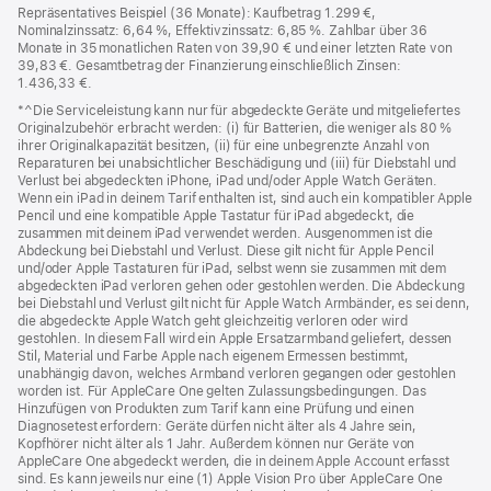
Repräsentatives Beispiel (36 Monate): Kaufbetrag 1.299 €,
Nominalzinssatz: 6,64 %, Effektivzinssatz: 6,85 %. Zahlbar über 36
Monate in 35 monatlichen Raten von 39,90 € und einer letzten Rate von
39,83 €. Gesamtbetrag der Finanzierung einschließlich Zinsen:
1.436,33 €.
*^Die Serviceleistung kann nur für abgedeckte Geräte und mitgeliefertes
Originalzubehör erbracht werden: (i) für Batterien, die weniger als 80 %
ihrer Originalkapazität besitzen, (ii) für eine unbegrenzte Anzahl von
Reparaturen bei unabsichtlicher Beschädigung und (iii) für Diebstahl und
Verlust bei abgedeckten iPhone, iPad und/oder Apple Watch Geräten.
Wenn ein iPad in deinem Tarif enthalten ist, sind auch ein kompatibler Apple
Pencil und eine kompatible Apple Tastatur für iPad abgedeckt, die
zusammen mit deinem iPad verwendet werden. Ausgenommen ist die
Abdeckung bei Diebstahl und Verlust. Diese gilt nicht für Apple Pencil
und/oder Apple Tastaturen für iPad, selbst wenn sie zusammen mit dem
abgedeckten iPad verloren gehen oder gestohlen werden. Die Abdeckung
bei Diebstahl und Verlust gilt nicht für Apple Watch Armbänder, es sei denn,
die abgedeckte Apple Watch geht gleichzeitig verloren oder wird
gestohlen. In diesem Fall wird ein Apple Ersatzarmband geliefert, dessen
Stil, Material und Farbe Apple nach eigenem Ermessen bestimmt,
unabhängig davon, welches Armband verloren gegangen oder gestohlen
worden ist. Für AppleCare One gelten Zulassungsbedingungen. Das
Hinzufügen von Produkten zum Tarif kann eine Prüfung und einen
Diagnosetest erfordern: Geräte dürfen nicht älter als 4 Jahre sein,
Kopfhörer nicht älter als 1 Jahr. Außerdem können nur Geräte von
AppleCare One abgedeckt werden, die in deinem Apple Account erfasst
sind. Es kann jeweils nur eine (1) Apple Vision Pro über AppleCare One