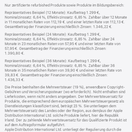
Nur zertifizierte refurbished Produkte sowie Produkte im Bildungsbereich:
Repräsentatives Beispiel (12 Monate): Kaufbetrag 1.299 €,
Nominalzinssatz: 6,64 %, Effektivzinssatz: 6,85 %. Zahlbar über 12 Monate
in 11 monatlichen Raten von 112,19 €. und einer letzten Rate von 112,13 €.
Gesamtbetrag der Finanzierung einschließlich Zinsen: 1.346,22 €.
Repräsentatives Beispiel (24 Monate): Kaufbetrag 1.299 €,
Nominalzinssatz: 6,64 %, Effektivzinssatz: 6,85 %. Zahlbar über 24
Monate in 23 monatlichen Raten von 57,95 € und einer letzten Rate von
57,95 €. Gesamtbetrag der Finanzierung einschließlich Zinsen:
1.390,80 €.
Repräsentatives Beispiel (36 Monate): Kaufbetrag 1.299 €,
Nominalzinssatz: 6,64 %, Effektivzinssatz: 6,85 %. Zahlbar über 36
Monate in 35 monatlichen Raten von 39,90 € und einer letzten Rate von
39,83 €. Gesamtbetrag der Finanzierung einschließlich Zinsen:
1.436,33 €.
Die Preise beinhalten die Mehrwertsteuer (19 %), anwendbare Copyright-
Gebühren und Versicherungssteuer (wo erforderlich). Nicht enthalten sind
Lieferkosten, wenn nicht anders angegeben. Der Mehrwertsteuersatz für
Produkte, die entsprechend dem europäischen Mehrwertsteuergesetz als
Dienstleistungen klassifiziert sind, beträgt 23 %. Sie unterliegen dem
Mehrwertsteuersatz des Landes oder der Region, aus dem/aus der Apple
Distribution International Ltd. solche Produkte liefert, hier die Republik
Irland. Der zu zahlende Mehrwertsteuersatz für das Qualifizierte Produkt ist
auf dem Auftragsformular aufgeführt.
Apple Distribution International Ltd. unterliegt der Regulierung durch die