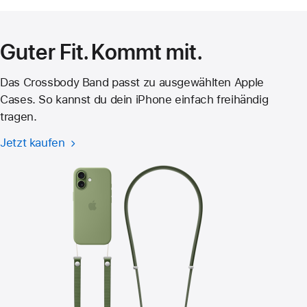
neues
Fenster)
Guter Fit. Kommt mit.
Das Crossbody Band passt zu ausgewählten Apple
Cases. So kannst du dein iPhone einfach freihändig
tragen.
Jetzt kaufen
Crossbody
Band
für
iPhone 17