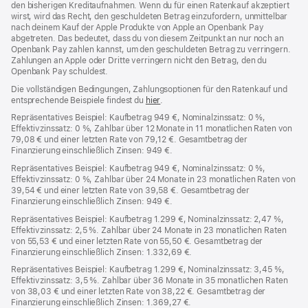
den bisherigen Kreditaufnahmen. Wenn du für einen Ratenkauf akzeptiert
wirst, wird das Recht, den geschuldeten Betrag einzufordern, unmittelbar
nach deinem Kauf der Apple Produkte von Apple an Openbank Pay
abgetreten. Das bedeutet, dass du von diesem Zeitpunkt an nur noch an
Openbank Pay zahlen kannst, um den geschuldeten Betrag zu verringern.
Zahlungen an Apple oder Dritte verringern nicht den Betrag, den du
Openbank Pay schuldest.
Die vollständigen Bedingungen, Zahlungsoptionen für den Ratenkauf und
entsprechende Beispiele findest du
hier
(Öffnet
.
ein
Repräsentatives Beispiel: Kaufbetrag 949 €, Nominalzinssatz: 0 %,
neues
Effektivzinssatz: 0 %, Zahlbar über 12 Monate in 11 monatlichen Raten von
Fenster)
79,08 € und einer letzten Rate von 79,12 €. Gesamtbetrag der
Finanzierung einschließlich Zinsen: 949 €.
Repräsentatives Beispiel: Kaufbetrag 949 €, Nominalzinssatz: 0 %,
Effektivzinssatz: 0 %, Zahlbar über 24 Monate in 23 monatlichen Raten von
39,54 € und einer letzten Rate von 39,58 €. Gesamtbetrag der
Finanzierung einschließlich Zinsen: 949 €.
Repräsentatives Beispiel: Kaufbetrag 1.299 €, Nominalzinssatz: 2,47 %,
Effektivzinssatz: 2,5 %. Zahlbar über 24 Monate in 23 monatlichen Raten
von 55,53 € und einer letzten Rate von 55,50 €. Gesamtbetrag der
Finanzierung einschließlich Zinsen: 1.332,69 €.
Repräsentatives Beispiel: Kaufbetrag 1.299 €, Nominalzinssatz: 3,45 %,
Effektivzinssatz: 3,5 %. Zahlbar über 36 Monate in 35 monatlichen Raten
von 38,03 € und einer letzten Rate von 38,22 €. Gesamtbetrag der
Finanzierung einschließlich Zinsen: 1.369,27 €.