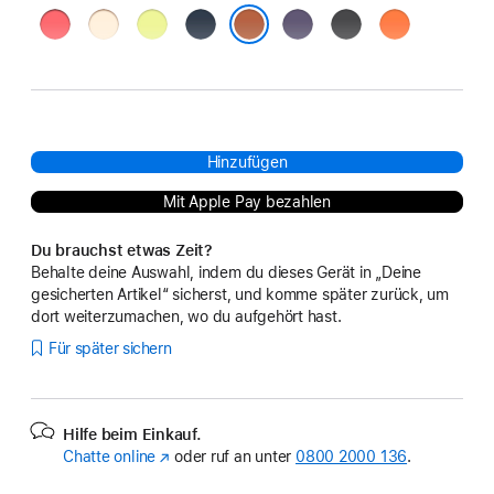
Guavepink
Vanille
Neongelb
Mitternacht
Nebelviolett
Schwarz
Orange
Terracotta
Hinzufügen
Mit Apple Pay bezahlen
Du brauchst etwas Zeit?
Behalte deine Auswahl, indem du dieses Gerät in „Deine
gesicherten Artikel“ sicherst, und komme später zurück, um
dort weiterzumachen, wo du aufgehört hast.
Für später sichern
Hilfe beim Einkauf.
Chatte online
(Öffnet
oder ruf an unter
0800 2000 136
.
ein