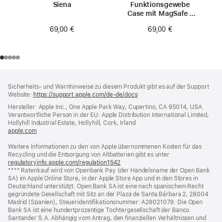
Siena
Funktionsgewebe
Case mit MagSafe -
Siena
69,00 €
69,00 €
Footer
Fußnoten
Sicherheits- und Warnhinweise zu diesem Produkt gibt es auf der Support
Website:
https://support.apple.com/de-de/docs
(öffnet
ein
Hersteller: Apple Inc., One Apple Park Way, Cupertino, CA 95014, USA.
neues
Verantwortliche Person in der EU: Apple Distribution International Limited,
Fenster)
Hollyhill Industrial Estate, Hollyhill, Cork, Irland
apple.com
(öffnet
ein
Weitere Informationen zu den von Apple übernommenen Kosten für das
neues
Recycling und die Entsorgung von Altbatterien gibt es unter
Fenster)
regulatoryinfo.apple.com/regulation1542
(öffnet
Fußnote
**** Ratenkauf wird von Openbank Pay (der Handelsname der Open Bank
ein
SA) im Apple Online Store, in der Apple Store App und in den Stores in
neues
Deutschland unterstützt. Open Bank SA ist eine nach spanischem Recht
Fenster)
gegründete Gesellschaft mit Sitz an der Plaza de Santa Bárbara 2, 28004
Madrid (Spanien), Steueridentifikationsnummer: A28021079. Die Open
Bank SA ist eine hundertprozentige Tochtergesellschaft der Banco
Santander S.A. Abhängig vom Antrag, den finanziellen Verhältnissen und