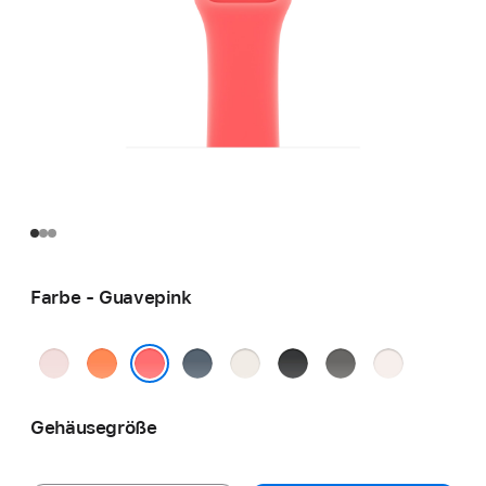
Farbe - Guavepink
Hellrosa
Clementine
Maritimblau
Polarstern
Schwarz
Steingrau
Blassrosa
Guavepink
Gehäusegröße