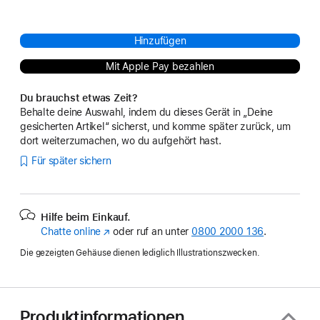
Hinzufügen
Mit Apple Pay bezahlen
Du brauchst etwas Zeit?
Behalte deine Auswahl, indem du dieses Gerät in „Deine
gesicherten Artikel“ sicherst, und komme später zurück, um
dort weiterzumachen, wo du aufgehört hast.
Für später sichern
Hilfe beim Einkauf.
Chatte online
(Öffnet
oder ruf an unter
0800 2000 136
.
ein
Die gezeigten Gehäuse dienen lediglich Illustrationszwecken.
neues
Fenster)
Produktinformationen