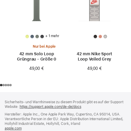
+ 1 mehr
Nur bei Apple
42 mm Solo Loop
42 mm Nike Sport
Grüngrau - Größe 0
Loop Veiled Grey
49,00 €
49,00 €
Footer
Fußnoten
Sicherheits- und Warnhinweise zu diesem Produkt gibt es auf der Support
Website:
https://support.apple.com/de-de/docs
(öffnet
ein
Hersteller: Apple Inc., One Apple Park Way, Cupertino, CA 95014, USA.
neues
Verantwortliche Person in der EU: Apple Distribution International Limited,
Fenster)
Hollyhill Industrial Estate, Hollyhill, Cork, Irland
apple.com
(öffnet