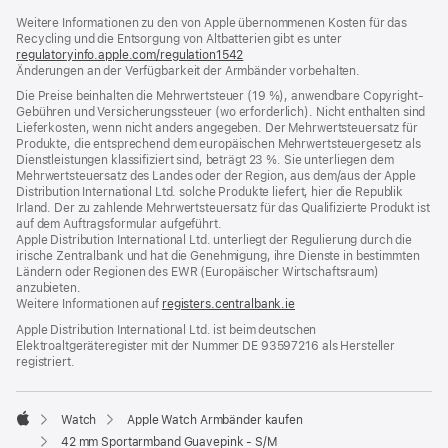
ein
Weitere Informationen zu den von Apple übernommenen Kosten für das
neues
Recycling und die Entsorgung von Altbatterien gibt es unter
Fenster)
regulatoryinfo.apple.com/regulation1542
(öffnet
Änderungen an der Verfügbarkeit der Armbänder vorbehalten.
ein
neues
Die Preise beinhalten die Mehrwertsteuer (19 %), anwendbare Copyright-
Fenster)
Gebühren und Versicherungssteuer (wo erforderlich). Nicht enthalten sind
Lieferkosten, wenn nicht anders angegeben. Der Mehrwertsteuersatz für
Produkte, die entsprechend dem europäischen Mehrwertsteuergesetz als
Dienstleistungen klassifiziert sind, beträgt 23 %. Sie unterliegen dem
Mehrwertsteuersatz des Landes oder der Region, aus dem/aus der Apple
Distribution International Ltd. solche Produkte liefert, hier die Republik
Irland. Der zu zahlende Mehrwertsteuersatz für das Qualifizierte Produkt ist
auf dem Auftragsformular aufgeführt.
Apple Distribution International Ltd. unterliegt der Regulierung durch die
irische Zentralbank und hat die Genehmigung, ihre Dienste in bestimmten
Ländern oder Regionen des EWR (Europäischer Wirtschaftsraum)
anzubieten.
Weitere Informationen auf
registers.centralbank.ie
Apple Distribution International Ltd. ist beim deutschen
Elektroaltgeräteregister mit der Nummer DE 93597216 als Hersteller
registriert.
Watch
Apple Watch Armbänder kaufen
Apple
42 mm Sportarmband Guavepink - S/M