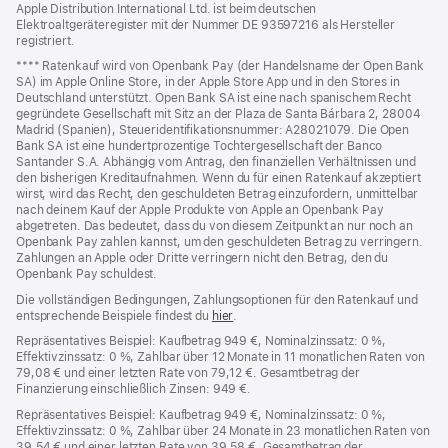
Apple Distribution International Ltd. ist beim deutschen
Elektroaltgeräteregister mit der Nummer DE 93597216 als Hersteller
registriert.
Fußnote
**** Ratenkauf wird von Openbank Pay (der Handelsname der Open Bank
SA) im Apple Online Store, in der Apple Store App und in den Stores in
Deutschland unterstützt. Open Bank SA ist eine nach spanischem Recht
gegründete Gesellschaft mit Sitz an der Plaza de Santa Bárbara 2, 28004
Madrid (Spanien), Steueridentifikationsnummer: A28021079. Die Open
Bank SA ist eine hundertprozentige Tochtergesellschaft der Banco
Santander S.A. Abhängig vom Antrag, den finanziellen Verhältnissen und
den bisherigen Kreditaufnahmen. Wenn du für einen Ratenkauf akzeptiert
wirst, wird das Recht, den geschuldeten Betrag einzufordern, unmittelbar
nach deinem Kauf der Apple Produkte von Apple an Openbank Pay
abgetreten. Das bedeutet, dass du von diesem Zeitpunkt an nur noch an
Openbank Pay zahlen kannst, um den geschuldeten Betrag zu verringern.
Zahlungen an Apple oder Dritte verringern nicht den Betrag, den du
Openbank Pay schuldest.
Die vollständigen Bedingungen, Zahlungsoptionen für den Ratenkauf und
entsprechende Beispiele findest du
hier
(Öffnet
.
ein
Repräsentatives Beispiel: Kaufbetrag 949 €, Nominalzinssatz: 0 %,
neues
Effektivzinssatz: 0 %, Zahlbar über 12 Monate in 11 monatlichen Raten von
Fenster)
79,08 € und einer letzten Rate von 79,12 €. Gesamtbetrag der
Finanzierung einschließlich Zinsen: 949 €.
Repräsentatives Beispiel: Kaufbetrag 949 €, Nominalzinssatz: 0 %,
Effektivzinssatz: 0 %, Zahlbar über 24 Monate in 23 monatlichen Raten von
39,54 € und einer letzten Rate von 39,58 €. Gesamtbetrag der