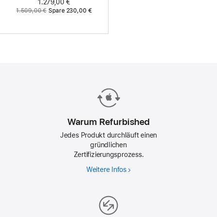
Jetzt
1.279,00 €
Vorher:
1.509,00 €
Spare 230,00 €
Warum Refurbished
Jedes Produkt durchläuft einen
gründlichen
Zertifizierungsprozess.
Weitere Infos
Warum
Refurbished