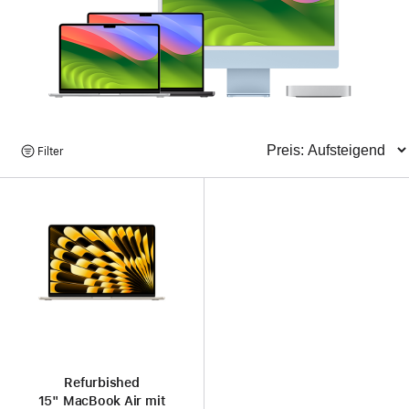
Produkte
Filter
Sortieren
suchen
Refurbished
15" MacBook Air mit