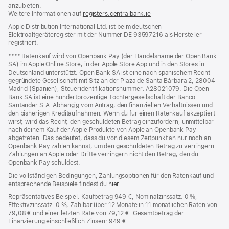
anzubieten.
Weitere Informationen auf
registers.centralbank.ie
Apple Distribution International Ltd. ist beim deutschen
Elektroaltgeräteregister mit der Nummer DE 93597216 als Hersteller
registriert.
Fußnote
**** Ratenkauf wird von Openbank Pay (der Handelsname der Open Bank
SA) im Apple Online Store, in der Apple Store App und in den Stores in
Deutschland unterstützt. Open Bank SA ist eine nach spanischem Recht
gegründete Gesellschaft mit Sitz an der Plaza de Santa Bárbara 2, 28004
Madrid (Spanien), Steueridentifikationsnummer: A28021079. Die Open
Bank SA ist eine hundertprozentige Tochtergesellschaft der Banco
Santander S.A. Abhängig vom Antrag, den finanziellen Verhältnissen und
den bisherigen Kreditaufnahmen. Wenn du für einen Ratenkauf akzeptiert
wirst, wird das Recht, den geschuldeten Betrag einzufordern, unmittelbar
nach deinem Kauf der Apple Produkte von Apple an Openbank Pay
abgetreten. Das bedeutet, dass du von diesem Zeitpunkt an nur noch an
Openbank Pay zahlen kannst, um den geschuldeten Betrag zu verringern.
Zahlungen an Apple oder Dritte verringern nicht den Betrag, den du
Openbank Pay schuldest.
Die vollständigen Bedingungen, Zahlungsoptionen für den Ratenkauf und
entsprechende Beispiele findest du
hier
(Öffnet
.
ein
Repräsentatives Beispiel: Kaufbetrag 949 €, Nominalzinssatz: 0 %,
neues
Effektivzinssatz: 0 %, Zahlbar über 12 Monate in 11 monatlichen Raten von
Fenster)
79,08 € und einer letzten Rate von 79,12 €. Gesamtbetrag der
Finanzierung einschließlich Zinsen: 949 €.