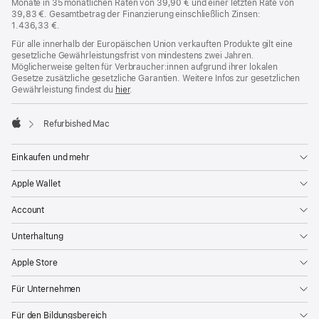
Monate in 35 monatlichen Raten von 39,90 € und einer letzten Rate von
39,83 €. Gesamtbetrag der Finanzierung einschließlich Zinsen:
1.436,33 €.
Für alle innerhalb der Europäischen Union verkauften Produkte gilt eine
gesetzliche Gewährleistungsfrist von mindestens zwei Jahren.
Möglicherweise gelten für Verbraucher:innen aufgrund ihrer lokalen
Gesetze zusätzliche gesetzliche Garantien. Weitere Infos zur gesetzlichen
Gewährleistung findest du
hier
.
Refurbished Mac
Apple
Einkaufen und mehr
Apple Wallet
Account
Unterhaltung
Apple Store
Für Unternehmen
Für den Bildungsbereich